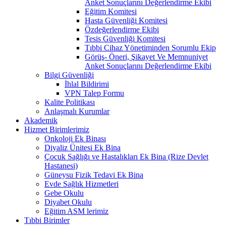
Anket Sonuçlarını Değerlendirme Ekibi
Eğitim Komitesi
Hasta Güvenliği Komitesi
Özdeğerlendirme Ekibi
Tesis Güvenliği Komitesi
Tıbbi Cihaz Yönetiminden Sorumlu Ekip
Görüş- Öneri, Şikayet Ve Memnuniyet
Anket Sonuçlarını Değerlendirme Ekibi
Bilgi Güvenliği
İhlal Bildirimi
VPN Talep Formu
Kalite Politikası
Anlaşmalı Kurumlar
Akademik
Hizmet Birimlerimiz
Onkoloji Ek Binası
Diyaliz Ünitesi Ek Bina
Çocuk Sağlığı ve Hastalıkları Ek Bina (Rize Devlet
Hastanesi)
Güneysu Fizik Tedavi Ek Bina
Evde Sağlık Hizmetleri
Gebe Okulu
Diyabet Okulu
Eğitim ASM lerimiz
Tıbbi Birimler