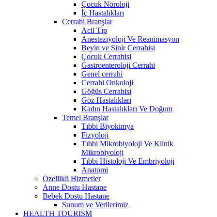
Çocuk Nöroloji
İç Hastalıkları
Cerrahi Branşlar
Acil Tıp
Anesteziyoloji Ve Reanimasyon
Beyin ve Sinir Cerrahisi
Çocuk Cerrahisi
Gastroenteroloji Cerrahi
Genel cerrahi
Cerrahi Onkoloji
Göğüs Cerrahisi
Göz Hastalıkları
Kadın Hastalıkları Ve Doğum
Temel Branşlar
Tıbbi Biyokimya
Fizyoloji
Tıbbi Mikrobiyoloji Ve Klinik
Mikrobiyoloji
Tıbbi Histoloji Ve Embriyoloji
Anatomi
Özellikli Hizmetler
Anne Dostu Hastane
Bebek Dostu Hastane
Sunum ve Verilerimiz
HEALTH TOURISM