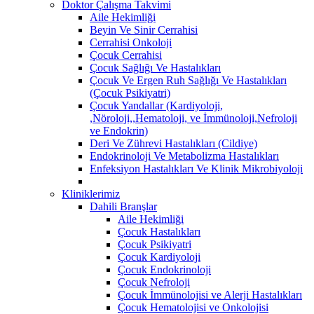
Doktor Çalışma Takvimi
Aile Hekimliği
Beyin Ve Sinir Cerrahisi
Cerrahisi Onkoloji
Çocuk Cerrahisi
Çocuk Sağlığı Ve Hastalıkları
Çocuk Ve Ergen Ruh Sağlığı Ve Hastalıkları
(Çocuk Psikiyatri)
Çocuk Yandallar (Kardiyoloji,
,Nöroloji,,Hematoloji, ve İmmünoloji,Nefroloji
ve Endokrin)
Deri Ve Zührevi Hastalıkları (Cildiye)
Endokrinoloji Ve Metabolizma Hastalıkları
Enfeksiyon Hastalıkları Ve Klinik Mikrobiyoloji
Kliniklerimiz
Dahili Branşlar
Aile Hekimliği
Çocuk Hastalıkları
Çocuk Psikiyatri
Çocuk Kardiyoloji
Çocuk Endokrinoloji
Çocuk Nefroloji
Çocuk İmmünolojisi ve Alerji Hastalıkları
Çocuk Hematolojisi ve Onkolojisi