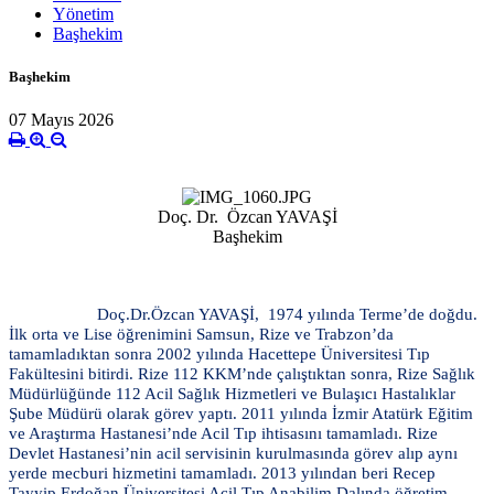
Yönetim
Başhekim
Başhekim
07 Mayıs 2026
Doç. Dr. Özcan YAVAŞİ
Başhekim
Doç.Dr.Özcan YAVAŞİ, 1974 yılında Terme’de doğdu.
İlk orta ve Lise öğrenimini Samsun, Rize ve Trabzon’da
tamamladıktan sonra 2002 yılında Hacettepe Üniversitesi Tıp
Fakültesini bitirdi. Rize 112 KKM’nde çalıştıktan sonra, Rize Sağlık
Müdürlüğünde 112 Acil Sağlık Hizmetleri ve Bulaşıcı Hastalıklar
Şube Müdürü olarak görev yaptı. 2011 yılında İzmir Atatürk Eğitim
ve Araştırma Hastanesi’nde Acil Tıp ihtisasını tamamladı. Rize
Devlet Hastanesi’nin acil servisinin kurulmasında görev alıp aynı
yerde mecburi hizmetini tamamladı. 2013 yılından beri Recep
Tayyip Erdoğan Üniversitesi Acil Tıp Anabilim Dalında öğretim