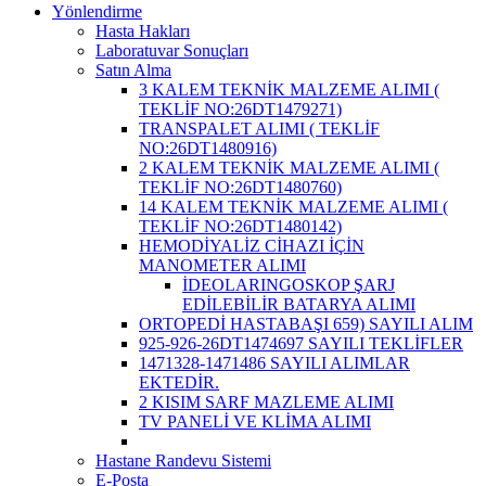
Yönlendirme
Hasta Hakları
Laboratuvar Sonuçları
Satın Alma
3 KALEM TEKNİK MALZEME ALIMI (
TEKLİF NO:26DT1479271)
TRANSPALET ALIMI ( TEKLİF
NO:26DT1480916)
2 KALEM TEKNİK MALZEME ALIMI (
TEKLİF NO:26DT1480760)
14 KALEM TEKNİK MALZEME ALIMI (
TEKLİF NO:26DT1480142)
HEMODİYALİZ CİHAZI İÇİN
MANOMETER ALIMI
İDEOLARINGOSKOP ŞARJ
EDİLEBİLİR BATARYA ALIMI
ORTOPEDİ HASTABAŞI 659) SAYILI ALIM
925-926-26DT1474697 SAYILI TEKLİFLER
1471328-1471486 SAYILI ALIMLAR
EKTEDİR.
2 KISIM SARF MAZLEME ALIMI
TV PANELİ VE KLİMA ALIMI
Hastane Randevu Sistemi
E-Posta