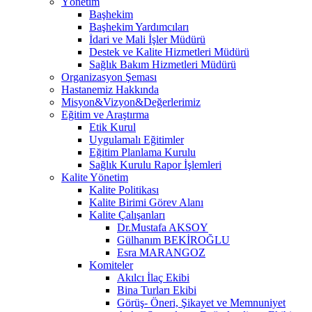
Yönetim
Başhekim
Başhekim Yardımcıları
İdari ve Mali İşler Müdürü
Destek ve Kalite Hizmetleri Müdürü
Sağlık Bakım Hizmetleri Müdürü
Organizasyon Şeması
Hastanemiz Hakkında
Misyon&Vizyon&Değerlerimiz
Eğitim ve Araştırma
Etik Kurul
Uygulamalı Eğitimler
Eğitim Planlama Kurulu
Sağlık Kurulu Rapor İşlemleri
Kalite Yönetim
Kalite Politikası
Kalite Birimi Görev Alanı
Kalite Çalışanları
Dr.Mustafa AKSOY
Gülhanım BEKİROĞLU
Esra MARANGOZ
Komiteler
Akılcı İlaç Ekibi
Bina Turları Ekibi
Görüş- Öneri, Şikayet ve Memnuniyet