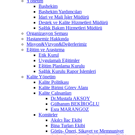
Yönetim
Başhekim
Başhekim Yardımcıları
İdari ve Mali İşler Müdürü
Destek ve Kalite Hizmetleri Müdürü
Sağlık Bakım Hizmetleri Müdürü
Organizasyon Şeması
Hastanemiz Hakkında
Misyon&Vizyon&Değerlerimiz
Eğitim ve Araştırma
Etik Kurul
Uygulamalı Eğitimler
Eğitim Planlama Kurulu
Sağlık Kurulu Rapor İşlemleri
Kalite Yönetim
Kalite Politikası
Kalite Birimi Görev Alanı
Kalite Çalışanları
Dr.Mustafa AKSOY
Gülhanım BEKİROĞLU
Esra MARANGOZ
Komiteler
Akılcı İlaç Ekibi
Bina Turları Ekibi
Görüş- Öneri, Şikayet ve Memnuniyet