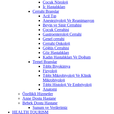
Çocuk Nöroloji
İç Hastalıkları
Cerrahi Branşlar
Acil Tıp
Anesteziyoloji Ve Reanimasyon
Beyin ve Sinir Cerrahisi
Çocuk Cerrahisi
Gastroenteroloji Cerrahi
Genel cerrahi
Cerrahi Onkoloji
Göğüs Cerrahisi
Göz Hastalıkları
Kadın Hastalıkları Ve Doğum
Temel Branşlar
Tıbbi Biyokimya
Fizyoloji
Tıbbi Mikrobiyoloji Ve Klinik
Mikrobiyoloji
Tıbbi Histoloji Ve Embriyoloji
Anatomi
Özellikli Hizmetler
Anne Dostu Hastane
Bebek Dostu Hastane
Sunum ve Verilerimiz
HEALTH TOURISM