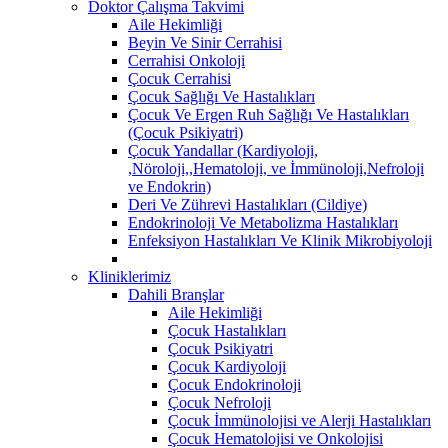
Doktor Çalışma Takvimi
Aile Hekimliği
Beyin Ve Sinir Cerrahisi
Cerrahisi Onkoloji
Çocuk Cerrahisi
Çocuk Sağlığı Ve Hastalıkları
Çocuk Ve Ergen Ruh Sağlığı Ve Hastalıkları
(Çocuk Psikiyatri)
Çocuk Yandallar (Kardiyoloji,
,Nöroloji,,Hematoloji, ve İmmünoloji,Nefroloji
ve Endokrin)
Deri Ve Zührevi Hastalıkları (Cildiye)
Endokrinoloji Ve Metabolizma Hastalıkları
Enfeksiyon Hastalıkları Ve Klinik Mikrobiyoloji
Kliniklerimiz
Dahili Branşlar
Aile Hekimliği
Çocuk Hastalıkları
Çocuk Psikiyatri
Çocuk Kardiyoloji
Çocuk Endokrinoloji
Çocuk Nefroloji
Çocuk İmmünolojisi ve Alerji Hastalıkları
Çocuk Hematolojisi ve Onkolojisi