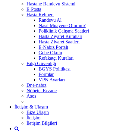
Hastane Randevu Sistemi
E-Posta
Hasta Rehberi
Randevu Al
Nasıl Muayene Olurum?
Poliklinik Çalışma Saatleri
Hasta Ziyaret Kuralları
Hasta Ziyaret Saatleri
E-Nabız Portalı
Gebe Okulu
Refakatçı Kuraları
Bilgi Güvenliği
BGYS Politikası
Formlar
VPN Ayarları
Dr.e-nabız
Nöbetçi Eczane
Asos
İletişim & Ulaşım
Bize Ulaşın
İletişim
İletişim Bilgileri