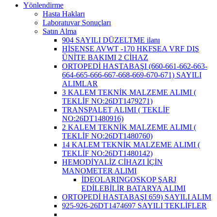
Yönlendirme
Hasta Hakları
Laboratuvar Sonuçları
Satın Alma
904 SAYILI DÜZELTME ilanı
HİSENSE AVWT -170 HKFSEA VRF DIŞ
ÜNİTE BAKIMI 2 CİHAZ
ORTOPEDİ HASTABAŞI (660-661-662-663-
664-665-666-667-668-669-670-671) SAYILI
ALIMLAR
3 KALEM TEKNİK MALZEME ALIMI (
TEKLİF NO:26DT1479271)
TRANSPALET ALIMI ( TEKLİF
NO:26DT1480916)
2 KALEM TEKNİK MALZEME ALIMI (
TEKLİF NO:26DT1480760)
14 KALEM TEKNİK MALZEME ALIMI (
TEKLİF NO:26DT1480142)
HEMODİYALİZ CİHAZI İÇİN
MANOMETER ALIMI
İDEOLARINGOSKOP ŞARJ
EDİLEBİLİR BATARYA ALIMI
ORTOPEDİ HASTABAŞI 659) SAYILI ALIM
925-926-26DT1474697 SAYILI TEKLİFLER