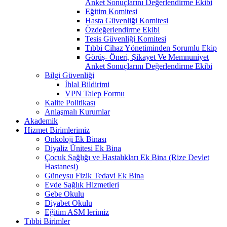
Anket Sonuçlarını Değerlendirme Ekibi
Eğitim Komitesi
Hasta Güvenliği Komitesi
Özdeğerlendirme Ekibi
Tesis Güvenliği Komitesi
Tıbbi Cihaz Yönetiminden Sorumlu Ekip
Görüş- Öneri, Şikayet Ve Memnuniyet
Anket Sonuçlarını Değerlendirme Ekibi
Bilgi Güvenliği
İhlal Bildirimi
VPN Talep Formu
Kalite Politikası
Anlaşmalı Kurumlar
Akademik
Hizmet Birimlerimiz
Onkoloji Ek Binası
Diyaliz Ünitesi Ek Bina
Çocuk Sağlığı ve Hastalıkları Ek Bina (Rize Devlet
Hastanesi)
Güneysu Fizik Tedavi Ek Bina
Evde Sağlık Hizmetleri
Gebe Okulu
Diyabet Okulu
Eğitim ASM lerimiz
Tıbbi Birimler