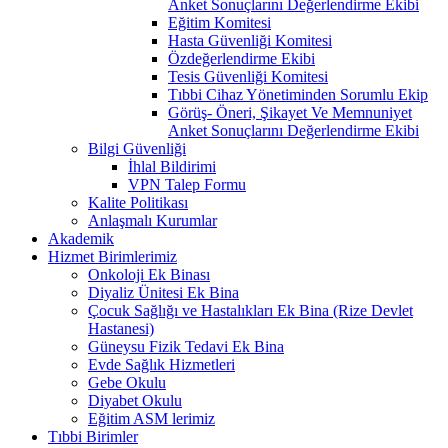
Anket Sonuçlarını Değerlendirme Ekibi
Eğitim Komitesi
Hasta Güvenliği Komitesi
Özdeğerlendirme Ekibi
Tesis Güvenliği Komitesi
Tıbbi Cihaz Yönetiminden Sorumlu Ekip
Görüş- Öneri, Şikayet Ve Memnuniyet
Anket Sonuçlarını Değerlendirme Ekibi
Bilgi Güvenliği
İhlal Bildirimi
VPN Talep Formu
Kalite Politikası
Anlaşmalı Kurumlar
Akademik
Hizmet Birimlerimiz
Onkoloji Ek Binası
Diyaliz Ünitesi Ek Bina
Çocuk Sağlığı ve Hastalıkları Ek Bina (Rize Devlet
Hastanesi)
Güneysu Fizik Tedavi Ek Bina
Evde Sağlık Hizmetleri
Gebe Okulu
Diyabet Okulu
Eğitim ASM lerimiz
Tıbbi Birimler