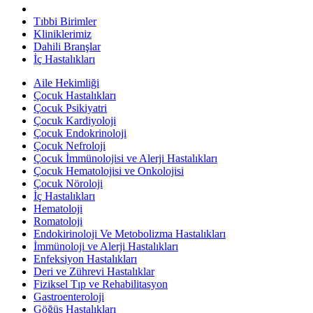
Tıbbi Birimler
Kliniklerimiz
Dahili Branşlar
İç Hastalıkları
Aile Hekimliği
Çocuk Hastalıkları
Çocuk Psikiyatri
Çocuk Kardiyoloji
Çocuk Endokrinoloji
Çocuk Nefroloji
Çocuk İmmünolojisi ve Alerji Hastalıkları
Çocuk Hematolojisi ve Onkolojisi
Çocuk Nöroloji
İç Hastalıkları
Hematoloji
Romatoloji
Endokirinoloji Ve Metobolizma Hastalıkları
İmmünoloji ve Alerji Hastalıkları
Enfeksiyon Hastalıkları
Deri ve Zührevi Hastalıklar
Fiziksel Tıp ve Rehabilitasyon
Gastroenteroloji
Göğüs Hastalıkları