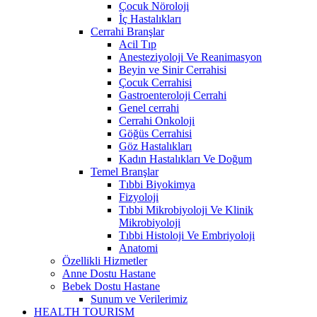
Çocuk Nöroloji
İç Hastalıkları
Cerrahi Branşlar
Acil Tıp
Anesteziyoloji Ve Reanimasyon
Beyin ve Sinir Cerrahisi
Çocuk Cerrahisi
Gastroenteroloji Cerrahi
Genel cerrahi
Cerrahi Onkoloji
Göğüs Cerrahisi
Göz Hastalıkları
Kadın Hastalıkları Ve Doğum
Temel Branşlar
Tıbbi Biyokimya
Fizyoloji
Tıbbi Mikrobiyoloji Ve Klinik
Mikrobiyoloji
Tıbbi Histoloji Ve Embriyoloji
Anatomi
Özellikli Hizmetler
Anne Dostu Hastane
Bebek Dostu Hastane
Sunum ve Verilerimiz
HEALTH TOURISM