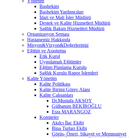
Yönetim
Başhekim
Başhekim Yardımcıları
İdari ve Mali İşler Müdürü
Destek ve Kalite Hizmetleri Müdürü
Sağlık Bakım Hizmetleri Müdürü
Organizasyon Şeması
Hastanemiz Hakkında
Misyon&Vizyon&Değerlerimiz
Eğitim ve Araştırma
Etik Kurul
Uygulamalı Eğitimler
Eğitim Planlama Kurulu
Sağlık Kurulu Rapor İşlemleri
Kalite Yönetim
Kalite Politikası
Kalite Birimi Görev Alanı
Kalite Çalışanları
Dr.Mustafa AKSOY
Gülhanım BEKİROĞLU
Esra MARANGOZ
Komiteler
Akılcı İlaç Ekibi
Bina Turları Ekibi
Görüş- Öneri, Şikayet ve Memnuniyet