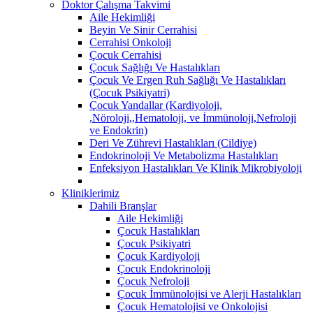
Doktor Çalışma Takvimi
Aile Hekimliği
Beyin Ve Sinir Cerrahisi
Cerrahisi Onkoloji
Çocuk Cerrahisi
Çocuk Sağlığı Ve Hastalıkları
Çocuk Ve Ergen Ruh Sağlığı Ve Hastalıkları
(Çocuk Psikiyatri)
Çocuk Yandallar (Kardiyoloji,
,Nöroloji,,Hematoloji, ve İmmünoloji,Nefroloji
ve Endokrin)
Deri Ve Zührevi Hastalıkları (Cildiye)
Endokrinoloji Ve Metabolizma Hastalıkları
Enfeksiyon Hastalıkları Ve Klinik Mikrobiyoloji
Kliniklerimiz
Dahili Branşlar
Aile Hekimliği
Çocuk Hastalıkları
Çocuk Psikiyatri
Çocuk Kardiyoloji
Çocuk Endokrinoloji
Çocuk Nefroloji
Çocuk İmmünolojisi ve Alerji Hastalıkları
Çocuk Hematolojisi ve Onkolojisi