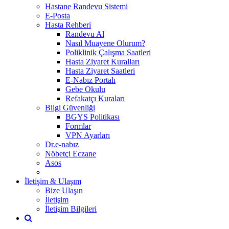
Hastane Randevu Sistemi
E-Posta
Hasta Rehberi
Randevu Al
Nasıl Muayene Olurum?
Poliklinik Çalışma Saatleri
Hasta Ziyaret Kuralları
Hasta Ziyaret Saatleri
E-Nabız Portalı
Gebe Okulu
Refakatçı Kuraları
Bilgi Güvenliği
BGYS Politikası
Formlar
VPN Ayarları
Dr.e-nabız
Nöbetçi Eczane
Asos
İletişim & Ulaşım
Bize Ulaşın
İletişim
İletişim Bilgileri