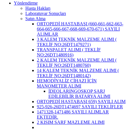
Yönlendirme
Hasta Hakları
Laboratuvar Sonuçları
Satın Alma
ORTOPEDİ HASTABAŞI (660-661-662-663-
664-665-666-667-668-669-670-671) SAYILI
ALIMLAR
3 KALEM TEKNİK MALZEME ALIMI (
TEKLİF NO:26DT1479271)
TRANSPALET ALIMI ( TEKLİF
NO:26DT1480916)
2 KALEM TEKNİK MALZEME ALIMI (
TEKLİF NO:26DT1480760)
14 KALEM TEKNİK MALZEME ALIMI (
TEKLİF NO:26DT1480142)
HEMODİYALİZ CİHAZI İÇİN
MANOMETER ALIMI
İDEOLARINGOSKOP ŞARJ
EDİLEBİLİR BATARYA ALIMI
ORTOPEDİ HASTABAŞI 659) SAYILI ALIM
925-926-26DT1474697 SAYILI TEKLİFLER
1471328-1471486 SAYILI ALIMLAR
EKTEDİR.
2 KISIM SARF MAZLEME ALIMI