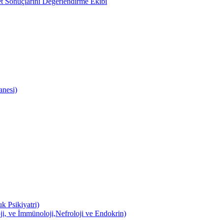
 Sonuçlarını Değerlendirme Ekibi
anesi)
k Psikiyatri)
ji, ve İmmünoloji,Nefroloji ve Endokrin)