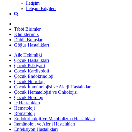
İletişim
İletişim Bilgileri
Tıbbi Birimler
Kliniklerimiz
Dahili Branşlar
Göğüs Hastalıkları
Aile Hekimliği
Çocuk Hastalıkları
Çocuk Psikiyatri
Çocuk Kardiyoloji
Çocuk Endokrinoloji
Çocuk Nefroloji
Çocuk İmmünolojisi ve Alerji Hastalıkları
Çocuk Hematolojisi ve Onkolojisi
Çocuk Nöroloji
İç Hastalıkları
Hematoloji
Romatoloji
Endokirinoloji Ve Metobolizma Hastalıkları
İmmünoloji ve Alerji Hastalıkları
Enfeksiyon Hastalıkları