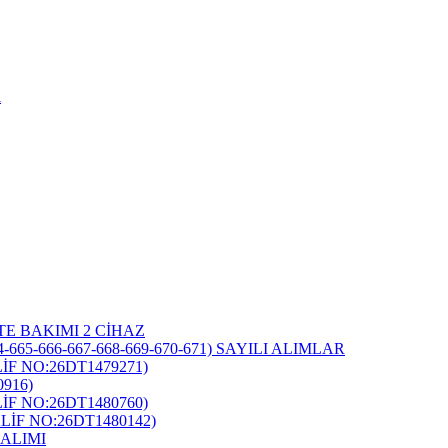
i
TE BAKIMI 2 CİHAZ
-665-666-667-668-669-670-671) SAYILI ALIMLAR
F NO:26DT1479271)
916)
F NO:26DT1480760)
İF NO:26DT1480142)
ALIMI