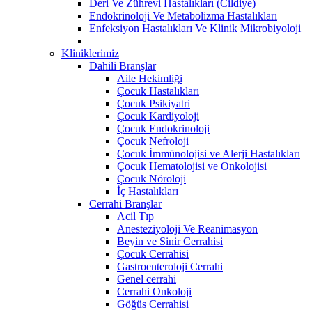
Deri Ve Zührevi Hastalıkları (Cildiye)
Endokrinoloji Ve Metabolizma Hastalıkları
Enfeksiyon Hastalıkları Ve Klinik Mikrobiyoloji
Kliniklerimiz
Dahili Branşlar
Aile Hekimliği
Çocuk Hastalıkları
Çocuk Psikiyatri
Çocuk Kardiyoloji
Çocuk Endokrinoloji
Çocuk Nefroloji
Çocuk İmmünolojisi ve Alerji Hastalıkları
Çocuk Hematolojisi ve Onkolojisi
Çocuk Nöroloji
İç Hastalıkları
Cerrahi Branşlar
Acil Tıp
Anesteziyoloji Ve Reanimasyon
Beyin ve Sinir Cerrahisi
Çocuk Cerrahisi
Gastroenteroloji Cerrahi
Genel cerrahi
Cerrahi Onkoloji
Göğüs Cerrahisi