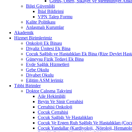
Görüş- Öneri, Şikayet Ve Memnuniyet Anket
Bilgi Güvenliği
İhlal Bildirimi
VPN Talep Formu
Kalite Politikası
Anlaşmalı Kurumlar
Akademik
Hizmet Birimlerimiz
Onkoloji Ek Binası
Diyaliz Ünitesi Ek Bina
Çocuk Sağlığı ve Hastalıkları Ek Bina (Rize Devlet Hast
Güneysu Fizik Tedavi Ek Bina
Evde Sağlık Hizmetleri
Gebe Okulu
Diyabet Okulu
Eğitim ASM lerimiz
Tıbbi Birimler
Doktor Çalışma Takvimi
Aile Hekimliği
Beyin Ve Sinir Cerrahisi
Cerrahisi Onkoloji
Çocuk Cerrahisi
Çocuk Sağlığı Ve Hastalıkları
Çocuk Ve Ergen Ruh Sağlığı Ve Hastalıkları (Çocu
Çocuk Yandallar (Kardiyoloji, ,Nöroloji,,Hematolo