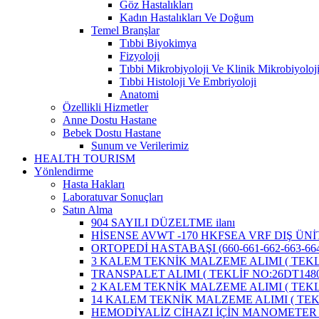
Göz Hastalıkları
Kadın Hastalıkları Ve Doğum
Temel Branşlar
Tıbbi Biyokimya
Fizyoloji
Tıbbi Mikrobiyoloji Ve Klinik Mikrobiyoloj
Tıbbi Histoloji Ve Embriyoloji
Anatomi
Özellikli Hizmetler
Anne Dostu Hastane
Bebek Dostu Hastane
Sunum ve Verilerimiz
HEALTH TOURISM
Yönlendirme
Hasta Hakları
Laboratuvar Sonuçları
Satın Alma
904 SAYILI DÜZELTME ilanı
HİSENSE AVWT -170 HKFSEA VRF DIŞ ÜNİ
ORTOPEDİ HASTABAŞI (660-661-662-663-664
3 KALEM TEKNİK MALZEME ALIMI ( TEKLİ
TRANSPALET ALIMI ( TEKLİF NO:26DT1480
2 KALEM TEKNİK MALZEME ALIMI ( TEKLİ
14 KALEM TEKNİK MALZEME ALIMI ( TEKL
HEMODİYALİZ CİHAZI İÇİN MANOMETER 