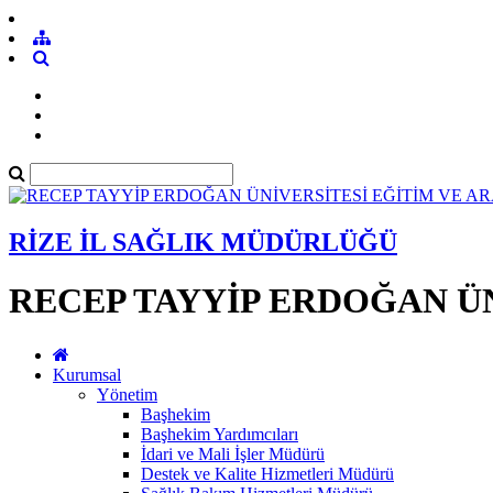
RİZE İL SAĞLIK MÜDÜRLÜĞÜ
RECEP TAYYİP ERDOĞAN ÜN
Kurumsal
Yönetim
Başhekim
Başhekim Yardımcıları
İdari ve Mali İşler Müdürü
Destek ve Kalite Hizmetleri Müdürü