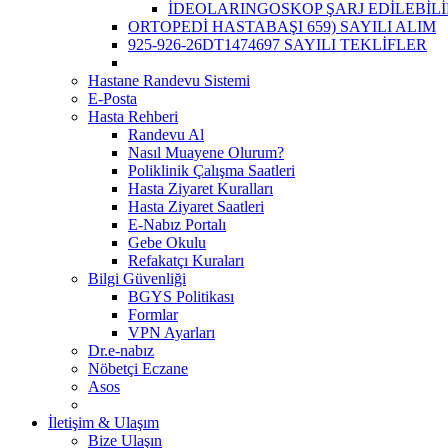
İDEOLARINGOSKOP ŞARJ EDİLEBİLİ
ORTOPEDİ HASTABAŞI 659) SAYILI ALIM
925-926-26DT1474697 SAYILI TEKLİFLER
Hastane Randevu Sistemi
E-Posta
Hasta Rehberi
Randevu Al
Nasıl Muayene Olurum?
Poliklinik Çalışma Saatleri
Hasta Ziyaret Kuralları
Hasta Ziyaret Saatleri
E-Nabız Portalı
Gebe Okulu
Refakatçı Kuraları
Bilgi Güvenliği
BGYS Politikası
Formlar
VPN Ayarları
Dr.e-nabız
Nöbetçi Eczane
Asos
İletişim & Ulaşım
Bize Ulaşın