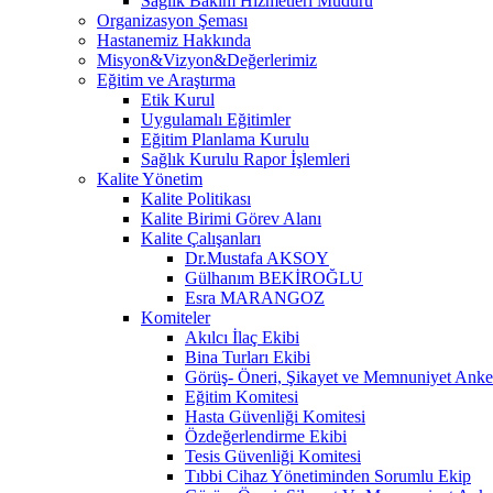
Sağlık Bakım Hizmetleri Müdürü
Organizasyon Şeması
Hastanemiz Hakkında
Misyon&Vizyon&Değerlerimiz
Eğitim ve Araştırma
Etik Kurul
Uygulamalı Eğitimler
Eğitim Planlama Kurulu
Sağlık Kurulu Rapor İşlemleri
Kalite Yönetim
Kalite Politikası
Kalite Birimi Görev Alanı
Kalite Çalışanları
Dr.Mustafa AKSOY
Gülhanım BEKİROĞLU
Esra MARANGOZ
Komiteler
Akılcı İlaç Ekibi
Bina Turları Ekibi
Görüş- Öneri, Şikayet ve Memnuniyet Anket
Eğitim Komitesi
Hasta Güvenliği Komitesi
Özdeğerlendirme Ekibi
Tesis Güvenliği Komitesi
Tıbbi Cihaz Yönetiminden Sorumlu Ekip