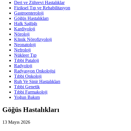
Deri ve Zührevi Hastalıklar
Fiziksel Tıp ve Rehabilitasyon
Gastroenteroloji
Göğüs Hastalıkları
Halk Sağlığı
Kardiyoloji
Nöroloji
Klinik Nörofizyoloji
Neonatoloji
Nefroloji
Nükleer Tıp
Tıbbi Pataloji
Radyoloji
Radyasyon Onkolojisi
Tıbbi Onkoloji
Ruh Ve Sinir Hastalıkları
Tıbbi Genetik
Tıbbi Farmakoloji
Yoğun Bakım
Göğüs Hastalıkları
13 Mayıs 2026