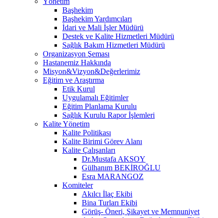
Yönetim
Başhekim
Başhekim Yardımcıları
İdari ve Mali İşler Müdürü
Destek ve Kalite Hizmetleri Müdürü
Sağlık Bakım Hizmetleri Müdürü
Organizasyon Şeması
Hastanemiz Hakkında
Misyon&Vizyon&Değerlerimiz
Eğitim ve Araştırma
Etik Kurul
Uygulamalı Eğitimler
Eğitim Planlama Kurulu
Sağlık Kurulu Rapor İşlemleri
Kalite Yönetim
Kalite Politikası
Kalite Birimi Görev Alanı
Kalite Çalışanları
Dr.Mustafa AKSOY
Gülhanım BEKİROĞLU
Esra MARANGOZ
Komiteler
Akılcı İlaç Ekibi
Bina Turları Ekibi
Görüş- Öneri, Şikayet ve Memnuniyet