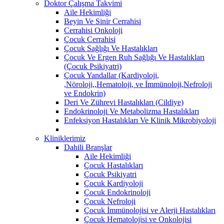
Doktor Çalışma Takvimi
Aile Hekimliği
Beyin Ve Sinir Cerrahisi
Cerrahisi Onkoloji
Çocuk Cerrahisi
Çocuk Sağlığı Ve Hastalıkları
Çocuk Ve Ergen Ruh Sağlığı Ve Hastalıkları
(Çocuk Psikiyatri)
Çocuk Yandallar (Kardiyoloji,
,Nöroloji,,Hematoloji, ve İmmünoloji,Nefroloji
ve Endokrin)
Deri Ve Zührevi Hastalıkları (Cildiye)
Endokrinoloji Ve Metabolizma Hastalıkları
Enfeksiyon Hastalıkları Ve Klinik Mikrobiyoloji
Kliniklerimiz
Dahili Branşlar
Aile Hekimliği
Çocuk Hastalıkları
Çocuk Psikiyatri
Çocuk Kardiyoloji
Çocuk Endokrinoloji
Çocuk Nefroloji
Çocuk İmmünolojisi ve Alerji Hastalıkları
Çocuk Hematolojisi ve Onkolojisi