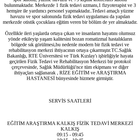
bulunmaktadır. Merkezde 1 fizik tedavi uzmanı,1 fizyoterapist ve 3
hemşire ile yardımcı personel yapmaktadır..Tedavi amaçlı yüzme
havuzu ve spor salonunda fizik tedavi uygulaması da yapılan
merkezde otistik çocuklara eğitim veren bir bölüm de yer almaktadır.
Özellikle ileri yaşlarda ortaya çıkan ve insanların hayatını olumsuz
yönde etkileyip yaşam kalitesini bozan romatizmal hastalıkların
bölgede sık görülmesi,bu nedenle modern bir fizik tedavi ve
rehabilitasyon merkezi ihtiyacının ortaya çıkarmıştır.TC.Sağlık
Bakanlığı, RTE Üniversitesi ve Türk Kızılay'ı işbirliğiyle hayata
geçirilen Fizik Tedavi ve Rehabilitasyon Merkezi bir protokol
çerçevesinde, Sağlık Müdürlüğü'nce tüm ekipmanı ve diğer
ihtiyaçları sağlanarak , RİZE EĞİTİM ve ARAŞTIRMA
HASTANESİ bünyesinde hizmete girmiştir.
SERVİS SAATLERİ
EĞİTİM ARAŞTIRMA KALKIŞ FİZİK TEDAVİ MERKEZİ
KALKIŞ
09:15 - 09:45