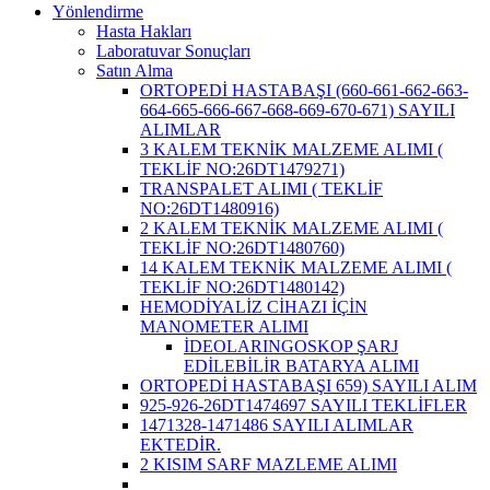
Yönlendirme
Hasta Hakları
Laboratuvar Sonuçları
Satın Alma
ORTOPEDİ HASTABAŞI (660-661-662-663-
664-665-666-667-668-669-670-671) SAYILI
ALIMLAR
3 KALEM TEKNİK MALZEME ALIMI (
TEKLİF NO:26DT1479271)
TRANSPALET ALIMI ( TEKLİF
NO:26DT1480916)
2 KALEM TEKNİK MALZEME ALIMI (
TEKLİF NO:26DT1480760)
14 KALEM TEKNİK MALZEME ALIMI (
TEKLİF NO:26DT1480142)
HEMODİYALİZ CİHAZI İÇİN
MANOMETER ALIMI
İDEOLARINGOSKOP ŞARJ
EDİLEBİLİR BATARYA ALIMI
ORTOPEDİ HASTABAŞI 659) SAYILI ALIM
925-926-26DT1474697 SAYILI TEKLİFLER
1471328-1471486 SAYILI ALIMLAR
EKTEDİR.
2 KISIM SARF MAZLEME ALIMI