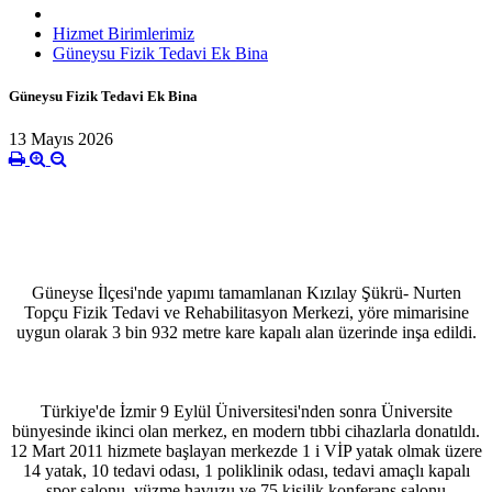
Hizmet Birimlerimiz
Güneysu Fizik Tedavi Ek Bina
Güneysu Fizik Tedavi Ek Bina
13 Mayıs 2026
Güneyse İlçesi'nde yapımı tamamlanan Kızılay Şükrü- Nurten
Topçu Fizik Tedavi ve Rehabilitasyon Merkezi, yöre mimarisine
uygun olarak 3 bin 932 metre kare kapalı alan üzerinde inşa edildi.
Türkiye'de İzmir 9 Eylül Üniversitesi'nden sonra Üniversite
bünyesinde ikinci olan merkez, en modern tıbbi cihazlarla donatıldı.
12 Mart 2011 hizmete başlayan merkezde 1 i VİP yatak olmak üzere
14 yatak, 10 tedavi odası, 1 poliklinik odası, tedavi amaçlı kapalı
spor salonu, yüzme havuzu ve 75 kişilik konferans salonu