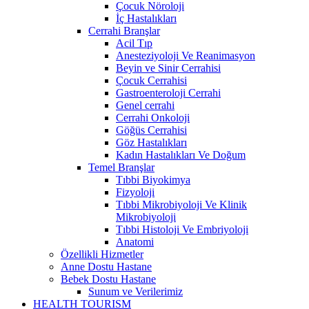
Çocuk Nöroloji
İç Hastalıkları
Cerrahi Branşlar
Acil Tıp
Anesteziyoloji Ve Reanimasyon
Beyin ve Sinir Cerrahisi
Çocuk Cerrahisi
Gastroenteroloji Cerrahi
Genel cerrahi
Cerrahi Onkoloji
Göğüs Cerrahisi
Göz Hastalıkları
Kadın Hastalıkları Ve Doğum
Temel Branşlar
Tıbbi Biyokimya
Fizyoloji
Tıbbi Mikrobiyoloji Ve Klinik
Mikrobiyoloji
Tıbbi Histoloji Ve Embriyoloji
Anatomi
Özellikli Hizmetler
Anne Dostu Hastane
Bebek Dostu Hastane
Sunum ve Verilerimiz
HEALTH TOURISM