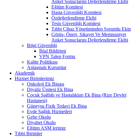
Anket Sonuçlarını Değerlendirme Ekibi
Eğitim Komitesi
Hasta Güvenliği Komitesi
Özdeğerlendirme Ekibi
Tesis Güvenliği Komitesi
Tıbbi Cihaz Yönetiminden Sorumlu Ekip
Görüş- Öneri, Şikayet Ve Memnuniyet
Anket Sonuçlarını Değerlendirme Ekibi
Bilgi Güvenliği
İhlal Bildirimi
VPN Talep Formu
Kalite Politikası
Anlaşmalı Kurumlar
Akademik
Hizmet Birimlerimiz
Onkoloji Ek Binası
Diyaliz Ünitesi Ek Bina
Çocuk Sağlığı ve Hastalıkları Ek Bina (Rize Devlet
Hastanesi)
Güneysu Fizik Tedavi Ek Bina
Evde Sağlık Hizmetleri
Gebe Okulu
Diyabet Okulu
Eğitim ASM lerimiz
Tıbbi Birimler