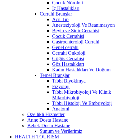
Çocuk Nöroloji
İç Hastalıkları
Cerrahi Branşlar
Acil Tıp
Anesteziyoloji Ve Reanimasyon
Beyin ve Sinir Cerrahisi
Çocuk Cerrahisi
Gastroenteroloji Cerrahi
Genel cerrahi
Cerrahi Onkoloji
Göğüs Cerrahisi
Göz Hastalıkları
Kadın Hastalıkları Ve Doğum
Temel Branşlar
Tıbbi Biyokimya
Fizyoloji
Tıbbi Mikrobiyoloji Ve Klinik
Mikrobiyoloji
Tıbbi Histoloji Ve Embriyoloji
Anatomi
Özellikli Hizmetler
Anne Dostu Hastane
Bebek Dostu Hastane
Sunum ve Verilerimiz
HEALTH TOURISM