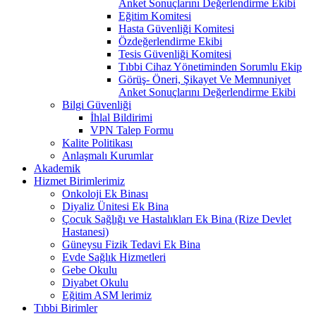
Anket Sonuçlarını Değerlendirme Ekibi
Eğitim Komitesi
Hasta Güvenliği Komitesi
Özdeğerlendirme Ekibi
Tesis Güvenliği Komitesi
Tıbbi Cihaz Yönetiminden Sorumlu Ekip
Görüş- Öneri, Şikayet Ve Memnuniyet
Anket Sonuçlarını Değerlendirme Ekibi
Bilgi Güvenliği
İhlal Bildirimi
VPN Talep Formu
Kalite Politikası
Anlaşmalı Kurumlar
Akademik
Hizmet Birimlerimiz
Onkoloji Ek Binası
Diyaliz Ünitesi Ek Bina
Çocuk Sağlığı ve Hastalıkları Ek Bina (Rize Devlet
Hastanesi)
Güneysu Fizik Tedavi Ek Bina
Evde Sağlık Hizmetleri
Gebe Okulu
Diyabet Okulu
Eğitim ASM lerimiz
Tıbbi Birimler