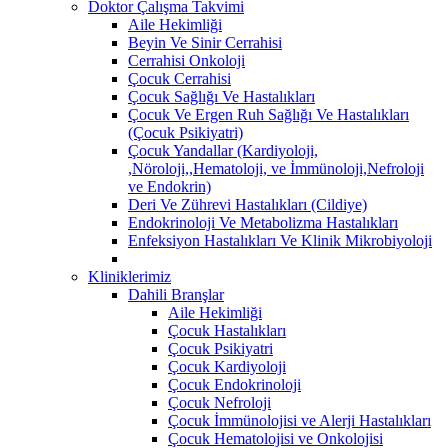
Doktor Çalışma Takvimi
Aile Hekimliği
Beyin Ve Sinir Cerrahisi
Cerrahisi Onkoloji
Çocuk Cerrahisi
Çocuk Sağlığı Ve Hastalıkları
Çocuk Ve Ergen Ruh Sağlığı Ve Hastalıkları
(Çocuk Psikiyatri)
Çocuk Yandallar (Kardiyoloji,
,Nöroloji,,Hematoloji, ve İmmünoloji,Nefroloji
ve Endokrin)
Deri Ve Zührevi Hastalıkları (Cildiye)
Endokrinoloji Ve Metabolizma Hastalıkları
Enfeksiyon Hastalıkları Ve Klinik Mikrobiyoloji
Kliniklerimiz
Dahili Branşlar
Aile Hekimliği
Çocuk Hastalıkları
Çocuk Psikiyatri
Çocuk Kardiyoloji
Çocuk Endokrinoloji
Çocuk Nefroloji
Çocuk İmmünolojisi ve Alerji Hastalıkları
Çocuk Hematolojisi ve Onkolojisi