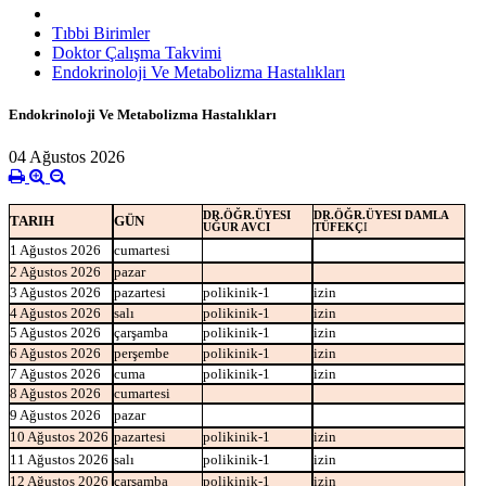
Tıbbi Birimler
Doktor Çalışma Takvimi
Endokrinoloji Ve Metabolizma Hastalıkları
Endokrinoloji Ve Metabolizma Hastalıkları
04 Ağustos 2026
DR.ÖĞR.ÜYESI
DR.ÖĞR.ÜYESI DAMLA
TARIH
GÜN
UĞUR AVCI
TÜFEKÇ
I
1 Ağustos 2026
cumartesi
2 Ağustos 2026
pazar
3 Ağustos 2026
pazartesi
polikinik-1
izin
4 Ağustos 2026
salı
polikinik-1
izin
5 Ağustos 2026
çarşamba
polikinik-1
izin
6 Ağustos 2026
perşembe
polikinik-1
izin
7 Ağustos 2026
cuma
polikinik-1
izin
8 Ağustos 2026
cumartesi
9 Ağustos 2026
pazar
10 Ağustos 2026
pazartesi
polikinik-1
izin
11 Ağustos 2026
salı
polikinik-1
izin
12 Ağustos 2026
çarşamba
polikinik-1
izin