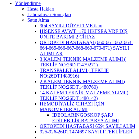
Yönlendirme
Hasta Hakları
Laboratuvar Sonuçları
Satın Alma
904 SAYILI DÜZELTME ilanı
HİSENSE AVWT -170 HKFSEA VRF DIŞ
ÜNİTE BAKIMI 2 CİHAZ
ORTOPEDİ HASTABAŞI (660-661-662-663-
664-665-666-667-668-669-670-671) SAYILI
ALIMLAR
3 KALEM TEKNİK MALZEME ALIMI (
TEKLİF NO:26DT1479271)
TRANSPALET ALIMI ( TEKLİF
NO:26DT1480916)
2 KALEM TEKNİK MALZEME ALIMI (
TEKLİF NO:26DT1480760)
14 KALEM TEKNİK MALZEME ALIMI (
TEKLİF NO:26DT1480142)
HEMODİYALİZ CİHAZI İÇİN
MANOMETER ALIMI
İDEOLARINGOSKOP ŞARJ
EDİLEBİLİR BATARYA ALIMI
ORTOPEDİ HASTABAŞI 659) SAYILI ALIM
925-926-26DT1474697 SAYILI TEKLİFLER