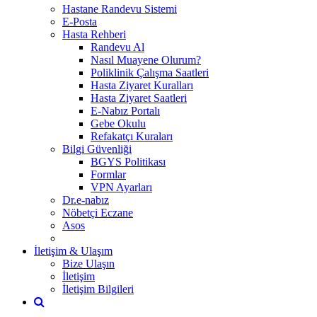
Hastane Randevu Sistemi
E-Posta
Hasta Rehberi
Randevu Al
Nasıl Muayene Olurum?
Poliklinik Çalışma Saatleri
Hasta Ziyaret Kuralları
Hasta Ziyaret Saatleri
E-Nabız Portalı
Gebe Okulu
Refakatçı Kuraları
Bilgi Güvenliği
BGYS Politikası
Formlar
VPN Ayarları
Dr.e-nabız
Nöbetçi Eczane
Asos
İletişim & Ulaşım
Bize Ulaşın
İletişim
İletişim Bilgileri