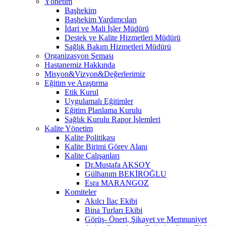
Yönetim
Başhekim
Başhekim Yardımcıları
İdari ve Mali İşler Müdürü
Destek ve Kalite Hizmetleri Müdürü
Sağlık Bakım Hizmetleri Müdürü
Organizasyon Şeması
Hastanemiz Hakkında
Misyon&Vizyon&Değerlerimiz
Eğitim ve Araştırma
Etik Kurul
Uygulamalı Eğitimler
Eğitim Planlama Kurulu
Sağlık Kurulu Rapor İşlemleri
Kalite Yönetim
Kalite Politikası
Kalite Birimi Görev Alanı
Kalite Çalışanları
Dr.Mustafa AKSOY
Gülhanım BEKİROĞLU
Esra MARANGOZ
Komiteler
Akılcı İlaç Ekibi
Bina Turları Ekibi
Görüş- Öneri, Şikayet ve Memnuniyet