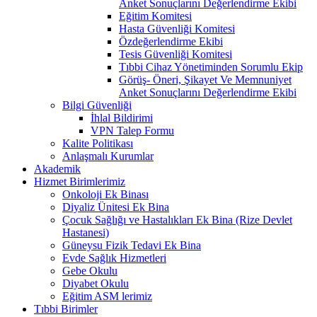
Anket Sonuçlarını Değerlendirme Ekibi
Eğitim Komitesi
Hasta Güvenliği Komitesi
Özdeğerlendirme Ekibi
Tesis Güvenliği Komitesi
Tıbbi Cihaz Yönetiminden Sorumlu Ekip
Görüş- Öneri, Şikayet Ve Memnuniyet
Anket Sonuçlarını Değerlendirme Ekibi
Bilgi Güvenliği
İhlal Bildirimi
VPN Talep Formu
Kalite Politikası
Anlaşmalı Kurumlar
Akademik
Hizmet Birimlerimiz
Onkoloji Ek Binası
Diyaliz Ünitesi Ek Bina
Çocuk Sağlığı ve Hastalıkları Ek Bina (Rize Devlet
Hastanesi)
Güneysu Fizik Tedavi Ek Bina
Evde Sağlık Hizmetleri
Gebe Okulu
Diyabet Okulu
Eğitim ASM lerimiz
Tıbbi Birimler