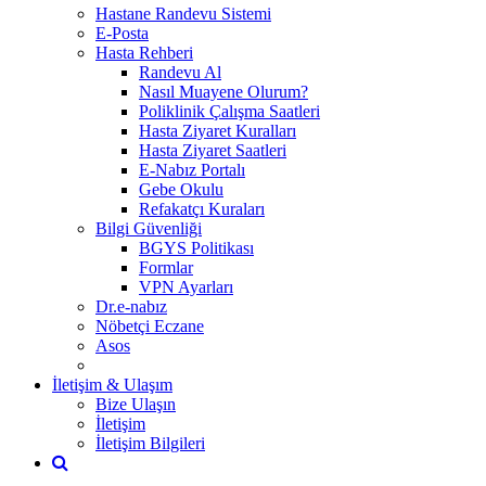
Hastane Randevu Sistemi
E-Posta
Hasta Rehberi
Randevu Al
Nasıl Muayene Olurum?
Poliklinik Çalışma Saatleri
Hasta Ziyaret Kuralları
Hasta Ziyaret Saatleri
E-Nabız Portalı
Gebe Okulu
Refakatçı Kuraları
Bilgi Güvenliği
BGYS Politikası
Formlar
VPN Ayarları
Dr.e-nabız
Nöbetçi Eczane
Asos
İletişim & Ulaşım
Bize Ulaşın
İletişim
İletişim Bilgileri