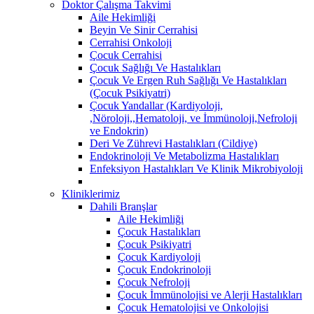
Doktor Çalışma Takvimi
Aile Hekimliği
Beyin Ve Sinir Cerrahisi
Cerrahisi Onkoloji
Çocuk Cerrahisi
Çocuk Sağlığı Ve Hastalıkları
Çocuk Ve Ergen Ruh Sağlığı Ve Hastalıkları
(Çocuk Psikiyatri)
Çocuk Yandallar (Kardiyoloji,
,Nöroloji,,Hematoloji, ve İmmünoloji,Nefroloji
ve Endokrin)
Deri Ve Zührevi Hastalıkları (Cildiye)
Endokrinoloji Ve Metabolizma Hastalıkları
Enfeksiyon Hastalıkları Ve Klinik Mikrobiyoloji
Kliniklerimiz
Dahili Branşlar
Aile Hekimliği
Çocuk Hastalıkları
Çocuk Psikiyatri
Çocuk Kardiyoloji
Çocuk Endokrinoloji
Çocuk Nefroloji
Çocuk İmmünolojisi ve Alerji Hastalıkları
Çocuk Hematolojisi ve Onkolojisi