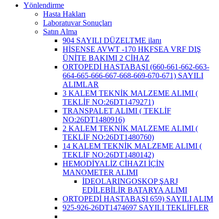
Yönlendirme
Hasta Hakları
Laboratuvar Sonuçları
Satın Alma
904 SAYILI DÜZELTME ilanı
HİSENSE AVWT -170 HKFSEA VRF DIŞ
ÜNİTE BAKIMI 2 CİHAZ
ORTOPEDİ HASTABAŞI (660-661-662-663-
664-665-666-667-668-669-670-671) SAYILI
ALIMLAR
3 KALEM TEKNİK MALZEME ALIMI (
TEKLİF NO:26DT1479271)
TRANSPALET ALIMI ( TEKLİF
NO:26DT1480916)
2 KALEM TEKNİK MALZEME ALIMI (
TEKLİF NO:26DT1480760)
14 KALEM TEKNİK MALZEME ALIMI (
TEKLİF NO:26DT1480142)
HEMODİYALİZ CİHAZI İÇİN
MANOMETER ALIMI
İDEOLARINGOSKOP ŞARJ
EDİLEBİLİR BATARYA ALIMI
ORTOPEDİ HASTABAŞI 659) SAYILI ALIM
925-926-26DT1474697 SAYILI TEKLİFLER