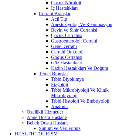
Çocuk Nöroloji
İç Hastalıkları
Cerrahi Branşlar
Acil Tıp
Anesteziyoloji Ve Reanimasyon
Beyin ve Sinir Cerrahisi
Çocuk Cerrahisi
Gastroenteroloji Cerrahi
Genel cerrahi
Cerrahi Onkoloji
Göğüs Cerrahisi
Göz Hastalıkları
Kadın Hastalıkları Ve Doğum
Temel Branşlar
Tıbbi Biyokimya
Fizyoloji
Tıbbi Mikrobiyoloji Ve Klinik
Mikrobiyoloji
Tıbbi Histoloji Ve Embriyoloji
Anatomi
Özellikli Hizmetler
Anne Dostu Hastane
Bebek Dostu Hastane
Sunum ve Verilerimiz
HEALTH TOURISM