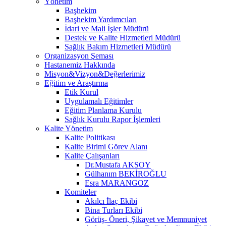
Yönetim
Başhekim
Başhekim Yardımcıları
İdari ve Mali İşler Müdürü
Destek ve Kalite Hizmetleri Müdürü
Sağlık Bakım Hizmetleri Müdürü
Organizasyon Şeması
Hastanemiz Hakkında
Misyon&Vizyon&Değerlerimiz
Eğitim ve Araştırma
Etik Kurul
Uygulamalı Eğitimler
Eğitim Planlama Kurulu
Sağlık Kurulu Rapor İşlemleri
Kalite Yönetim
Kalite Politikası
Kalite Birimi Görev Alanı
Kalite Çalışanları
Dr.Mustafa AKSOY
Gülhanım BEKİROĞLU
Esra MARANGOZ
Komiteler
Akılcı İlaç Ekibi
Bina Turları Ekibi
Görüş- Öneri, Şikayet ve Memnuniyet