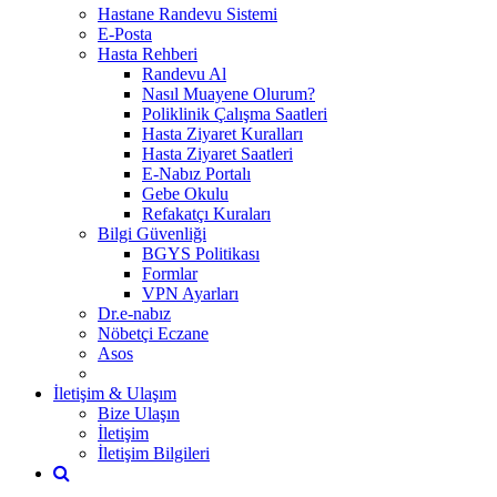
Hastane Randevu Sistemi
E-Posta
Hasta Rehberi
Randevu Al
Nasıl Muayene Olurum?
Poliklinik Çalışma Saatleri
Hasta Ziyaret Kuralları
Hasta Ziyaret Saatleri
E-Nabız Portalı
Gebe Okulu
Refakatçı Kuraları
Bilgi Güvenliği
BGYS Politikası
Formlar
VPN Ayarları
Dr.e-nabız
Nöbetçi Eczane
Asos
İletişim & Ulaşım
Bize Ulaşın
İletişim
İletişim Bilgileri