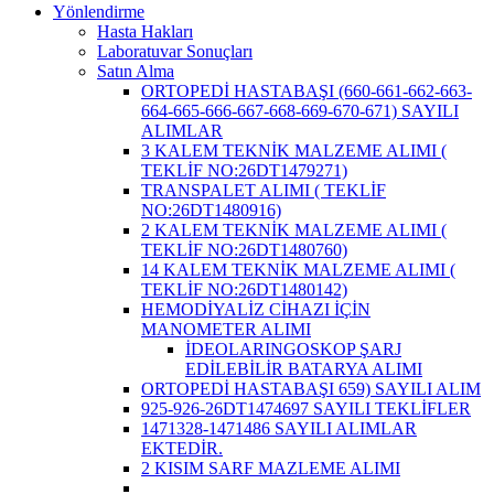
Yönlendirme
Hasta Hakları
Laboratuvar Sonuçları
Satın Alma
ORTOPEDİ HASTABAŞI (660-661-662-663-
664-665-666-667-668-669-670-671) SAYILI
ALIMLAR
3 KALEM TEKNİK MALZEME ALIMI (
TEKLİF NO:26DT1479271)
TRANSPALET ALIMI ( TEKLİF
NO:26DT1480916)
2 KALEM TEKNİK MALZEME ALIMI (
TEKLİF NO:26DT1480760)
14 KALEM TEKNİK MALZEME ALIMI (
TEKLİF NO:26DT1480142)
HEMODİYALİZ CİHAZI İÇİN
MANOMETER ALIMI
İDEOLARINGOSKOP ŞARJ
EDİLEBİLİR BATARYA ALIMI
ORTOPEDİ HASTABAŞI 659) SAYILI ALIM
925-926-26DT1474697 SAYILI TEKLİFLER
1471328-1471486 SAYILI ALIMLAR
EKTEDİR.
2 KISIM SARF MAZLEME ALIMI