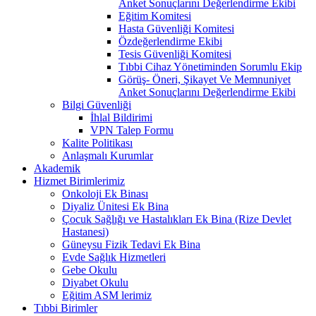
Anket Sonuçlarını Değerlendirme Ekibi
Eğitim Komitesi
Hasta Güvenliği Komitesi
Özdeğerlendirme Ekibi
Tesis Güvenliği Komitesi
Tıbbi Cihaz Yönetiminden Sorumlu Ekip
Görüş- Öneri, Şikayet Ve Memnuniyet
Anket Sonuçlarını Değerlendirme Ekibi
Bilgi Güvenliği
İhlal Bildirimi
VPN Talep Formu
Kalite Politikası
Anlaşmalı Kurumlar
Akademik
Hizmet Birimlerimiz
Onkoloji Ek Binası
Diyaliz Ünitesi Ek Bina
Çocuk Sağlığı ve Hastalıkları Ek Bina (Rize Devlet
Hastanesi)
Güneysu Fizik Tedavi Ek Bina
Evde Sağlık Hizmetleri
Gebe Okulu
Diyabet Okulu
Eğitim ASM lerimiz
Tıbbi Birimler