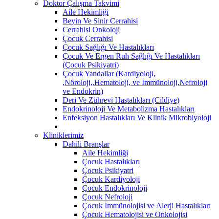
Doktor Çalışma Takvimi
Aile Hekimliği
Beyin Ve Sinir Cerrahisi
Cerrahisi Onkoloji
Çocuk Cerrahisi
Çocuk Sağlığı Ve Hastalıkları
Çocuk Ve Ergen Ruh Sağlığı Ve Hastalıkları
(Çocuk Psikiyatri)
Çocuk Yandallar (Kardiyoloji,
,Nöroloji,,Hematoloji, ve İmmünoloji,Nefroloji
ve Endokrin)
Deri Ve Zührevi Hastalıkları (Cildiye)
Endokrinoloji Ve Metabolizma Hastalıkları
Enfeksiyon Hastalıkları Ve Klinik Mikrobiyoloji
Kliniklerimiz
Dahili Branşlar
Aile Hekimliği
Çocuk Hastalıkları
Çocuk Psikiyatri
Çocuk Kardiyoloji
Çocuk Endokrinoloji
Çocuk Nefroloji
Çocuk İmmünolojisi ve Alerji Hastalıkları
Çocuk Hematolojisi ve Onkolojisi