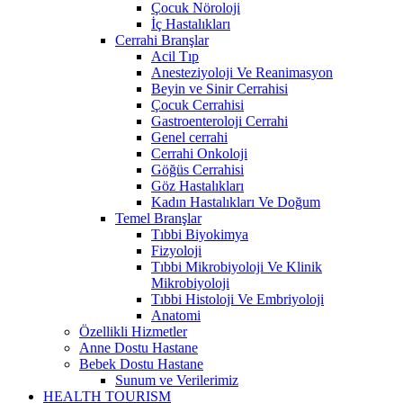
Çocuk Nöroloji
İç Hastalıkları
Cerrahi Branşlar
Acil Tıp
Anesteziyoloji Ve Reanimasyon
Beyin ve Sinir Cerrahisi
Çocuk Cerrahisi
Gastroenteroloji Cerrahi
Genel cerrahi
Cerrahi Onkoloji
Göğüs Cerrahisi
Göz Hastalıkları
Kadın Hastalıkları Ve Doğum
Temel Branşlar
Tıbbi Biyokimya
Fizyoloji
Tıbbi Mikrobiyoloji Ve Klinik
Mikrobiyoloji
Tıbbi Histoloji Ve Embriyoloji
Anatomi
Özellikli Hizmetler
Anne Dostu Hastane
Bebek Dostu Hastane
Sunum ve Verilerimiz
HEALTH TOURISM