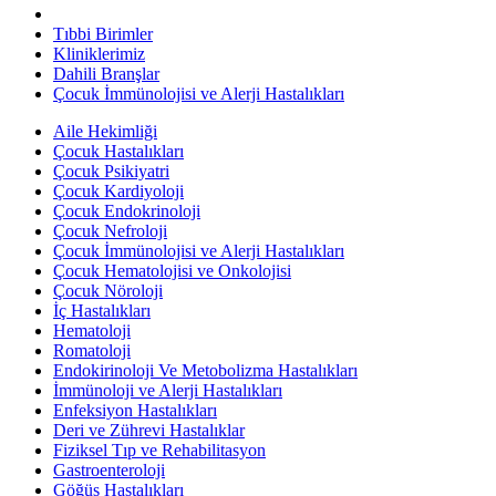
Tıbbi Birimler
Kliniklerimiz
Dahili Branşlar
Çocuk İmmünolojisi ve Alerji Hastalıkları
Aile Hekimliği
Çocuk Hastalıkları
Çocuk Psikiyatri
Çocuk Kardiyoloji
Çocuk Endokrinoloji
Çocuk Nefroloji
Çocuk İmmünolojisi ve Alerji Hastalıkları
Çocuk Hematolojisi ve Onkolojisi
Çocuk Nöroloji
İç Hastalıkları
Hematoloji
Romatoloji
Endokirinoloji Ve Metobolizma Hastalıkları
İmmünoloji ve Alerji Hastalıkları
Enfeksiyon Hastalıkları
Deri ve Zührevi Hastalıklar
Fiziksel Tıp ve Rehabilitasyon
Gastroenteroloji
Göğüs Hastalıkları