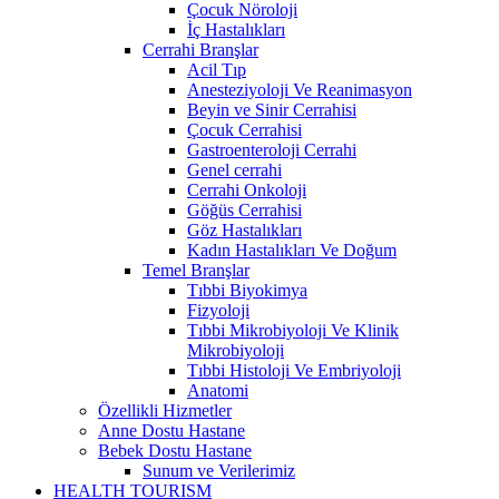
Çocuk Nöroloji
İç Hastalıkları
Cerrahi Branşlar
Acil Tıp
Anesteziyoloji Ve Reanimasyon
Beyin ve Sinir Cerrahisi
Çocuk Cerrahisi
Gastroenteroloji Cerrahi
Genel cerrahi
Cerrahi Onkoloji
Göğüs Cerrahisi
Göz Hastalıkları
Kadın Hastalıkları Ve Doğum
Temel Branşlar
Tıbbi Biyokimya
Fizyoloji
Tıbbi Mikrobiyoloji Ve Klinik
Mikrobiyoloji
Tıbbi Histoloji Ve Embriyoloji
Anatomi
Özellikli Hizmetler
Anne Dostu Hastane
Bebek Dostu Hastane
Sunum ve Verilerimiz
HEALTH TOURISM