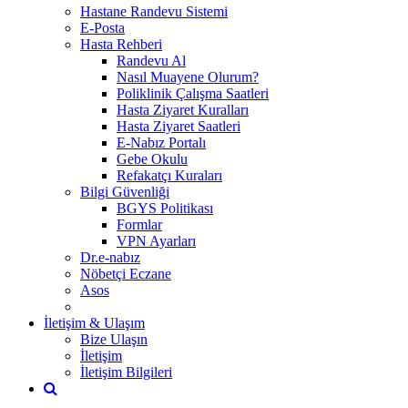
Hastane Randevu Sistemi
E-Posta
Hasta Rehberi
Randevu Al
Nasıl Muayene Olurum?
Poliklinik Çalışma Saatleri
Hasta Ziyaret Kuralları
Hasta Ziyaret Saatleri
E-Nabız Portalı
Gebe Okulu
Refakatçı Kuraları
Bilgi Güvenliği
BGYS Politikası
Formlar
VPN Ayarları
Dr.e-nabız
Nöbetçi Eczane
Asos
İletişim & Ulaşım
Bize Ulaşın
İletişim
İletişim Bilgileri