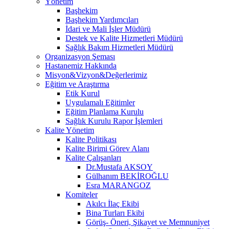
Yönetim
Başhekim
Başhekim Yardımcıları
İdari ve Mali İşler Müdürü
Destek ve Kalite Hizmetleri Müdürü
Sağlık Bakım Hizmetleri Müdürü
Organizasyon Şeması
Hastanemiz Hakkında
Misyon&Vizyon&Değerlerimiz
Eğitim ve Araştırma
Etik Kurul
Uygulamalı Eğitimler
Eğitim Planlama Kurulu
Sağlık Kurulu Rapor İşlemleri
Kalite Yönetim
Kalite Politikası
Kalite Birimi Görev Alanı
Kalite Çalışanları
Dr.Mustafa AKSOY
Gülhanım BEKİROĞLU
Esra MARANGOZ
Komiteler
Akılcı İlaç Ekibi
Bina Turları Ekibi
Görüş- Öneri, Şikayet ve Memnuniyet