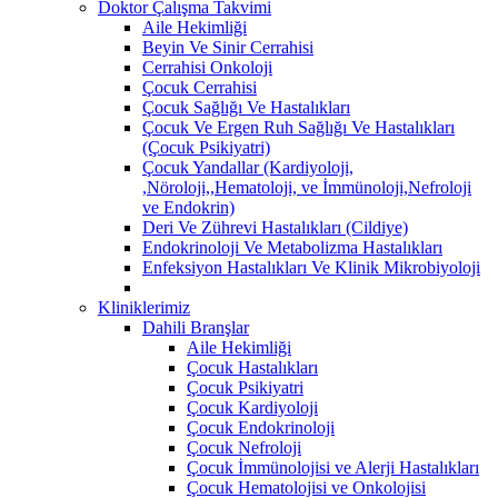
Doktor Çalışma Takvimi
Aile Hekimliği
Beyin Ve Sinir Cerrahisi
Cerrahisi Onkoloji
Çocuk Cerrahisi
Çocuk Sağlığı Ve Hastalıkları
Çocuk Ve Ergen Ruh Sağlığı Ve Hastalıkları
(Çocuk Psikiyatri)
Çocuk Yandallar (Kardiyoloji,
,Nöroloji,,Hematoloji, ve İmmünoloji,Nefroloji
ve Endokrin)
Deri Ve Zührevi Hastalıkları (Cildiye)
Endokrinoloji Ve Metabolizma Hastalıkları
Enfeksiyon Hastalıkları Ve Klinik Mikrobiyoloji
Kliniklerimiz
Dahili Branşlar
Aile Hekimliği
Çocuk Hastalıkları
Çocuk Psikiyatri
Çocuk Kardiyoloji
Çocuk Endokrinoloji
Çocuk Nefroloji
Çocuk İmmünolojisi ve Alerji Hastalıkları
Çocuk Hematolojisi ve Onkolojisi