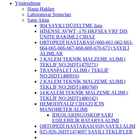
Yönlendirme
Hasta Hakları
Laboratuvar Sonuçları
Satın Alma
904 SAYILI DÜZELTME ilanı
HİSENSE AVWT -170 HKFSEA VRF DIŞ
ÜNİTE BAKIMI 2 CİHAZ
ORTOPEDİ HASTABAŞI (660-661-662-663-
664-665-666-667-668-669-670-671) SAYILI
ALIMLAR
3 KALEM TEKNİK MALZEME ALIMI (
TEKLİF NO:26DT1479271)
TRANSPALET ALIMI ( TEKLİF
NO:26DT1480916)
2 KALEM TEKNİK MALZEME ALIMI (
TEKLİF NO:26DT1480760)
14 KALEM TEKNİK MALZEME ALIMI (
TEKLİF NO:26DT1480142)
HEMODİYALİZ CİHAZI İÇİN
MANOMETER ALIMI
İDEOLARINGOSKOP ŞARJ
EDİLEBİLİR BATARYA ALIMI
ORTOPEDİ HASTABAŞI 659) SAYILI ALIM
925-926-26DT1474697 SAYILI TEKLİFLER