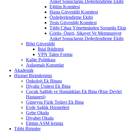
Anket Sonuçlarını Değerlendirme Ekibi
Eğitim Komitesi
Hasta Güvenliği Komitesi
Özdeğerlendirme Ekibi
Tesis Güvenliği Komitesi
Tıbbi Cihaz Yönetiminden Sorumlu Ekip
Görüş- Öneri, Şikayet Ve Memnuniyet
Anket Sonuçlarını Değerlendirme Ekibi
Bilgi Güvenliği
İhlal Bildirimi
VPN Talep Formu
Kalite Politikası
Anlaşmalı Kurumlar
Akademik
Hizmet Birimlerimiz
Onkoloji Ek Binası
Diyaliz Ünitesi Ek Bina
Çocuk Sağlığı ve Hastalıkları Ek Bina (Rize Devlet
Hastanesi)
Güneysu Fizik Tedavi Ek Bina
Evde Sağlık Hizmetleri
Gebe Okulu
Diyabet Okulu
Eğitim ASM lerimiz
Tıbbi Birimler