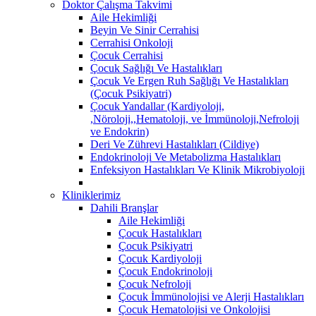
Doktor Çalışma Takvimi
Aile Hekimliği
Beyin Ve Sinir Cerrahisi
Cerrahisi Onkoloji
Çocuk Cerrahisi
Çocuk Sağlığı Ve Hastalıkları
Çocuk Ve Ergen Ruh Sağlığı Ve Hastalıkları
(Çocuk Psikiyatri)
Çocuk Yandallar (Kardiyoloji,
,Nöroloji,,Hematoloji, ve İmmünoloji,Nefroloji
ve Endokrin)
Deri Ve Zührevi Hastalıkları (Cildiye)
Endokrinoloji Ve Metabolizma Hastalıkları
Enfeksiyon Hastalıkları Ve Klinik Mikrobiyoloji
Kliniklerimiz
Dahili Branşlar
Aile Hekimliği
Çocuk Hastalıkları
Çocuk Psikiyatri
Çocuk Kardiyoloji
Çocuk Endokrinoloji
Çocuk Nefroloji
Çocuk İmmünolojisi ve Alerji Hastalıkları
Çocuk Hematolojisi ve Onkolojisi