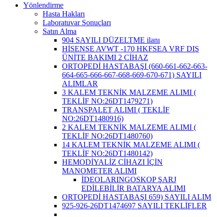
Yönlendirme
Hasta Hakları
Laboratuvar Sonuçları
Satın Alma
904 SAYILI DÜZELTME ilanı
HİSENSE AVWT -170 HKFSEA VRF DIŞ
ÜNİTE BAKIMI 2 CİHAZ
ORTOPEDİ HASTABAŞI (660-661-662-663-
664-665-666-667-668-669-670-671) SAYILI
ALIMLAR
3 KALEM TEKNİK MALZEME ALIMI (
TEKLİF NO:26DT1479271)
TRANSPALET ALIMI ( TEKLİF
NO:26DT1480916)
2 KALEM TEKNİK MALZEME ALIMI (
TEKLİF NO:26DT1480760)
14 KALEM TEKNİK MALZEME ALIMI (
TEKLİF NO:26DT1480142)
HEMODİYALİZ CİHAZI İÇİN
MANOMETER ALIMI
İDEOLARINGOSKOP ŞARJ
EDİLEBİLİR BATARYA ALIMI
ORTOPEDİ HASTABAŞI 659) SAYILI ALIM
925-926-26DT1474697 SAYILI TEKLİFLER