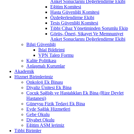
Anket Sonuçlarını Değerlendirme Ekibi
Eğitim Komitesi
Hasta Güvenliği Komitesi
Özdeğerlendirme Ekibi
Tesis Güvenliği Komitesi
Tıbbi Cihaz Yönetiminden Sorumlu Ekip
Görüş- Öneri, Şikayet Ve Memnuniyet
Anket Sonuçlarını Değerlendirme Ekibi
Bilgi Güvenliği
İhlal Bildirimi
VPN Talep Formu
Kalite Politikası
Anlaşmalı Kurumlar
Akademik
Hizmet Birimlerimiz
Onkoloji Ek Binası
Diyaliz Ünitesi Ek Bina
Çocuk Sağlığı ve Hastalıkları Ek Bina (Rize Devlet
Hastanesi)
Güneysu Fizik Tedavi Ek Bina
Evde Sağlık Hizmetleri
Gebe Okulu
Diyabet Okulu
Eğitim ASM lerimiz
Tıbbi Birimler