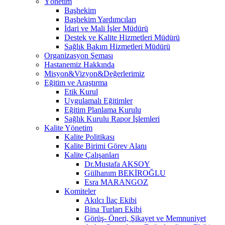
Yönetim
Başhekim
Başhekim Yardımcıları
İdari ve Mali İşler Müdürü
Destek ve Kalite Hizmetleri Müdürü
Sağlık Bakım Hizmetleri Müdürü
Organizasyon Şeması
Hastanemiz Hakkında
Misyon&Vizyon&Değerlerimiz
Eğitim ve Araştırma
Etik Kurul
Uygulamalı Eğitimler
Eğitim Planlama Kurulu
Sağlık Kurulu Rapor İşlemleri
Kalite Yönetim
Kalite Politikası
Kalite Birimi Görev Alanı
Kalite Çalışanları
Dr.Mustafa AKSOY
Gülhanım BEKİROĞLU
Esra MARANGOZ
Komiteler
Akılcı İlaç Ekibi
Bina Turları Ekibi
Görüş- Öneri, Şikayet ve Memnuniyet