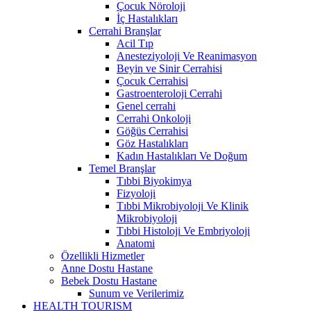
Çocuk Nöroloji
İç Hastalıkları
Cerrahi Branşlar
Acil Tıp
Anesteziyoloji Ve Reanimasyon
Beyin ve Sinir Cerrahisi
Çocuk Cerrahisi
Gastroenteroloji Cerrahi
Genel cerrahi
Cerrahi Onkoloji
Göğüs Cerrahisi
Göz Hastalıkları
Kadın Hastalıkları Ve Doğum
Temel Branşlar
Tıbbi Biyokimya
Fizyoloji
Tıbbi Mikrobiyoloji Ve Klinik
Mikrobiyoloji
Tıbbi Histoloji Ve Embriyoloji
Anatomi
Özellikli Hizmetler
Anne Dostu Hastane
Bebek Dostu Hastane
Sunum ve Verilerimiz
HEALTH TOURISM