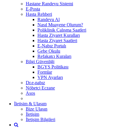
Hastane Randevu Sistemi
E-Posta
Hasta Rehberi
Randevu Al
Nasıl Muayene Olurum?
Poliklinik Çalışma Saatleri
Hasta Ziyaret Kuralları
Hasta Ziyaret Saatleri
E-Nabız Portalı
Gebe Okulu
Refakatçı Kuraları
Bilgi Güvenliği
BGYS Politikası
Formlar
VPN Ayarları
Dr.e-nabız
Nöbetçi Eczane
Asos
İletişim & Ulaşım
Bize Ulaşın
İletişim
İletişim Bilgileri