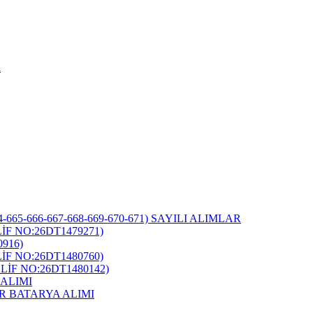
i
-665-666-667-668-669-670-671) SAYILI ALIMLAR
F NO:26DT1479271)
916)
F NO:26DT1480760)
İF NO:26DT1480142)
ALIMI
R BATARYA ALIMI