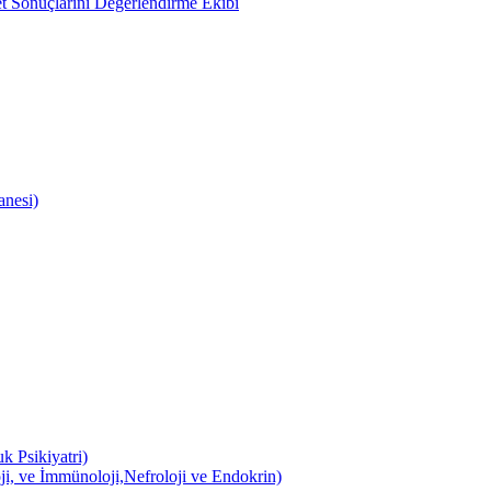
 Sonuçlarını Değerlendirme Ekibi
anesi)
k Psikiyatri)
ji, ve İmmünoloji,Nefroloji ve Endokrin)