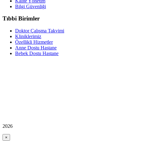
Kalite Yönetim
Bilgi Güvenliği
Tıbbi Birimler
Doktor Çalışma Takvimi
Kliniklerimiz
Özellikli Hizmetler
Anne Dostu Hastane
Bebek Dostu Hastane
2026
×