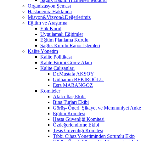
Sağlık Bakım Hizmetleri Müdürü
Organizasyon Şeması
Hastanemiz Hakkında
Misyon&Vizyon&Değerlerimiz
Eğitim ve Araştırma
Etik Kurul
Uygulamalı Eğitimler
Eğitim Planlama Kurulu
Sağlık Kurulu Rapor İşlemleri
Kalite Yönetim
Kalite Politikası
Kalite Birimi Görev Alanı
Kalite Çalışanları
Dr.Mustafa AKSOY
Gülhanım BEKİROĞLU
Esra MARANGOZ
Komiteler
Akılcı İlaç Ekibi
Bina Turları Ekibi
Görüş- Öneri, Şikayet ve Memnuniyet Anket
Eğitim Komitesi
Hasta Güvenliği Komitesi
Özdeğerlendirme Ekibi
Tesis Güvenliği Komitesi
Tıbbi Cihaz Yönetiminden Sorumlu Ekip