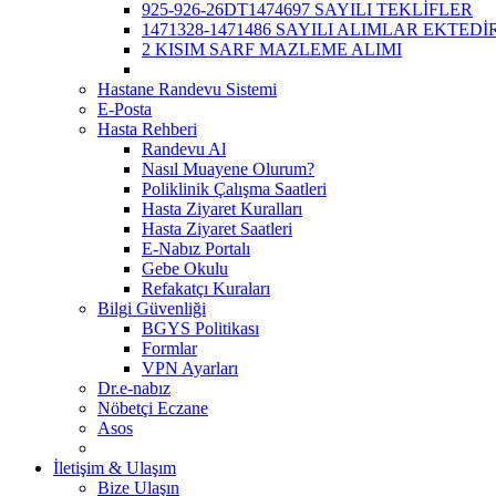
925-926-26DT1474697 SAYILI TEKLİFLER
1471328-1471486 SAYILI ALIMLAR EKTEDİR
2 KISIM SARF MAZLEME ALIMI
Hastane Randevu Sistemi
E-Posta
Hasta Rehberi
Randevu Al
Nasıl Muayene Olurum?
Poliklinik Çalışma Saatleri
Hasta Ziyaret Kuralları
Hasta Ziyaret Saatleri
E-Nabız Portalı
Gebe Okulu
Refakatçı Kuraları
Bilgi Güvenliği
BGYS Politikası
Formlar
VPN Ayarları
Dr.e-nabız
Nöbetçi Eczane
Asos
İletişim & Ulaşım
Bize Ulaşın