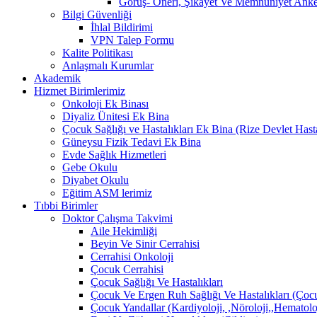
Görüş- Öneri, Şikayet Ve Memnuniyet Anket
Bilgi Güvenliği
İhlal Bildirimi
VPN Talep Formu
Kalite Politikası
Anlaşmalı Kurumlar
Akademik
Hizmet Birimlerimiz
Onkoloji Ek Binası
Diyaliz Ünitesi Ek Bina
Çocuk Sağlığı ve Hastalıkları Ek Bina (Rize Devlet Hast
Güneysu Fizik Tedavi Ek Bina
Evde Sağlık Hizmetleri
Gebe Okulu
Diyabet Okulu
Eğitim ASM lerimiz
Tıbbi Birimler
Doktor Çalışma Takvimi
Aile Hekimliği
Beyin Ve Sinir Cerrahisi
Cerrahisi Onkoloji
Çocuk Cerrahisi
Çocuk Sağlığı Ve Hastalıkları
Çocuk Ve Ergen Ruh Sağlığı Ve Hastalıkları (Çocu
Çocuk Yandallar (Kardiyoloji, ,Nöroloji,,Hematolo