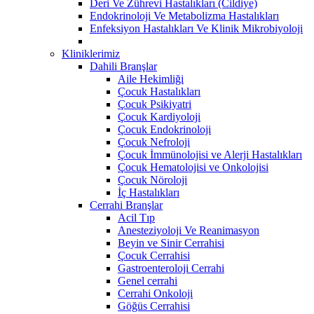
Deri Ve Zührevi Hastalıkları (Cildiye)
Endokrinoloji Ve Metabolizma Hastalıkları
Enfeksiyon Hastalıkları Ve Klinik Mikrobiyoloji
Kliniklerimiz
Dahili Branşlar
Aile Hekimliği
Çocuk Hastalıkları
Çocuk Psikiyatri
Çocuk Kardiyoloji
Çocuk Endokrinoloji
Çocuk Nefroloji
Çocuk İmmünolojisi ve Alerji Hastalıkları
Çocuk Hematolojisi ve Onkolojisi
Çocuk Nöroloji
İç Hastalıkları
Cerrahi Branşlar
Acil Tıp
Anesteziyoloji Ve Reanimasyon
Beyin ve Sinir Cerrahisi
Çocuk Cerrahisi
Gastroenteroloji Cerrahi
Genel cerrahi
Cerrahi Onkoloji
Göğüs Cerrahisi