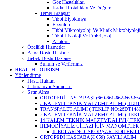
Göz Hastalıkları
Kadın Hastalıkları Ve Doğum
Temel Branşlar
Tıbbi Biyokimya
Fizyoloji
Tıbbi Mikrobiyoloji Ve Klinik Mikrobiyoloj
Tıbbi Histoloji Ve Embriyoloji
Anatomi
Özellikli Hizmetler
Anne Dostu Hastane
Bebek Dostu Hastane
Sunum ve Verilerimiz
HEALTH TOURISM
Yönlendirme
Hasta Hakları
Laboratuvar Sonuçları
Satın Alma
ORTOPEDİ HASTABAŞI (660-661-662-663-664
3 KALEM TEKNİK MALZEME ALIMI ( TEKLİ
TRANSPALET ALIMI ( TEKLİF NO:26DT1480
2 KALEM TEKNİK MALZEME ALIMI ( TEKLİ
14 KALEM TEKNİK MALZEME ALIMI ( TEKL
HEMODİYALİZ CİHAZI İÇİN MANOMETER 
İDEOLARINGOSKOP ŞARJ EDİLEBİLİ
ORTOPEDİ HASTABAŞI 659) SAYILI ALIM