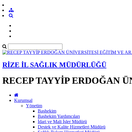
RİZE İL SAĞLIK MÜDÜRLÜĞÜ
RECEP TAYYİP ERDOĞAN ÜN
Kurumsal
Yönetim
Başhekim
Başhekim Yardımcıları
İdari ve Mali İşler Müdürü
Destek ve Kalite Hizmetleri Müdürü