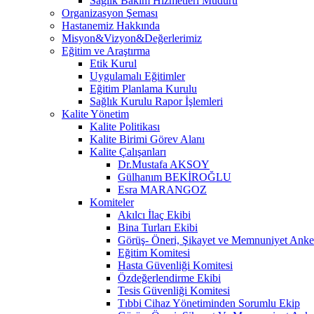
Sağlık Bakım Hizmetleri Müdürü
Organizasyon Şeması
Hastanemiz Hakkında
Misyon&Vizyon&Değerlerimiz
Eğitim ve Araştırma
Etik Kurul
Uygulamalı Eğitimler
Eğitim Planlama Kurulu
Sağlık Kurulu Rapor İşlemleri
Kalite Yönetim
Kalite Politikası
Kalite Birimi Görev Alanı
Kalite Çalışanları
Dr.Mustafa AKSOY
Gülhanım BEKİROĞLU
Esra MARANGOZ
Komiteler
Akılcı İlaç Ekibi
Bina Turları Ekibi
Görüş- Öneri, Şikayet ve Memnuniyet Anket
Eğitim Komitesi
Hasta Güvenliği Komitesi
Özdeğerlendirme Ekibi
Tesis Güvenliği Komitesi
Tıbbi Cihaz Yönetiminden Sorumlu Ekip