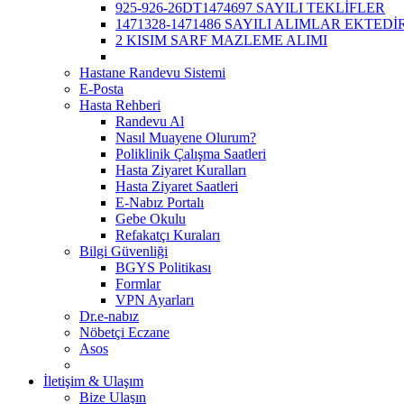
925-926-26DT1474697 SAYILI TEKLİFLER
1471328-1471486 SAYILI ALIMLAR EKTEDİR
2 KISIM SARF MAZLEME ALIMI
Hastane Randevu Sistemi
E-Posta
Hasta Rehberi
Randevu Al
Nasıl Muayene Olurum?
Poliklinik Çalışma Saatleri
Hasta Ziyaret Kuralları
Hasta Ziyaret Saatleri
E-Nabız Portalı
Gebe Okulu
Refakatçı Kuraları
Bilgi Güvenliği
BGYS Politikası
Formlar
VPN Ayarları
Dr.e-nabız
Nöbetçi Eczane
Asos
İletişim & Ulaşım
Bize Ulaşın