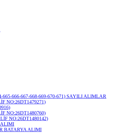
i
-665-666-667-668-669-670-671) SAYILI ALIMLAR
F NO:26DT1479271)
916)
F NO:26DT1480760)
İF NO:26DT1480142)
ALIMI
R BATARYA ALIMI