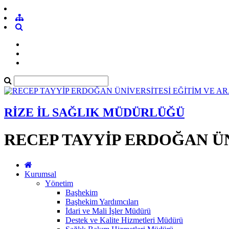
RİZE İL SAĞLIK MÜDÜRLÜĞÜ
RECEP TAYYİP ERDOĞAN ÜN
Kurumsal
Yönetim
Başhekim
Başhekim Yardımcıları
İdari ve Mali İşler Müdürü
Destek ve Kalite Hizmetleri Müdürü