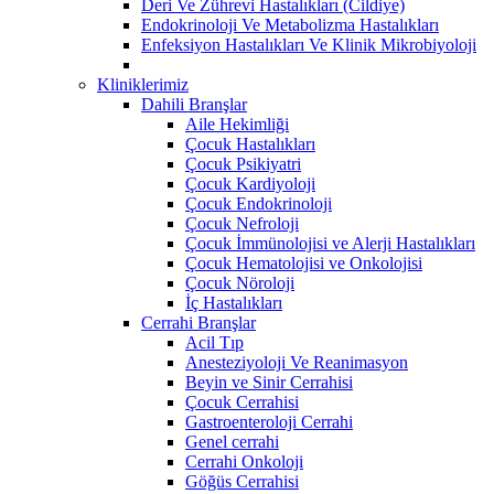
Deri Ve Zührevi Hastalıkları (Cildiye)
Endokrinoloji Ve Metabolizma Hastalıkları
Enfeksiyon Hastalıkları Ve Klinik Mikrobiyoloji
Kliniklerimiz
Dahili Branşlar
Aile Hekimliği
Çocuk Hastalıkları
Çocuk Psikiyatri
Çocuk Kardiyoloji
Çocuk Endokrinoloji
Çocuk Nefroloji
Çocuk İmmünolojisi ve Alerji Hastalıkları
Çocuk Hematolojisi ve Onkolojisi
Çocuk Nöroloji
İç Hastalıkları
Cerrahi Branşlar
Acil Tıp
Anesteziyoloji Ve Reanimasyon
Beyin ve Sinir Cerrahisi
Çocuk Cerrahisi
Gastroenteroloji Cerrahi
Genel cerrahi
Cerrahi Onkoloji
Göğüs Cerrahisi