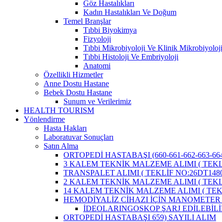
Göz Hastalıkları
Kadın Hastalıkları Ve Doğum
Temel Branşlar
Tıbbi Biyokimya
Fizyoloji
Tıbbi Mikrobiyoloji Ve Klinik Mikrobiyoloj
Tıbbi Histoloji Ve Embriyoloji
Anatomi
Özellikli Hizmetler
Anne Dostu Hastane
Bebek Dostu Hastane
Sunum ve Verilerimiz
HEALTH TOURISM
Yönlendirme
Hasta Hakları
Laboratuvar Sonuçları
Satın Alma
ORTOPEDİ HASTABAŞI (660-661-662-663-664
3 KALEM TEKNİK MALZEME ALIMI ( TEKLİ
TRANSPALET ALIMI ( TEKLİF NO:26DT1480
2 KALEM TEKNİK MALZEME ALIMI ( TEKLİ
14 KALEM TEKNİK MALZEME ALIMI ( TEKL
HEMODİYALİZ CİHAZI İÇİN MANOMETER 
İDEOLARINGOSKOP ŞARJ EDİLEBİLİ
ORTOPEDİ HASTABAŞI 659) SAYILI ALIM