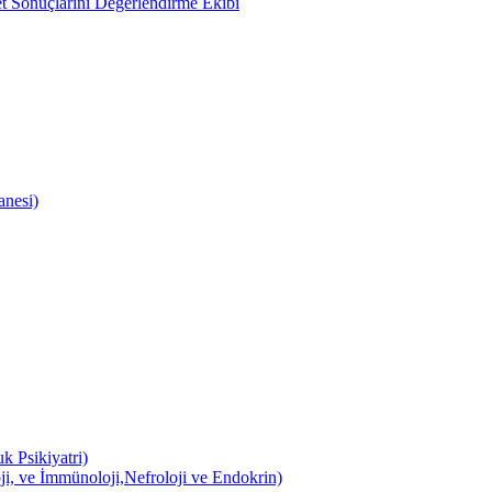
 Sonuçlarını Değerlendirme Ekibi
anesi)
k Psikiyatri)
ji, ve İmmünoloji,Nefroloji ve Endokrin)