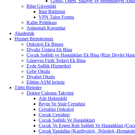
Görüş- Öneri, Şikayet Ve Memnuniyet Anket
Bilgi Güvenliği
İhlal Bildirimi
VPN Talep Formu
Kalite Politikası
Anlaşmalı Kurumlar
Akademik
Hizmet Birimlerimiz
Onkoloji Ek Binası
Diyaliz Ünitesi Ek Bina
Çocuk Sağlığı ve Hastalıkları Ek Bina (Rize Devlet Hast
Güneysu Fizik Tedavi Ek Bina
Evde Sağlık Hizmetleri
Gebe Okulu
Diyabet Okulu
Eğitim ASM lerimiz
Tıbbi Birimler
Doktor Çalışma Takvimi
Aile Hekimliği
Beyin Ve Sinir Cerrahisi
Cerrahisi Onkoloji
Çocuk Cerrahisi
Çocuk Sağlığı Ve Hastalıkları
Çocuk Ve Ergen Ruh Sağlığı Ve Hastalıkları (Çocu
Çocuk Yandallar (Kardiyoloji, ,Nöroloji,,Hematolo