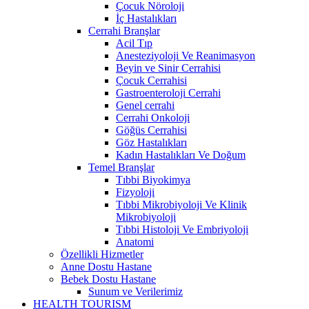
Çocuk Nöroloji
İç Hastalıkları
Cerrahi Branşlar
Acil Tıp
Anesteziyoloji Ve Reanimasyon
Beyin ve Sinir Cerrahisi
Çocuk Cerrahisi
Gastroenteroloji Cerrahi
Genel cerrahi
Cerrahi Onkoloji
Göğüs Cerrahisi
Göz Hastalıkları
Kadın Hastalıkları Ve Doğum
Temel Branşlar
Tıbbi Biyokimya
Fizyoloji
Tıbbi Mikrobiyoloji Ve Klinik
Mikrobiyoloji
Tıbbi Histoloji Ve Embriyoloji
Anatomi
Özellikli Hizmetler
Anne Dostu Hastane
Bebek Dostu Hastane
Sunum ve Verilerimiz
HEALTH TOURISM