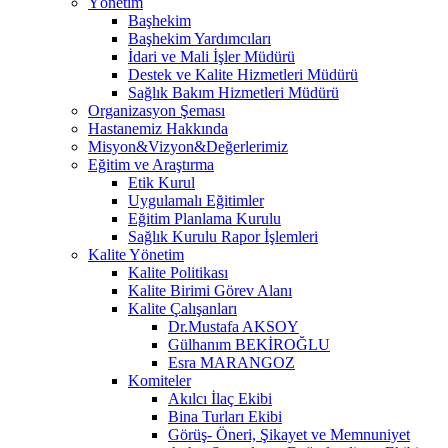
Yönetim
Başhekim
Başhekim Yardımcıları
İdari ve Mali İşler Müdürü
Destek ve Kalite Hizmetleri Müdürü
Sağlık Bakım Hizmetleri Müdürü
Organizasyon Şeması
Hastanemiz Hakkında
Misyon&Vizyon&Değerlerimiz
Eğitim ve Araştırma
Etik Kurul
Uygulamalı Eğitimler
Eğitim Planlama Kurulu
Sağlık Kurulu Rapor İşlemleri
Kalite Yönetim
Kalite Politikası
Kalite Birimi Görev Alanı
Kalite Çalışanları
Dr.Mustafa AKSOY
Gülhanım BEKİROĞLU
Esra MARANGOZ
Komiteler
Akılcı İlaç Ekibi
Bina Turları Ekibi
Görüş- Öneri, Şikayet ve Memnuniyet