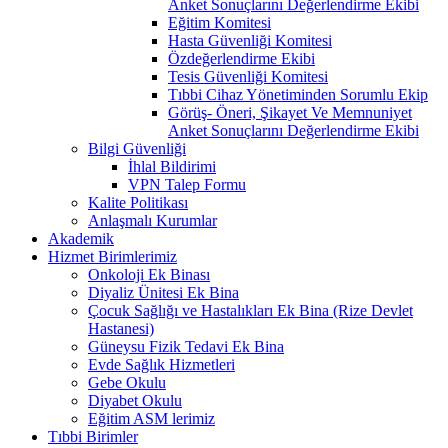
Anket Sonuçlarını Değerlendirme Ekibi
Eğitim Komitesi
Hasta Güvenliği Komitesi
Özdeğerlendirme Ekibi
Tesis Güvenliği Komitesi
Tıbbi Cihaz Yönetiminden Sorumlu Ekip
Görüş- Öneri, Şikayet Ve Memnuniyet
Anket Sonuçlarını Değerlendirme Ekibi
Bilgi Güvenliği
İhlal Bildirimi
VPN Talep Formu
Kalite Politikası
Anlaşmalı Kurumlar
Akademik
Hizmet Birimlerimiz
Onkoloji Ek Binası
Diyaliz Ünitesi Ek Bina
Çocuk Sağlığı ve Hastalıkları Ek Bina (Rize Devlet
Hastanesi)
Güneysu Fizik Tedavi Ek Bina
Evde Sağlık Hizmetleri
Gebe Okulu
Diyabet Okulu
Eğitim ASM lerimiz
Tıbbi Birimler