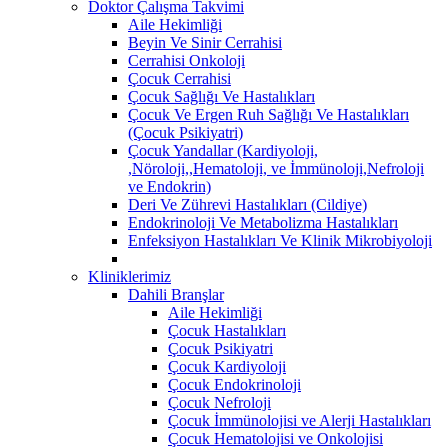
Doktor Çalışma Takvimi
Aile Hekimliği
Beyin Ve Sinir Cerrahisi
Cerrahisi Onkoloji
Çocuk Cerrahisi
Çocuk Sağlığı Ve Hastalıkları
Çocuk Ve Ergen Ruh Sağlığı Ve Hastalıkları
(Çocuk Psikiyatri)
Çocuk Yandallar (Kardiyoloji,
,Nöroloji,,Hematoloji, ve İmmünoloji,Nefroloji
ve Endokrin)
Deri Ve Zührevi Hastalıkları (Cildiye)
Endokrinoloji Ve Metabolizma Hastalıkları
Enfeksiyon Hastalıkları Ve Klinik Mikrobiyoloji
Kliniklerimiz
Dahili Branşlar
Aile Hekimliği
Çocuk Hastalıkları
Çocuk Psikiyatri
Çocuk Kardiyoloji
Çocuk Endokrinoloji
Çocuk Nefroloji
Çocuk İmmünolojisi ve Alerji Hastalıkları
Çocuk Hematolojisi ve Onkolojisi