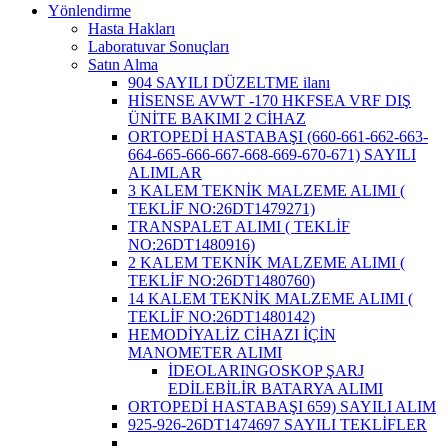
Yönlendirme
Hasta Hakları
Laboratuvar Sonuçları
Satın Alma
904 SAYILI DÜZELTME ilanı
HİSENSE AVWT -170 HKFSEA VRF DIŞ
ÜNİTE BAKIMI 2 CİHAZ
ORTOPEDİ HASTABAŞI (660-661-662-663-
664-665-666-667-668-669-670-671) SAYILI
ALIMLAR
3 KALEM TEKNİK MALZEME ALIMI (
TEKLİF NO:26DT1479271)
TRANSPALET ALIMI ( TEKLİF
NO:26DT1480916)
2 KALEM TEKNİK MALZEME ALIMI (
TEKLİF NO:26DT1480760)
14 KALEM TEKNİK MALZEME ALIMI (
TEKLİF NO:26DT1480142)
HEMODİYALİZ CİHAZI İÇİN
MANOMETER ALIMI
İDEOLARINGOSKOP ŞARJ
EDİLEBİLİR BATARYA ALIMI
ORTOPEDİ HASTABAŞI 659) SAYILI ALIM
925-926-26DT1474697 SAYILI TEKLİFLER