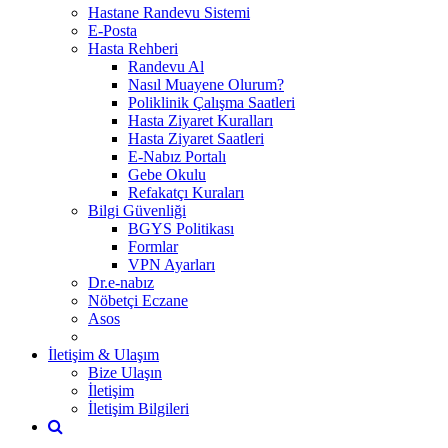
Hastane Randevu Sistemi
E-Posta
Hasta Rehberi
Randevu Al
Nasıl Muayene Olurum?
Poliklinik Çalışma Saatleri
Hasta Ziyaret Kuralları
Hasta Ziyaret Saatleri
E-Nabız Portalı
Gebe Okulu
Refakatçı Kuraları
Bilgi Güvenliği
BGYS Politikası
Formlar
VPN Ayarları
Dr.e-nabız
Nöbetçi Eczane
Asos
İletişim & Ulaşım
Bize Ulaşın
İletişim
İletişim Bilgileri