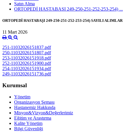
Satın Alma
ORTOPEDİ HASTABAŞI 249-250-251-252-253-254) ...
ORTOPEDİ HASTABAŞI 249-250-251-252-253-254) SAYILI ALIMLAR
11 Mart 2026
251-11032026151837.pdf
250-11032026151807.pdf
253-11032026151918.pdf
252-11032026151900.pdf
254-11032026151934.pdf
249-11032026151736.pdf
Kurumsal
Yönetim
Organizasyon Şeması
Hastanemiz Hakkında
Misyon&Vizyon&Değerlerimiz
Eğitim ve Araştırma
Kalite Yönetim
Bilgi Güvenliği