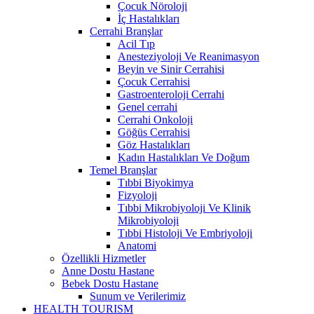
Çocuk Nöroloji
İç Hastalıkları
Cerrahi Branşlar
Acil Tıp
Anesteziyoloji Ve Reanimasyon
Beyin ve Sinir Cerrahisi
Çocuk Cerrahisi
Gastroenteroloji Cerrahi
Genel cerrahi
Cerrahi Onkoloji
Göğüs Cerrahisi
Göz Hastalıkları
Kadın Hastalıkları Ve Doğum
Temel Branşlar
Tıbbi Biyokimya
Fizyoloji
Tıbbi Mikrobiyoloji Ve Klinik
Mikrobiyoloji
Tıbbi Histoloji Ve Embriyoloji
Anatomi
Özellikli Hizmetler
Anne Dostu Hastane
Bebek Dostu Hastane
Sunum ve Verilerimiz
HEALTH TOURISM