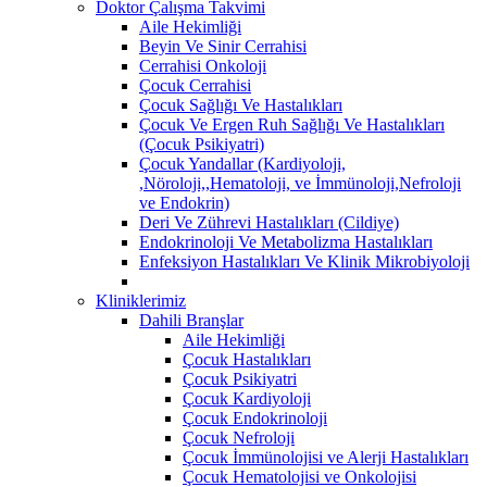
Doktor Çalışma Takvimi
Aile Hekimliği
Beyin Ve Sinir Cerrahisi
Cerrahisi Onkoloji
Çocuk Cerrahisi
Çocuk Sağlığı Ve Hastalıkları
Çocuk Ve Ergen Ruh Sağlığı Ve Hastalıkları
(Çocuk Psikiyatri)
Çocuk Yandallar (Kardiyoloji,
,Nöroloji,,Hematoloji, ve İmmünoloji,Nefroloji
ve Endokrin)
Deri Ve Zührevi Hastalıkları (Cildiye)
Endokrinoloji Ve Metabolizma Hastalıkları
Enfeksiyon Hastalıkları Ve Klinik Mikrobiyoloji
Kliniklerimiz
Dahili Branşlar
Aile Hekimliği
Çocuk Hastalıkları
Çocuk Psikiyatri
Çocuk Kardiyoloji
Çocuk Endokrinoloji
Çocuk Nefroloji
Çocuk İmmünolojisi ve Alerji Hastalıkları
Çocuk Hematolojisi ve Onkolojisi