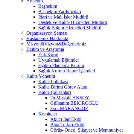
Yönetim
Başhekim
Başhekim Yardımcıları
İdari ve Mali İşler Müdürü
Destek ve Kalite Hizmetleri Müdürü
Sağlık Bakım Hizmetleri Müdürü
Organizasyon Şeması
Hastanemiz Hakkında
Misyon&Vizyon&Değerlerimiz
Eğitim ve Araştırma
Etik Kurul
Uygulamalı Eğitimler
Eğitim Planlama Kurulu
Sağlık Kurulu Rapor İşlemleri
Kalite Yönetim
Kalite Politikası
Kalite Birimi Görev Alanı
Kalite Çalışanları
Dr.Mustafa AKSOY
Gülhanım BEKİROĞLU
Esra MARANGOZ
Komiteler
Akılcı İlaç Ekibi
Bina Turları Ekibi
Görüş- Öneri, Şikayet ve Memnuniyet