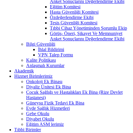
Anket Sonuçlarını Değerlendirme Ekibi
Eğitim Komitesi
Hasta Güvenliği Komitesi
Özdeğerlendirme Ekibi
Tesis Güvenliği Komitesi
Tıbbi Cihaz Yönetiminden Sorumlu Ekip
Görüş- Öneri, Şikayet Ve Memnuniyet
Anket Sonuçlarını Değerlendirme Ekibi
Bilgi Güvenliği
İhlal Bildirimi
VPN Talep Formu
Kalite Politikası
Anlaşmalı Kurumlar
Akademik
Hizmet Birimlerimiz
Onkoloji Ek Binası
Diyaliz Ünitesi Ek Bina
Çocuk Sağlığı ve Hastalıkları Ek Bina (Rize Devlet
Hastanesi)
Güneysu Fizik Tedavi Ek Bina
Evde Sağlık Hizmetleri
Gebe Okulu
Diyabet Okulu
Eğitim ASM lerimiz
Tıbbi Birimler