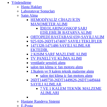
Yönlendirme
Hasta Hakları
Laboratuvar Sonuçları
Satın Alma
HEMODİYALİZ CİHAZI İÇİN
MANOMETER ALIMI
İDEOLARINGOSKOP ŞARJ
EDİLEBİLİR BATARYA ALIMI
ORTOPEDİ HASTABAŞI 659) SAYILI ALIM
925-926-26DT1474697 SAYILI TEKLİFLER
1471328-1471486 SAYILI ALIMLAR
EKTEDİR.
2 KISIM SARF MAZLEME ALIMI
TV PANELİ VE KLİMA ALIMI
ventilatör sensörü alımı
salon tipi klima iç fan motoru alımı
13kalem ve 9 kalem teknik malzeme alımı
salon tipi klima iç fan motoru alımı
26DT1449750-26DT1449626-26DT1449444
SAYILI ALIMLAR
7 VE 1 KALEM TEKNİK MALZEME
ALIMLARI
Hastane Randevu Sistemi
E-Posta