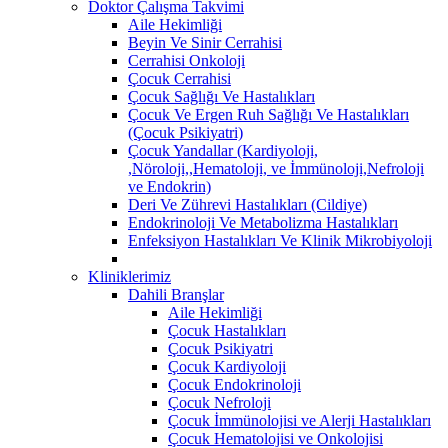
Doktor Çalışma Takvimi
Aile Hekimliği
Beyin Ve Sinir Cerrahisi
Cerrahisi Onkoloji
Çocuk Cerrahisi
Çocuk Sağlığı Ve Hastalıkları
Çocuk Ve Ergen Ruh Sağlığı Ve Hastalıkları
(Çocuk Psikiyatri)
Çocuk Yandallar (Kardiyoloji,
,Nöroloji,,Hematoloji, ve İmmünoloji,Nefroloji
ve Endokrin)
Deri Ve Zührevi Hastalıkları (Cildiye)
Endokrinoloji Ve Metabolizma Hastalıkları
Enfeksiyon Hastalıkları Ve Klinik Mikrobiyoloji
Kliniklerimiz
Dahili Branşlar
Aile Hekimliği
Çocuk Hastalıkları
Çocuk Psikiyatri
Çocuk Kardiyoloji
Çocuk Endokrinoloji
Çocuk Nefroloji
Çocuk İmmünolojisi ve Alerji Hastalıkları
Çocuk Hematolojisi ve Onkolojisi