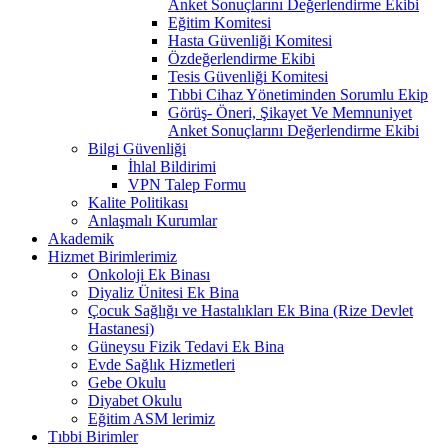
Anket Sonuçlarını Değerlendirme Ekibi
Eğitim Komitesi
Hasta Güvenliği Komitesi
Özdeğerlendirme Ekibi
Tesis Güvenliği Komitesi
Tıbbi Cihaz Yönetiminden Sorumlu Ekip
Görüş- Öneri, Şikayet Ve Memnuniyet
Anket Sonuçlarını Değerlendirme Ekibi
Bilgi Güvenliği
İhlal Bildirimi
VPN Talep Formu
Kalite Politikası
Anlaşmalı Kurumlar
Akademik
Hizmet Birimlerimiz
Onkoloji Ek Binası
Diyaliz Ünitesi Ek Bina
Çocuk Sağlığı ve Hastalıkları Ek Bina (Rize Devlet
Hastanesi)
Güneysu Fizik Tedavi Ek Bina
Evde Sağlık Hizmetleri
Gebe Okulu
Diyabet Okulu
Eğitim ASM lerimiz
Tıbbi Birimler