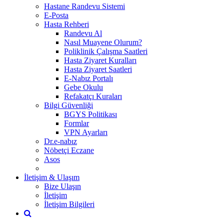
Hastane Randevu Sistemi
E-Posta
Hasta Rehberi
Randevu Al
Nasıl Muayene Olurum?
Poliklinik Çalışma Saatleri
Hasta Ziyaret Kuralları
Hasta Ziyaret Saatleri
E-Nabız Portalı
Gebe Okulu
Refakatçı Kuraları
Bilgi Güvenliği
BGYS Politikası
Formlar
VPN Ayarları
Dr.e-nabız
Nöbetçi Eczane
Asos
İletişim & Ulaşım
Bize Ulaşın
İletişim
İletişim Bilgileri