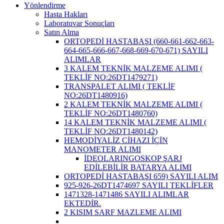
Yönlendirme
Hasta Hakları
Laboratuvar Sonuçları
Satın Alma
ORTOPEDİ HASTABAŞI (660-661-662-663-
664-665-666-667-668-669-670-671) SAYILI
ALIMLAR
3 KALEM TEKNİK MALZEME ALIMI (
TEKLİF NO:26DT1479271)
TRANSPALET ALIMI ( TEKLİF
NO:26DT1480916)
2 KALEM TEKNİK MALZEME ALIMI (
TEKLİF NO:26DT1480760)
14 KALEM TEKNİK MALZEME ALIMI (
TEKLİF NO:26DT1480142)
HEMODİYALİZ CİHAZI İÇİN
MANOMETER ALIMI
İDEOLARINGOSKOP ŞARJ
EDİLEBİLİR BATARYA ALIMI
ORTOPEDİ HASTABAŞI 659) SAYILI ALIM
925-926-26DT1474697 SAYILI TEKLİFLER
1471328-1471486 SAYILI ALIMLAR
EKTEDİR.
2 KISIM SARF MAZLEME ALIMI