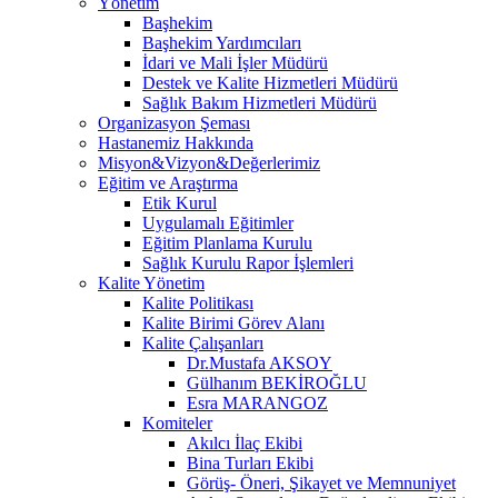
Yönetim
Başhekim
Başhekim Yardımcıları
İdari ve Mali İşler Müdürü
Destek ve Kalite Hizmetleri Müdürü
Sağlık Bakım Hizmetleri Müdürü
Organizasyon Şeması
Hastanemiz Hakkında
Misyon&Vizyon&Değerlerimiz
Eğitim ve Araştırma
Etik Kurul
Uygulamalı Eğitimler
Eğitim Planlama Kurulu
Sağlık Kurulu Rapor İşlemleri
Kalite Yönetim
Kalite Politikası
Kalite Birimi Görev Alanı
Kalite Çalışanları
Dr.Mustafa AKSOY
Gülhanım BEKİROĞLU
Esra MARANGOZ
Komiteler
Akılcı İlaç Ekibi
Bina Turları Ekibi
Görüş- Öneri, Şikayet ve Memnuniyet