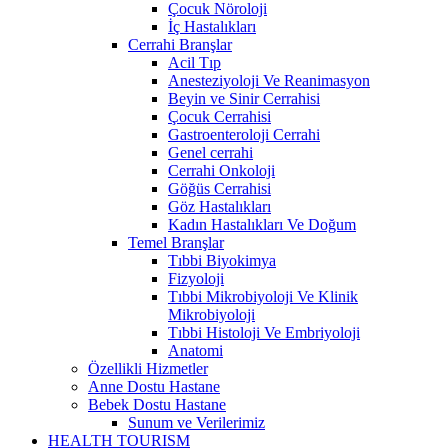
Çocuk Nöroloji
İç Hastalıkları
Cerrahi Branşlar
Acil Tıp
Anesteziyoloji Ve Reanimasyon
Beyin ve Sinir Cerrahisi
Çocuk Cerrahisi
Gastroenteroloji Cerrahi
Genel cerrahi
Cerrahi Onkoloji
Göğüs Cerrahisi
Göz Hastalıkları
Kadın Hastalıkları Ve Doğum
Temel Branşlar
Tıbbi Biyokimya
Fizyoloji
Tıbbi Mikrobiyoloji Ve Klinik
Mikrobiyoloji
Tıbbi Histoloji Ve Embriyoloji
Anatomi
Özellikli Hizmetler
Anne Dostu Hastane
Bebek Dostu Hastane
Sunum ve Verilerimiz
HEALTH TOURISM