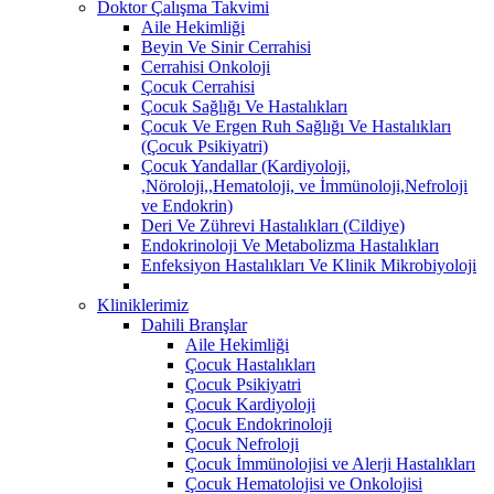
Doktor Çalışma Takvimi
Aile Hekimliği
Beyin Ve Sinir Cerrahisi
Cerrahisi Onkoloji
Çocuk Cerrahisi
Çocuk Sağlığı Ve Hastalıkları
Çocuk Ve Ergen Ruh Sağlığı Ve Hastalıkları
(Çocuk Psikiyatri)
Çocuk Yandallar (Kardiyoloji,
,Nöroloji,,Hematoloji, ve İmmünoloji,Nefroloji
ve Endokrin)
Deri Ve Zührevi Hastalıkları (Cildiye)
Endokrinoloji Ve Metabolizma Hastalıkları
Enfeksiyon Hastalıkları Ve Klinik Mikrobiyoloji
Kliniklerimiz
Dahili Branşlar
Aile Hekimliği
Çocuk Hastalıkları
Çocuk Psikiyatri
Çocuk Kardiyoloji
Çocuk Endokrinoloji
Çocuk Nefroloji
Çocuk İmmünolojisi ve Alerji Hastalıkları
Çocuk Hematolojisi ve Onkolojisi