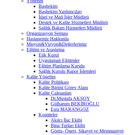
Yönetim
Başhekim
Başhekim Yardımcıları
İdari ve Mali İşler Müdürü
Destek ve Kalite Hizmetleri Müdürü
Sağlık Bakım Hizmetleri Müdürü
Organizasyon Şeması
Hastanemiz Hakkında
Misyon&Vizyon&Değerlerimiz
Eğitim ve Araştırma
Etik Kurul
Uygulamalı Eğitimler
Eğitim Planlama Kurulu
Sağlık Kurulu Rapor İşlemleri
Kalite Yönetim
Kalite Politikası
Kalite Birimi Görev Alanı
Kalite Çalışanları
Dr.Mustafa AKSOY
Gülhanım BEKİROĞLU
Esra MARANGOZ
Komiteler
Akılcı İlaç Ekibi
Bina Turları Ekibi
Görüş- Öneri, Şikayet ve Memnuniyet