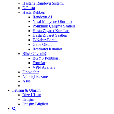
Hastane Randevu Sistemi
E-Posta
Hasta Rehberi
Randevu Al
Nasıl Muayene Olurum?
Poliklinik Çalışma Saatleri
Hasta Ziyaret Kuralları
Hasta Ziyaret Saatleri
E-Nabız Portalı
Gebe Okulu
Refakatçı Kuraları
Bilgi Güvenliği
BGYS Politikası
Formlar
VPN Ayarları
Dr.e-nabız
Nöbetçi Eczane
Asos
İletişim & Ulaşım
Bize Ulaşın
İletişim
İletişim Bilgileri