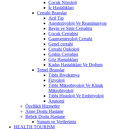
Çocuk Nöroloji
İç Hastalıkları
Cerrahi Branşlar
Acil Tıp
Anesteziyoloji Ve Reanimasyon
Beyin ve Sinir Cerrahisi
Çocuk Cerrahisi
Gastroenteroloji Cerrahi
Genel cerrahi
Cerrahi Onkoloji
Göğüs Cerrahisi
Göz Hastalıkları
Kadın Hastalıkları Ve Doğum
Temel Branşlar
Tıbbi Biyokimya
Fizyoloji
Tıbbi Mikrobiyoloji Ve Klinik
Mikrobiyoloji
Tıbbi Histoloji Ve Embriyoloji
Anatomi
Özellikli Hizmetler
Anne Dostu Hastane
Bebek Dostu Hastane
Sunum ve Verilerimiz
HEALTH TOURISM