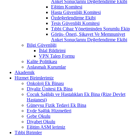
Anket Sonuçlarını Değerlendirme Ekibi
Eğitim Komitesi
Hasta Güvenliği Komitesi
Özdeğerlendirme Ekibi
Tesis Güvenliği Komitesi
Tıbbi Cihaz Yönetiminden Sorumlu Ekip
Görüş- Öneri, Şikayet Ve Memnuniyet
Anket Sonuçlarını Değerlendirme Ekibi
Bilgi Güvenliği
İhlal Bildirimi
VPN Talep Formu
Kalite Politikası
Anlaşmalı Kurumlar
Akademik
Hizmet Birimlerimiz
Onkoloji Ek Binası
Diyaliz Ünitesi Ek Bina
Çocuk Sağlığı ve Hastalıkları Ek Bina (Rize Devlet
Hastanesi)
Güneysu Fizik Tedavi Ek Bina
Evde Sağlık Hizmetleri
Gebe Okulu
Diyabet Okulu
Eğitim ASM lerimiz
Tıbbi Birimler