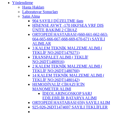
Yönlendirme
Hasta Hakları
Laboratuvar Sonuçları
Satın Alma
904 SAYILI DÜZELTME ilanı
HİSENSE AVWT -170 HKFSEA VRF DIŞ
ÜNİTE BAKIMI 2 CİHAZ
ORTOPEDİ HASTABAŞI (660-661-662-663-
664-665-666-667-668-669-670-671) SAYILI
ALIMLAR
3 KALEM TEKNİK MALZEME ALIMI (
TEKLİF NO:26DT1479271)
TRANSPALET ALIMI ( TEKLİF
NO:26DT1480916)
2 KALEM TEKNİK MALZEME ALIMI (
TEKLİF NO:26DT1480760)
14 KALEM TEKNİK MALZEME ALIMI (
TEKLİF NO:26DT1480142)
HEMODİYALİZ CİHAZI İÇİN
MANOMETER ALIMI
İDEOLARINGOSKOP ŞARJ
EDİLEBİLİR BATARYA ALIMI
ORTOPEDİ HASTABAŞI 659) SAYILI ALIM
925-926-26DT1474697 SAYILI TEKLİFLER