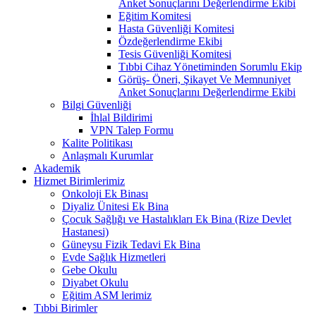
Anket Sonuçlarını Değerlendirme Ekibi
Eğitim Komitesi
Hasta Güvenliği Komitesi
Özdeğerlendirme Ekibi
Tesis Güvenliği Komitesi
Tıbbi Cihaz Yönetiminden Sorumlu Ekip
Görüş- Öneri, Şikayet Ve Memnuniyet
Anket Sonuçlarını Değerlendirme Ekibi
Bilgi Güvenliği
İhlal Bildirimi
VPN Talep Formu
Kalite Politikası
Anlaşmalı Kurumlar
Akademik
Hizmet Birimlerimiz
Onkoloji Ek Binası
Diyaliz Ünitesi Ek Bina
Çocuk Sağlığı ve Hastalıkları Ek Bina (Rize Devlet
Hastanesi)
Güneysu Fizik Tedavi Ek Bina
Evde Sağlık Hizmetleri
Gebe Okulu
Diyabet Okulu
Eğitim ASM lerimiz
Tıbbi Birimler