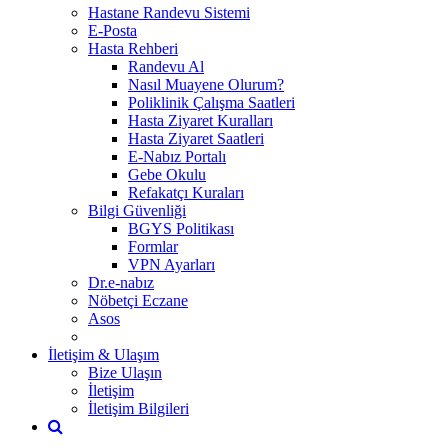
Hastane Randevu Sistemi
E-Posta
Hasta Rehberi
Randevu Al
Nasıl Muayene Olurum?
Poliklinik Çalışma Saatleri
Hasta Ziyaret Kuralları
Hasta Ziyaret Saatleri
E-Nabız Portalı
Gebe Okulu
Refakatçı Kuraları
Bilgi Güvenliği
BGYS Politikası
Formlar
VPN Ayarları
Dr.e-nabız
Nöbetçi Eczane
Asos
İletişim & Ulaşım
Bize Ulaşın
İletişim
İletişim Bilgileri