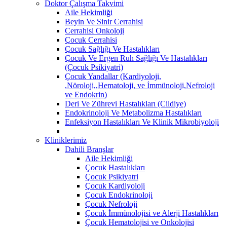
Doktor Çalışma Takvimi
Aile Hekimliği
Beyin Ve Sinir Cerrahisi
Cerrahisi Onkoloji
Çocuk Cerrahisi
Çocuk Sağlığı Ve Hastalıkları
Çocuk Ve Ergen Ruh Sağlığı Ve Hastalıkları
(Çocuk Psikiyatri)
Çocuk Yandallar (Kardiyoloji,
,Nöroloji,,Hematoloji, ve İmmünoloji,Nefroloji
ve Endokrin)
Deri Ve Zührevi Hastalıkları (Cildiye)
Endokrinoloji Ve Metabolizma Hastalıkları
Enfeksiyon Hastalıkları Ve Klinik Mikrobiyoloji
Kliniklerimiz
Dahili Branşlar
Aile Hekimliği
Çocuk Hastalıkları
Çocuk Psikiyatri
Çocuk Kardiyoloji
Çocuk Endokrinoloji
Çocuk Nefroloji
Çocuk İmmünolojisi ve Alerji Hastalıkları
Çocuk Hematolojisi ve Onkolojisi