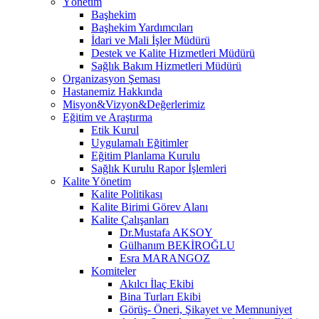
Yönetim
Başhekim
Başhekim Yardımcıları
İdari ve Mali İşler Müdürü
Destek ve Kalite Hizmetleri Müdürü
Sağlık Bakım Hizmetleri Müdürü
Organizasyon Şeması
Hastanemiz Hakkında
Misyon&Vizyon&Değerlerimiz
Eğitim ve Araştırma
Etik Kurul
Uygulamalı Eğitimler
Eğitim Planlama Kurulu
Sağlık Kurulu Rapor İşlemleri
Kalite Yönetim
Kalite Politikası
Kalite Birimi Görev Alanı
Kalite Çalışanları
Dr.Mustafa AKSOY
Gülhanım BEKİROĞLU
Esra MARANGOZ
Komiteler
Akılcı İlaç Ekibi
Bina Turları Ekibi
Görüş- Öneri, Şikayet ve Memnuniyet