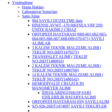
Yönlendirme
Hasta Hakları
Laboratuvar Sonuçları
Satın Alma
904 SAYILI DÜZELTME ilanı
HİSENSE AVWT -170 HKFSEA VRF DIŞ
ÜNİTE BAKIMI 2 CİHAZ
ORTOPEDİ HASTABAŞI (660-661-662-663-
664-665-666-667-668-669-670-671) SAYILI
ALIMLAR
3 KALEM TEKNİK MALZEME ALIMI (
TEKLİF NO:26DT1479271)
TRANSPALET ALIMI ( TEKLİF
NO:26DT1480916)
2 KALEM TEKNİK MALZEME ALIMI (
TEKLİF NO:26DT1480760)
14 KALEM TEKNİK MALZEME ALIMI (
TEKLİF NO:26DT1480142)
HEMODİYALİZ CİHAZI İÇİN
MANOMETER ALIMI
İDEOLARINGOSKOP ŞARJ
EDİLEBİLİR BATARYA ALIMI
ORTOPEDİ HASTABAŞI 659) SAYILI ALIM
925-926-26DT1474697 SAYILI TEKLİFLER