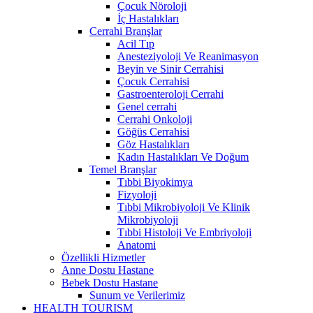
Çocuk Nöroloji
İç Hastalıkları
Cerrahi Branşlar
Acil Tıp
Anesteziyoloji Ve Reanimasyon
Beyin ve Sinir Cerrahisi
Çocuk Cerrahisi
Gastroenteroloji Cerrahi
Genel cerrahi
Cerrahi Onkoloji
Göğüs Cerrahisi
Göz Hastalıkları
Kadın Hastalıkları Ve Doğum
Temel Branşlar
Tıbbi Biyokimya
Fizyoloji
Tıbbi Mikrobiyoloji Ve Klinik
Mikrobiyoloji
Tıbbi Histoloji Ve Embriyoloji
Anatomi
Özellikli Hizmetler
Anne Dostu Hastane
Bebek Dostu Hastane
Sunum ve Verilerimiz
HEALTH TOURISM