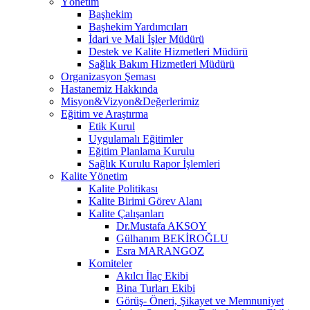
Yönetim
Başhekim
Başhekim Yardımcıları
İdari ve Mali İşler Müdürü
Destek ve Kalite Hizmetleri Müdürü
Sağlık Bakım Hizmetleri Müdürü
Organizasyon Şeması
Hastanemiz Hakkında
Misyon&Vizyon&Değerlerimiz
Eğitim ve Araştırma
Etik Kurul
Uygulamalı Eğitimler
Eğitim Planlama Kurulu
Sağlık Kurulu Rapor İşlemleri
Kalite Yönetim
Kalite Politikası
Kalite Birimi Görev Alanı
Kalite Çalışanları
Dr.Mustafa AKSOY
Gülhanım BEKİROĞLU
Esra MARANGOZ
Komiteler
Akılcı İlaç Ekibi
Bina Turları Ekibi
Görüş- Öneri, Şikayet ve Memnuniyet