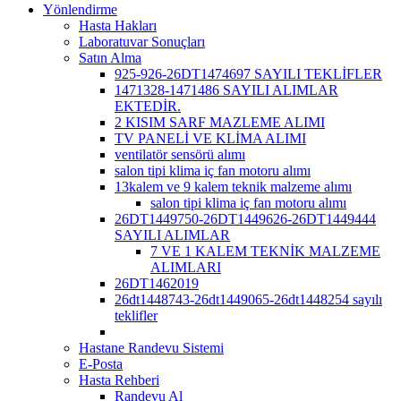
Yönlendirme
Hasta Hakları
Laboratuvar Sonuçları
Satın Alma
925-926-26DT1474697 SAYILI TEKLİFLER
1471328-1471486 SAYILI ALIMLAR
EKTEDİR.
2 KISIM SARF MAZLEME ALIMI
TV PANELİ VE KLİMA ALIMI
ventilatör sensörü alımı
salon tipi klima iç fan motoru alımı
13kalem ve 9 kalem teknik malzeme alımı
salon tipi klima iç fan motoru alımı
26DT1449750-26DT1449626-26DT1449444
SAYILI ALIMLAR
7 VE 1 KALEM TEKNİK MALZEME
ALIMLARI
26DT1462019
26dt1448743-26dt1449065-26dt1448254 sayılı
teklifler
Hastane Randevu Sistemi
E-Posta
Hasta Rehberi
Randevu Al