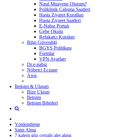
Nasıl Muayene Olurum?
Poliklinik Çalışma Saatleri
Hasta Ziyaret Kuralları
Hasta Ziyaret Saatleri
E-Nabız Portalı
Gebe Okulu
Refakatçı Kuraları
Bilgi Güvenliği
BGYS Politikası
Formlar
VPN Ayarları
Dr.e-nabız
Nöbetçi Eczane
Asos
İletişim & Ulaşım
Bize Ulaşın
İletişim
İletişim Bilgileri
Yönlendirme
Satın Alma
7 kalem göz cerrahi alet alımı