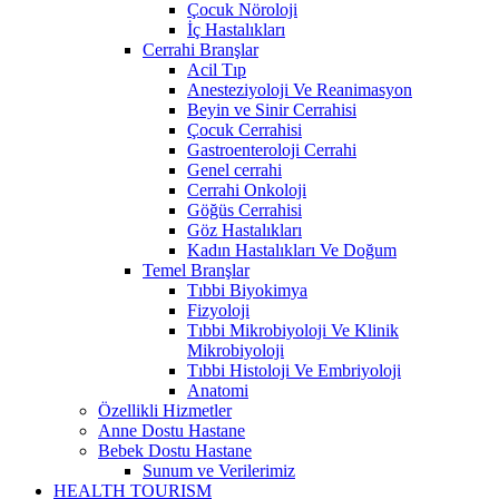
Çocuk Nöroloji
İç Hastalıkları
Cerrahi Branşlar
Acil Tıp
Anesteziyoloji Ve Reanimasyon
Beyin ve Sinir Cerrahisi
Çocuk Cerrahisi
Gastroenteroloji Cerrahi
Genel cerrahi
Cerrahi Onkoloji
Göğüs Cerrahisi
Göz Hastalıkları
Kadın Hastalıkları Ve Doğum
Temel Branşlar
Tıbbi Biyokimya
Fizyoloji
Tıbbi Mikrobiyoloji Ve Klinik
Mikrobiyoloji
Tıbbi Histoloji Ve Embriyoloji
Anatomi
Özellikli Hizmetler
Anne Dostu Hastane
Bebek Dostu Hastane
Sunum ve Verilerimiz
HEALTH TOURISM