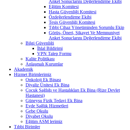
Anket Sonuçlarını Değerlendirme Ekibi
Eğitim Komitesi
Hasta Güvenliği Komitesi
Özdeğerlendirme Ekibi
Tesis Güvenliği Komitesi
Tıbbi Cihaz Yönetiminden Sorumlu Ekip
Görüş- Öneri, Şikayet Ve Memnuniyet
Anket Sonuçlarını Değerlendirme Ekibi
Bilgi Güvenliği
İhlal Bildirimi
VPN Talep Formu
Kalite Politikası
Anlaşmalı Kurumlar
Akademik
Hizmet Birimlerimiz
Onkoloji Ek Binası
Diyaliz Ünitesi Ek Bina
Çocuk Sağlığı ve Hastalıkları Ek Bina (Rize Devlet
Hastanesi)
Güneysu Fizik Tedavi Ek Bina
Evde Sağlık Hizmetleri
Gebe Okulu
Diyabet Okulu
Eğitim ASM lerimiz
Tıbbi Birimler