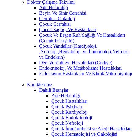
Doktor Çalışma Takvimi
Aile Hekimliği
Beyin Ve Sinir Cerrahisi
Cerrahisi Onkoloji
Çocuk Cerrahisi
Çocuk Sağlığı Ve Hastalıkları
Çocuk Ve Ergen Ruh Sağlığı Ve Hastalıkları
(Çocuk Psikiyatri)
Çocuk Yandallar (Kardiyoloji,
,Nöroloji,,Hematoloji, ve İmmünoloji,Nefroloji
ve Endokrin)
Deri Ve Zührevi Hastalıkları (Cildiye)
Endokrinoloji Ve Metabolizma Hastalıkları
Enfeksiyon Hastalıkları Ve Klinik Mikrobiyoloji
Kliniklerimiz
Dahili Branşlar
Aile Hekimliği
Çocuk Hastalıkları
Çocuk Psikiyatri
Çocuk Kardiyoloji
Çocuk Endokrinoloji
Çocuk Nefroloji
Çocuk İmmünolojisi ve Alerji Hastalıkları
Çocuk Hematolojisi ve Onkolojisi