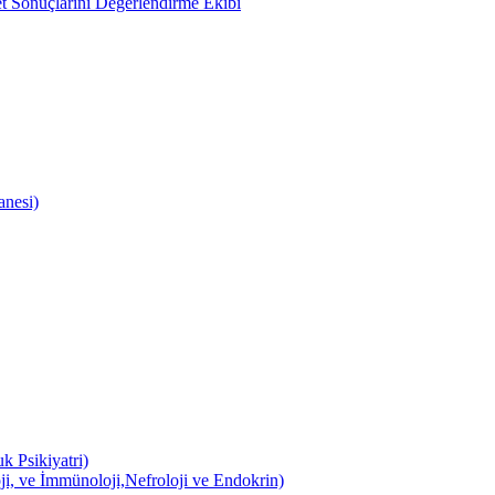
 Sonuçlarını Değerlendirme Ekibi
anesi)
k Psikiyatri)
ji, ve İmmünoloji,Nefroloji ve Endokrin)