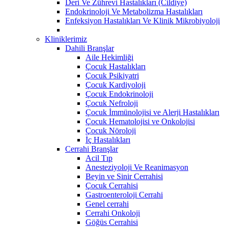
Deri Ve Zührevi Hastalıkları (Cildiye)
Endokrinoloji Ve Metabolizma Hastalıkları
Enfeksiyon Hastalıkları Ve Klinik Mikrobiyoloji
Kliniklerimiz
Dahili Branşlar
Aile Hekimliği
Çocuk Hastalıkları
Çocuk Psikiyatri
Çocuk Kardiyoloji
Çocuk Endokrinoloji
Çocuk Nefroloji
Çocuk İmmünolojisi ve Alerji Hastalıkları
Çocuk Hematolojisi ve Onkolojisi
Çocuk Nöroloji
İç Hastalıkları
Cerrahi Branşlar
Acil Tıp
Anesteziyoloji Ve Reanimasyon
Beyin ve Sinir Cerrahisi
Çocuk Cerrahisi
Gastroenteroloji Cerrahi
Genel cerrahi
Cerrahi Onkoloji
Göğüs Cerrahisi