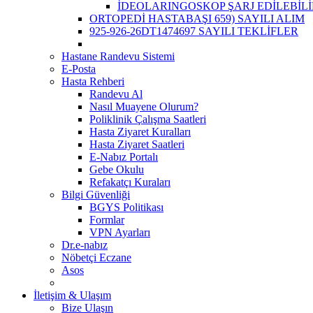
İDEOLARINGOSKOP ŞARJ EDİLEBİLİ
ORTOPEDİ HASTABAŞI 659) SAYILI ALIM
925-926-26DT1474697 SAYILI TEKLİFLER
Hastane Randevu Sistemi
E-Posta
Hasta Rehberi
Randevu Al
Nasıl Muayene Olurum?
Poliklinik Çalışma Saatleri
Hasta Ziyaret Kuralları
Hasta Ziyaret Saatleri
E-Nabız Portalı
Gebe Okulu
Refakatçı Kuraları
Bilgi Güvenliği
BGYS Politikası
Formlar
VPN Ayarları
Dr.e-nabız
Nöbetçi Eczane
Asos
İletişim & Ulaşım
Bize Ulaşın