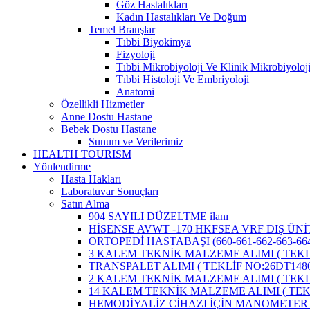
Göz Hastalıkları
Kadın Hastalıkları Ve Doğum
Temel Branşlar
Tıbbi Biyokimya
Fizyoloji
Tıbbi Mikrobiyoloji Ve Klinik Mikrobiyoloj
Tıbbi Histoloji Ve Embriyoloji
Anatomi
Özellikli Hizmetler
Anne Dostu Hastane
Bebek Dostu Hastane
Sunum ve Verilerimiz
HEALTH TOURISM
Yönlendirme
Hasta Hakları
Laboratuvar Sonuçları
Satın Alma
904 SAYILI DÜZELTME ilanı
HİSENSE AVWT -170 HKFSEA VRF DIŞ ÜNİ
ORTOPEDİ HASTABAŞI (660-661-662-663-664
3 KALEM TEKNİK MALZEME ALIMI ( TEKLİ
TRANSPALET ALIMI ( TEKLİF NO:26DT1480
2 KALEM TEKNİK MALZEME ALIMI ( TEKLİ
14 KALEM TEKNİK MALZEME ALIMI ( TEKL
HEMODİYALİZ CİHAZI İÇİN MANOMETER 