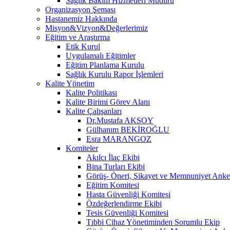
Sağlık Bakım Hizmetleri Müdürü
Organizasyon Şeması
Hastanemiz Hakkında
Misyon&Vizyon&Değerlerimiz
Eğitim ve Araştırma
Etik Kurul
Uygulamalı Eğitimler
Eğitim Planlama Kurulu
Sağlık Kurulu Rapor İşlemleri
Kalite Yönetim
Kalite Politikası
Kalite Birimi Görev Alanı
Kalite Çalışanları
Dr.Mustafa AKSOY
Gülhanım BEKİROĞLU
Esra MARANGOZ
Komiteler
Akılcı İlaç Ekibi
Bina Turları Ekibi
Görüş- Öneri, Şikayet ve Memnuniyet Anket
Eğitim Komitesi
Hasta Güvenliği Komitesi
Özdeğerlendirme Ekibi
Tesis Güvenliği Komitesi
Tıbbi Cihaz Yönetiminden Sorumlu Ekip