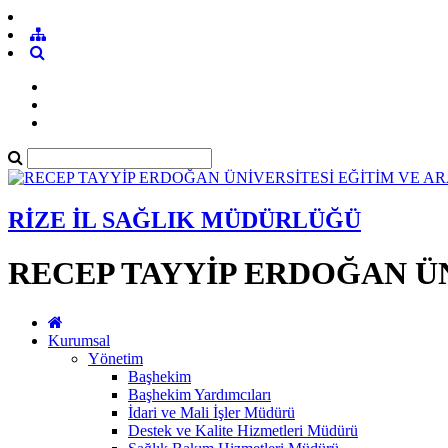
RİZE İL SAĞLIK MÜDÜRLÜĞÜ
RECEP TAYYİP ERDOĞAN ÜN
Kurumsal
Yönetim
Başhekim
Başhekim Yardımcıları
İdari ve Mali İşler Müdürü
Destek ve Kalite Hizmetleri Müdürü