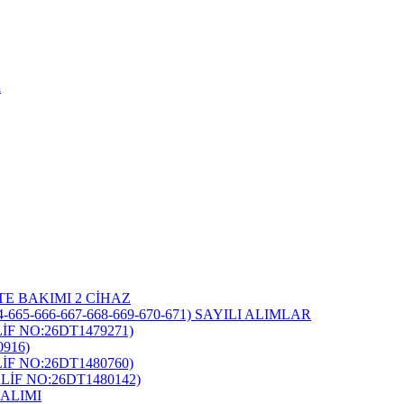
i
TE BAKIMI 2 CİHAZ
-665-666-667-668-669-670-671) SAYILI ALIMLAR
F NO:26DT1479271)
916)
F NO:26DT1480760)
İF NO:26DT1480142)
ALIMI