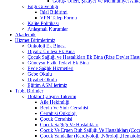
Görüş- Öneri, Şikayet Ve Memnuniyet Anket
Bilgi Güvenliği
İhlal Bildirimi
VPN Talep Formu
Kalite Politikası
Anlaşmalı Kurumlar
Akademik
Hizmet Birimlerimiz
Onkoloji Ek Binası
Diyaliz Ünitesi Ek Bina
Çocuk Sağlığı ve Hastalıkları Ek Bina (Rize Devlet Hast
Güneysu Fizik Tedavi Ek Bina
Evde Sağlık Hizmetleri
Gebe Okulu
Diyabet Okulu
Eğitim ASM lerimiz
Tıbbi Birimler
Doktor Çalışma Takvimi
Aile Hekimliği
Beyin Ve Sinir Cerrahisi
Cerrahisi Onkoloji
Çocuk Cerrahisi
Çocuk Sağlığı Ve Hastalıkları
Çocuk Ve Ergen Ruh Sağlığı Ve Hastalıkları (Çocu
Çocuk Yandallar (Kardiyoloji, ,Nöroloji,,Hematolo