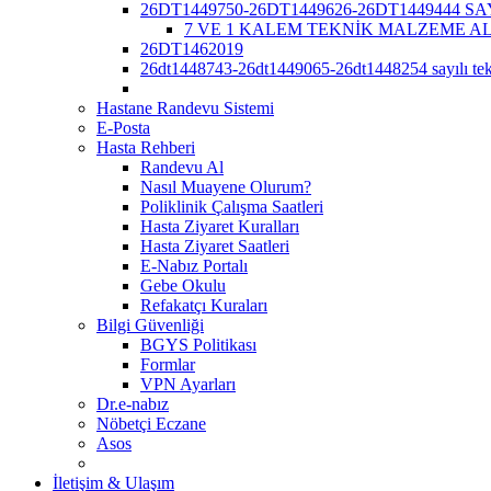
26DT1449750-26DT1449626-26DT1449444 S
7 VE 1 KALEM TEKNİK MALZEME A
26DT1462019
26dt1448743-26dt1449065-26dt1448254 sayılı tekl
Hastane Randevu Sistemi
E-Posta
Hasta Rehberi
Randevu Al
Nasıl Muayene Olurum?
Poliklinik Çalışma Saatleri
Hasta Ziyaret Kuralları
Hasta Ziyaret Saatleri
E-Nabız Portalı
Gebe Okulu
Refakatçı Kuraları
Bilgi Güvenliği
BGYS Politikası
Formlar
VPN Ayarları
Dr.e-nabız
Nöbetçi Eczane
Asos
İletişim & Ulaşım