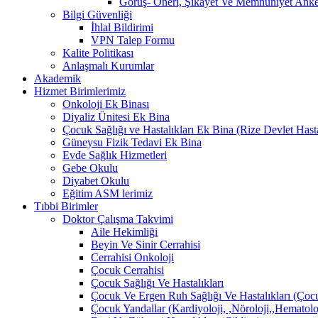
Görüş- Öneri, Şikayet Ve Memnuniyet Anket
Bilgi Güvenliği
İhlal Bildirimi
VPN Talep Formu
Kalite Politikası
Anlaşmalı Kurumlar
Akademik
Hizmet Birimlerimiz
Onkoloji Ek Binası
Diyaliz Ünitesi Ek Bina
Çocuk Sağlığı ve Hastalıkları Ek Bina (Rize Devlet Hast
Güneysu Fizik Tedavi Ek Bina
Evde Sağlık Hizmetleri
Gebe Okulu
Diyabet Okulu
Eğitim ASM lerimiz
Tıbbi Birimler
Doktor Çalışma Takvimi
Aile Hekimliği
Beyin Ve Sinir Cerrahisi
Cerrahisi Onkoloji
Çocuk Cerrahisi
Çocuk Sağlığı Ve Hastalıkları
Çocuk Ve Ergen Ruh Sağlığı Ve Hastalıkları (Çocu
Çocuk Yandallar (Kardiyoloji, ,Nöroloji,,Hematolo