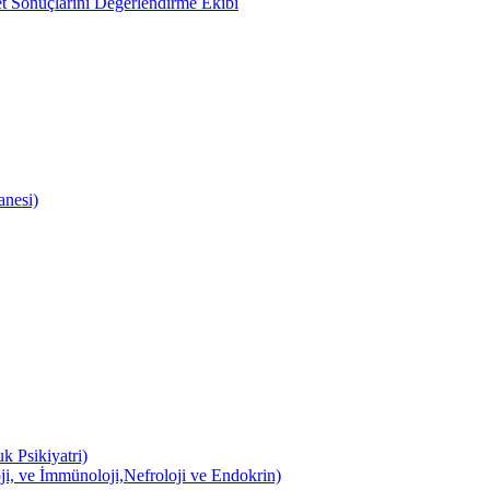
 Sonuçlarını Değerlendirme Ekibi
anesi)
k Psikiyatri)
ji, ve İmmünoloji,Nefroloji ve Endokrin)