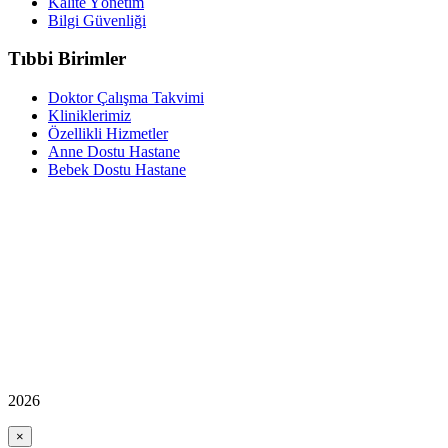
Kalite Yönetim
Bilgi Güvenliği
Tıbbi Birimler
Doktor Çalışma Takvimi
Kliniklerimiz
Özellikli Hizmetler
Anne Dostu Hastane
Bebek Dostu Hastane
2026
×