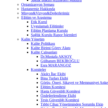
Sağlık Bakım Hizmetleri Müdürü
Organizasyon Şeması
Hastanemiz Hakkında
Misyon&Vizyon&Değerlerimiz
Eğitim ve Araştırma
Etik Kurul
Uygulamalı Eğitimler
Eğitim Planlama Kurulu
Sağlık Kurulu Rapor İşlemleri
Kalite Yönetim
Kalite Politikası
Kalite Birimi Görev Alanı
Kalite Çalışanları
Dr.Mustafa AKSOY
Gülhanım BEKİROĞLU
Esra MARANGOZ
Komiteler
Akılcı İlaç Ekibi
Bina Turları Ekibi
Görüş- Öneri, Şikayet ve Memnuniyet Anket
Eğitim Komitesi
Hasta Güvenliği Komitesi
Özdeğerlendirme Ekibi
Tesis Güvenliği Komitesi
Tıbbi Cihaz Yönetiminden Sorumlu Ekip