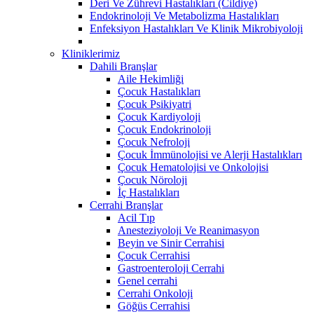
Deri Ve Zührevi Hastalıkları (Cildiye)
Endokrinoloji Ve Metabolizma Hastalıkları
Enfeksiyon Hastalıkları Ve Klinik Mikrobiyoloji
Kliniklerimiz
Dahili Branşlar
Aile Hekimliği
Çocuk Hastalıkları
Çocuk Psikiyatri
Çocuk Kardiyoloji
Çocuk Endokrinoloji
Çocuk Nefroloji
Çocuk İmmünolojisi ve Alerji Hastalıkları
Çocuk Hematolojisi ve Onkolojisi
Çocuk Nöroloji
İç Hastalıkları
Cerrahi Branşlar
Acil Tıp
Anesteziyoloji Ve Reanimasyon
Beyin ve Sinir Cerrahisi
Çocuk Cerrahisi
Gastroenteroloji Cerrahi
Genel cerrahi
Cerrahi Onkoloji
Göğüs Cerrahisi