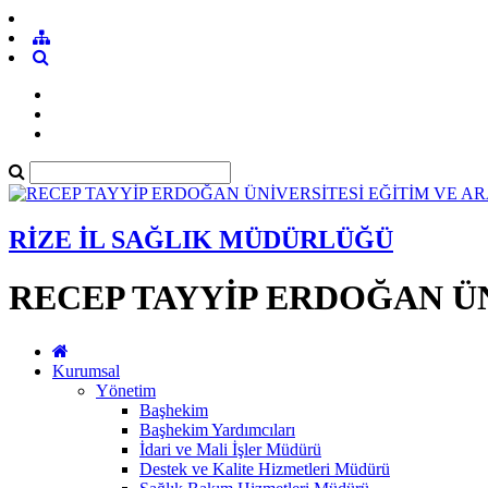
RİZE İL SAĞLIK MÜDÜRLÜĞÜ
RECEP TAYYİP ERDOĞAN ÜN
Kurumsal
Yönetim
Başhekim
Başhekim Yardımcıları
İdari ve Mali İşler Müdürü
Destek ve Kalite Hizmetleri Müdürü