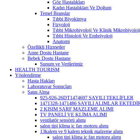
Göz Hastalıkları
Kadın Hastalıkları Ve Doğum
Temel Branşlar
Tıbbi Biyokimya
Fizyoloji
Tıbbi Mikrobiyoloji Ve Klinik Mikrobiyoloj
Tıbbi Histoloji Ve Embriyoloji
Anatomi
Özellikli Hizmetler
Anne Dostu Hastane
Bebek Dostu Hastane
Sunum ve Verilerimiz
HEALTH TOURISM
Yönlendirme
Hasta Hakları
Laboratuvar Sonuçları
Satın Alma
925-926-26DT1474697 SAYILI TEKLİFLER
1471328-1471486 SAYILI ALIMLAR EKTEDİR
2 KISIM SARF MAZLEME ALIMI
TV PANELİ VE KLİMA ALIMI
ventilatör sensörü alımı
salon tipi klima iç fan motoru alımı
13kalem ve 9 kalem teknik malzeme alımı
salon tipi klima iç fan motoru alımı