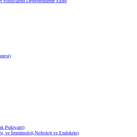
 Sonuçlarını Değerlendirme Ekibi
anesi)
k Psikiyatri)
ji, ve İmmünoloji,Nefroloji ve Endokrin)