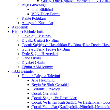
Görüş- Öneri, Şikayet Ve Memnuniyet Anket
Bilgi Güvenliği
İhlal Bildirimi
VPN Talep Formu
Kalite Politikası
Anlaşmalı Kurumlar
Akademik
Hizmet Birimlerimiz
Onkoloji Ek Binası
Diyaliz Ünitesi Ek Bina
Çocuk Sağlığı ve Hastalıkları Ek Bina (Rize Devlet Hast
Güneysu Fizik Tedavi Ek Bina
Evde Sağlık Hizmetleri
Gebe Okulu
Diyabet Okulu
Eğitim ASM lerimiz
Tıbbi Birimler
Doktor Çalışma Takvimi
Aile Hekimliği
Beyin Ve Sinir Cerrahisi
Cerrahisi Onkoloji
Çocuk Cerrahisi
Çocuk Sağlığı Ve Hastalıkları
Çocuk Ve Ergen Ruh Sağlığı Ve Hastalıkları (Çocu
Çocuk Yandallar (Kardiyoloji, ,Nöroloji,,Hematolo