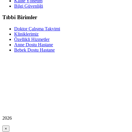
Kalite Yönetim
Bilgi Güvenliği
Tıbbi Birimler
Doktor Çalışma Takvimi
Kliniklerimiz
Özellikli Hizmetler
Anne Dostu Hastane
Bebek Dostu Hastane
2026
×