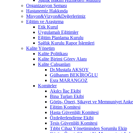
Sağlık Bakım Hizmetleri Müdürü
Organizasyon Şeması
Hastanemiz Hakkında
Misyon&Vizyon&Değerlerimiz
Eğitim ve Araştırma
Etik Kurul
Uygulamalı Eğitimler
Eğitim Planlama Kurulu
Sağlık Kurulu Rapor İşlemleri
Kalite Yönetim
Kalite Politikası
Kalite Birimi Görev Alanı
Kalite Çalışanları
Dr.Mustafa AKSOY
Gülhanım BEKİROĞLU
Esra MARANGOZ
Komiteler
Akılcı İlaç Ekibi
Bina Turları Ekibi
Görüş- Öneri, Şikayet ve Memnuniyet Anket
Eğitim Komitesi
Hasta Güvenliği Komitesi
Özdeğerlendirme Ekibi
Tesis Güvenliği Komitesi
Tıbbi Cihaz Yönetiminden Sorumlu Ekip