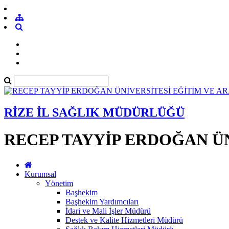
RİZE İL SAĞLIK MÜDÜRLÜĞÜ
RECEP TAYYİP ERDOĞAN ÜN
Kurumsal
Yönetim
Başhekim
Başhekim Yardımcıları
İdari ve Mali İşler Müdürü
Destek ve Kalite Hizmetleri Müdürü