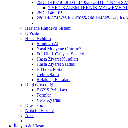
26DT1449750-26DT1449626-26DT1449444 S
7 VE 1 KALEM TEKNİK MALZEME A
26DT1462019
26dt1448743-26dt1449065-26dt1448254 sayılı tekl
Hastane Randevu Sistemi
E-Posta
Hasta Rehberi
Randevu Al
Nasıl Muayene Olurum?
Poliklinik Çalışma Saatleri
Hasta Ziyaret Kuralları
Hasta Ziyaret Saatleri
E-Nabız Portalı
Gebe Okulu
Refakatçı Kuraları
Bilgi Güvenliği
BGYS Politikası
Formlar
VPN Ayarları
Dr.e-nabız
Nöbetçi Eczane
Asos
İletişim & Ulaşım