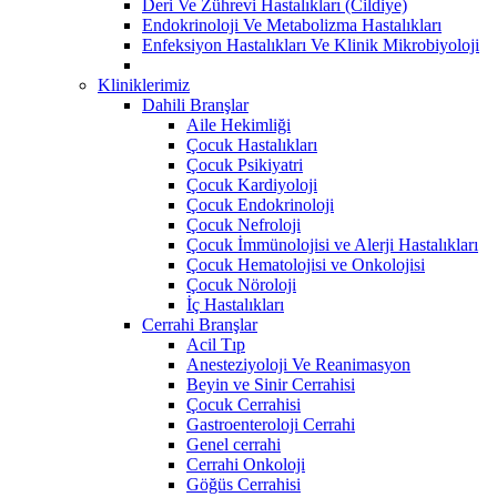
Deri Ve Zührevi Hastalıkları (Cildiye)
Endokrinoloji Ve Metabolizma Hastalıkları
Enfeksiyon Hastalıkları Ve Klinik Mikrobiyoloji
Kliniklerimiz
Dahili Branşlar
Aile Hekimliği
Çocuk Hastalıkları
Çocuk Psikiyatri
Çocuk Kardiyoloji
Çocuk Endokrinoloji
Çocuk Nefroloji
Çocuk İmmünolojisi ve Alerji Hastalıkları
Çocuk Hematolojisi ve Onkolojisi
Çocuk Nöroloji
İç Hastalıkları
Cerrahi Branşlar
Acil Tıp
Anesteziyoloji Ve Reanimasyon
Beyin ve Sinir Cerrahisi
Çocuk Cerrahisi
Gastroenteroloji Cerrahi
Genel cerrahi
Cerrahi Onkoloji
Göğüs Cerrahisi