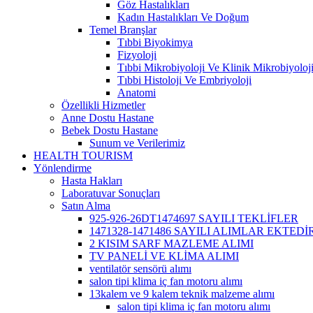
Göz Hastalıkları
Kadın Hastalıkları Ve Doğum
Temel Branşlar
Tıbbi Biyokimya
Fizyoloji
Tıbbi Mikrobiyoloji Ve Klinik Mikrobiyoloj
Tıbbi Histoloji Ve Embriyoloji
Anatomi
Özellikli Hizmetler
Anne Dostu Hastane
Bebek Dostu Hastane
Sunum ve Verilerimiz
HEALTH TOURISM
Yönlendirme
Hasta Hakları
Laboratuvar Sonuçları
Satın Alma
925-926-26DT1474697 SAYILI TEKLİFLER
1471328-1471486 SAYILI ALIMLAR EKTEDİR
2 KISIM SARF MAZLEME ALIMI
TV PANELİ VE KLİMA ALIMI
ventilatör sensörü alımı
salon tipi klima iç fan motoru alımı
13kalem ve 9 kalem teknik malzeme alımı
salon tipi klima iç fan motoru alımı