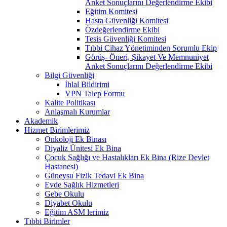
Anket Sonuçlarını Değerlendirme Ekibi
Eğitim Komitesi
Hasta Güvenliği Komitesi
Özdeğerlendirme Ekibi
Tesis Güvenliği Komitesi
Tıbbi Cihaz Yönetiminden Sorumlu Ekip
Görüş- Öneri, Şikayet Ve Memnuniyet
Anket Sonuçlarını Değerlendirme Ekibi
Bilgi Güvenliği
İhlal Bildirimi
VPN Talep Formu
Kalite Politikası
Anlaşmalı Kurumlar
Akademik
Hizmet Birimlerimiz
Onkoloji Ek Binası
Diyaliz Ünitesi Ek Bina
Çocuk Sağlığı ve Hastalıkları Ek Bina (Rize Devlet
Hastanesi)
Güneysu Fizik Tedavi Ek Bina
Evde Sağlık Hizmetleri
Gebe Okulu
Diyabet Okulu
Eğitim ASM lerimiz
Tıbbi Birimler