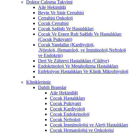
Doktor Çalışma Takvimi
Aile Hekimliği
Beyin Ve Sinir Cerrahisi
Cerrahisi Onkoloji
Çocuk Cerrahisi
Çocuk Sağlığı Ve Hastalıkları
Çocuk Ve Ergen Ruh Sağlığı Ve Hastalıkları
(Çocuk Psikiyatri)
Çocuk Yandallar (Kardiyoloji,
,Nöroloji,,Hematoloji, ve İmmünoloji,Nefroloji
ve Endokrin)
Deri Ve Zührevi Hastalıkları (Cildiye)
Endokrinoloji Ve Metabolizma Hastalıkları
Enfeksiyon Hastalıkları Ve Klinik Mikrobiyoloji
Kliniklerimiz
Dahili Branşlar
Aile Hekimliği
Çocuk Hastalıkları
Çocuk Psikiyatri
Çocuk Kardiyoloji
Çocuk Endokrinoloji
Çocuk Nefroloji
Çocuk İmmünolojisi ve Alerji Hastalıkları
Çocuk Hematolojisi ve Onkolojisi