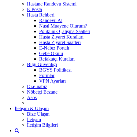
Hastane Randevu Sistemi
E-Posta
Hasta Rehberi
Randevu Al
Nasıl Muayene Olurum?
Poliklinik Çalışma Saatleri
Hasta Ziyaret Kuralları
Hasta Ziyaret Saatleri
E-Nabız Portalı
Gebe Okulu
Refakatçı Kuraları
Bilgi Güvenliği
BGYS Politikası
Formlar
VPN Ayarları
Dr.e-nabız
Nöbetçi Eczane
Asos
İletişim & Ulaşım
Bize Ulaşın
İletişim
İletişim Bilgileri