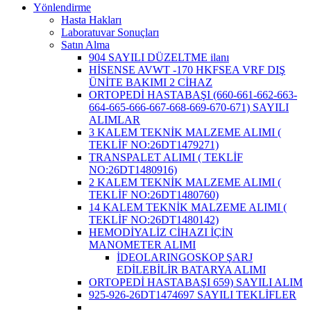
Yönlendirme
Hasta Hakları
Laboratuvar Sonuçları
Satın Alma
904 SAYILI DÜZELTME ilanı
HİSENSE AVWT -170 HKFSEA VRF DIŞ
ÜNİTE BAKIMI 2 CİHAZ
ORTOPEDİ HASTABAŞI (660-661-662-663-
664-665-666-667-668-669-670-671) SAYILI
ALIMLAR
3 KALEM TEKNİK MALZEME ALIMI (
TEKLİF NO:26DT1479271)
TRANSPALET ALIMI ( TEKLİF
NO:26DT1480916)
2 KALEM TEKNİK MALZEME ALIMI (
TEKLİF NO:26DT1480760)
14 KALEM TEKNİK MALZEME ALIMI (
TEKLİF NO:26DT1480142)
HEMODİYALİZ CİHAZI İÇİN
MANOMETER ALIMI
İDEOLARINGOSKOP ŞARJ
EDİLEBİLİR BATARYA ALIMI
ORTOPEDİ HASTABAŞI 659) SAYILI ALIM
925-926-26DT1474697 SAYILI TEKLİFLER