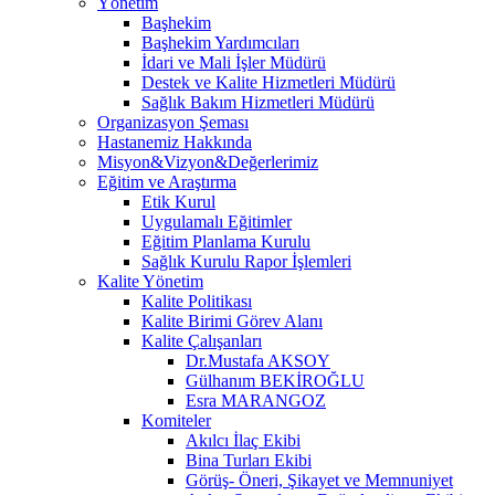
Yönetim
Başhekim
Başhekim Yardımcıları
İdari ve Mali İşler Müdürü
Destek ve Kalite Hizmetleri Müdürü
Sağlık Bakım Hizmetleri Müdürü
Organizasyon Şeması
Hastanemiz Hakkında
Misyon&Vizyon&Değerlerimiz
Eğitim ve Araştırma
Etik Kurul
Uygulamalı Eğitimler
Eğitim Planlama Kurulu
Sağlık Kurulu Rapor İşlemleri
Kalite Yönetim
Kalite Politikası
Kalite Birimi Görev Alanı
Kalite Çalışanları
Dr.Mustafa AKSOY
Gülhanım BEKİROĞLU
Esra MARANGOZ
Komiteler
Akılcı İlaç Ekibi
Bina Turları Ekibi
Görüş- Öneri, Şikayet ve Memnuniyet