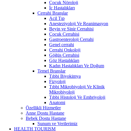
Çocuk Nöroloji
İç Hastalıkları
Cerrahi Branşlar
Acil Tıp
Anesteziyoloji Ve Reanimasyon
Beyin ve Sinir Cerrahisi
Çocuk Cerrahisi
Gastroenteroloji Cerrahi
Genel cerrahi
Cerrahi Onkoloji
Göğüs Cerrahisi
Göz Hastalıkları
Kadın Hastalıkları Ve Doğum
Temel Branşlar
Tıbbi Biyokimya
Fizyoloji
Tıbbi Mikrobiyoloji Ve Klinik
Mikrobiyoloji
Tıbbi Histoloji Ve Embriyoloji
Anatomi
Özellikli Hizmetler
Anne Dostu Hastane
Bebek Dostu Hastane
Sunum ve Verilerimiz
HEALTH TOURISM