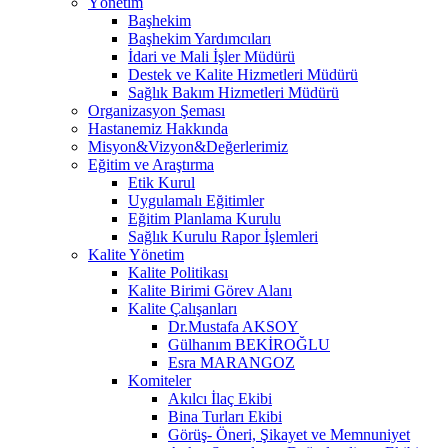
Yönetim
Başhekim
Başhekim Yardımcıları
İdari ve Mali İşler Müdürü
Destek ve Kalite Hizmetleri Müdürü
Sağlık Bakım Hizmetleri Müdürü
Organizasyon Şeması
Hastanemiz Hakkında
Misyon&Vizyon&Değerlerimiz
Eğitim ve Araştırma
Etik Kurul
Uygulamalı Eğitimler
Eğitim Planlama Kurulu
Sağlık Kurulu Rapor İşlemleri
Kalite Yönetim
Kalite Politikası
Kalite Birimi Görev Alanı
Kalite Çalışanları
Dr.Mustafa AKSOY
Gülhanım BEKİROĞLU
Esra MARANGOZ
Komiteler
Akılcı İlaç Ekibi
Bina Turları Ekibi
Görüş- Öneri, Şikayet ve Memnuniyet