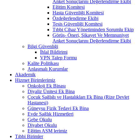
Anket Sonuçlarını Değerlendirme Ekibi
Eğitim Komitesi
Hasta Güvenliği Komitesi
Özdeğerlendirme Ekibi
Tesis Güvenliği Komitesi
Tıbbi Cihaz Yönetiminden Sorumlu Ekip
Görüş- Öneri, Şikayet Ve Memnuniyet
Anket Sonuçlarını Değerlendirme Ekibi
Bilgi Güvenliği
İhlal Bildirimi
VPN Talep Formu
Kalite Politikası
Anlaşmalı Kurumlar
Akademik
Hizmet Birimlerimiz
Onkoloji Ek Binası
Diyaliz Ünitesi Ek Bina
Çocuk Sağlığı ve Hastalıkları Ek Bina (Rize Devlet
Hastanesi)
Güneysu Fizik Tedavi Ek Bina
Evde Sağlık Hizmetleri
Gebe Okulu
Diyabet Okulu
Eğitim ASM lerimiz
Tıbbi Birimler