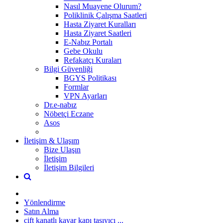
Nasıl Muayene Olurum?
Poliklinik Çalışma Saatleri
Hasta Ziyaret Kuralları
Hasta Ziyaret Saatleri
E-Nabız Portalı
Gebe Okulu
Refakatçı Kuraları
Bilgi Güvenliği
BGYS Politikası
Formlar
VPN Ayarları
Dr.e-nabız
Nöbetçi Eczane
Asos
İletişim & Ulaşım
Bize Ulaşın
İletişim
İletişim Bilgileri
Yönlendirme
Satın Alma
çift kanatlı kayar kapı taşıyıcı ...