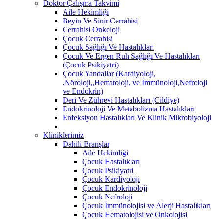
Doktor Çalışma Takvimi
Aile Hekimliği
Beyin Ve Sinir Cerrahisi
Cerrahisi Onkoloji
Çocuk Cerrahisi
Çocuk Sağlığı Ve Hastalıkları
Çocuk Ve Ergen Ruh Sağlığı Ve Hastalıkları
(Çocuk Psikiyatri)
Çocuk Yandallar (Kardiyoloji,
,Nöroloji,,Hematoloji, ve İmmünoloji,Nefroloji
ve Endokrin)
Deri Ve Zührevi Hastalıkları (Cildiye)
Endokrinoloji Ve Metabolizma Hastalıkları
Enfeksiyon Hastalıkları Ve Klinik Mikrobiyoloji
Kliniklerimiz
Dahili Branşlar
Aile Hekimliği
Çocuk Hastalıkları
Çocuk Psikiyatri
Çocuk Kardiyoloji
Çocuk Endokrinoloji
Çocuk Nefroloji
Çocuk İmmünolojisi ve Alerji Hastalıkları
Çocuk Hematolojisi ve Onkolojisi