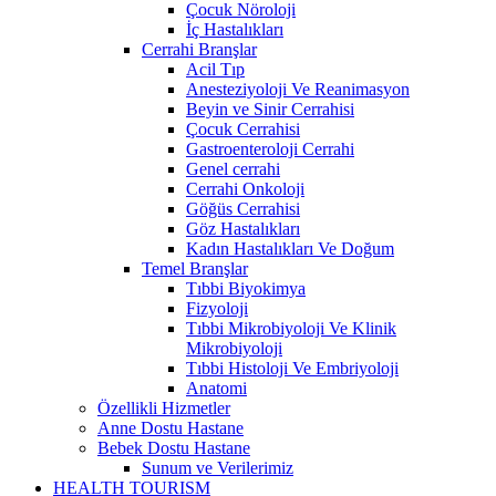
Çocuk Nöroloji
İç Hastalıkları
Cerrahi Branşlar
Acil Tıp
Anesteziyoloji Ve Reanimasyon
Beyin ve Sinir Cerrahisi
Çocuk Cerrahisi
Gastroenteroloji Cerrahi
Genel cerrahi
Cerrahi Onkoloji
Göğüs Cerrahisi
Göz Hastalıkları
Kadın Hastalıkları Ve Doğum
Temel Branşlar
Tıbbi Biyokimya
Fizyoloji
Tıbbi Mikrobiyoloji Ve Klinik
Mikrobiyoloji
Tıbbi Histoloji Ve Embriyoloji
Anatomi
Özellikli Hizmetler
Anne Dostu Hastane
Bebek Dostu Hastane
Sunum ve Verilerimiz
HEALTH TOURISM