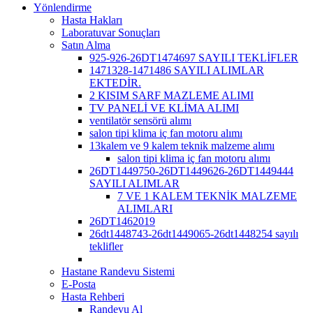
Yönlendirme
Hasta Hakları
Laboratuvar Sonuçları
Satın Alma
925-926-26DT1474697 SAYILI TEKLİFLER
1471328-1471486 SAYILI ALIMLAR
EKTEDİR.
2 KISIM SARF MAZLEME ALIMI
TV PANELİ VE KLİMA ALIMI
ventilatör sensörü alımı
salon tipi klima iç fan motoru alımı
13kalem ve 9 kalem teknik malzeme alımı
salon tipi klima iç fan motoru alımı
26DT1449750-26DT1449626-26DT1449444
SAYILI ALIMLAR
7 VE 1 KALEM TEKNİK MALZEME
ALIMLARI
26DT1462019
26dt1448743-26dt1449065-26dt1448254 sayılı
teklifler
Hastane Randevu Sistemi
E-Posta
Hasta Rehberi
Randevu Al