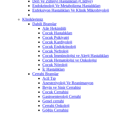
Deri Ve Zührevi Hastalıkları (Cildiye)
Endokrinoloji Ve Metabolizma Hastalıkları
Enfeksiyon Hastalıkları Ve Klinik Mikrobiyoloji
Kliniklerimiz
Dahili Branşlar
Aile Hekimliği
Çocuk Hastalıkları
Çocuk Psikiyatri
Çocuk Kardiyoloji
Çocuk Endokrinoloji
Çocuk Nefroloji
Çocuk İmmünolojisi ve Alerji Hastalıkları
Çocuk Hematolojisi ve Onkolojisi
Çocuk Nöroloji
İç Hastalıkları
Cerrahi Branşlar
Acil Tıp
Anesteziyoloji Ve Reanimasyon
Beyin ve Sinir Cerrahisi
Çocuk Cerrahisi
Gastroenteroloji Cerrahi
Genel cerrahi
Cerrahi Onkoloji
Göğüs Cerrahisi