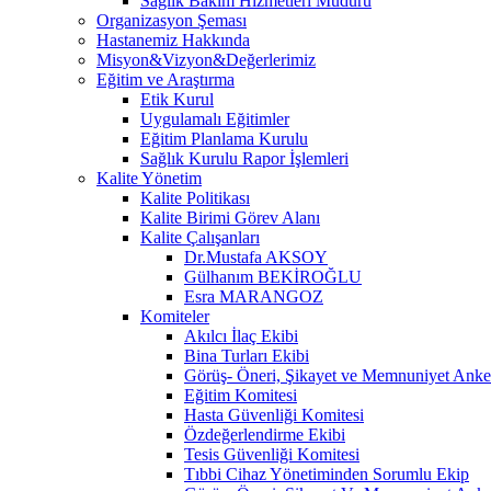
Sağlık Bakım Hizmetleri Müdürü
Organizasyon Şeması
Hastanemiz Hakkında
Misyon&Vizyon&Değerlerimiz
Eğitim ve Araştırma
Etik Kurul
Uygulamalı Eğitimler
Eğitim Planlama Kurulu
Sağlık Kurulu Rapor İşlemleri
Kalite Yönetim
Kalite Politikası
Kalite Birimi Görev Alanı
Kalite Çalışanları
Dr.Mustafa AKSOY
Gülhanım BEKİROĞLU
Esra MARANGOZ
Komiteler
Akılcı İlaç Ekibi
Bina Turları Ekibi
Görüş- Öneri, Şikayet ve Memnuniyet Anket
Eğitim Komitesi
Hasta Güvenliği Komitesi
Özdeğerlendirme Ekibi
Tesis Güvenliği Komitesi
Tıbbi Cihaz Yönetiminden Sorumlu Ekip