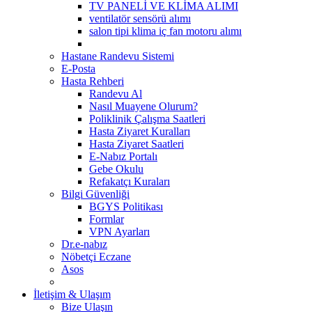
TV PANELİ VE KLİMA ALIMI
ventilatör sensörü alımı
salon tipi klima iç fan motoru alımı
Hastane Randevu Sistemi
E-Posta
Hasta Rehberi
Randevu Al
Nasıl Muayene Olurum?
Poliklinik Çalışma Saatleri
Hasta Ziyaret Kuralları
Hasta Ziyaret Saatleri
E-Nabız Portalı
Gebe Okulu
Refakatçı Kuraları
Bilgi Güvenliği
BGYS Politikası
Formlar
VPN Ayarları
Dr.e-nabız
Nöbetçi Eczane
Asos
İletişim & Ulaşım
Bize Ulaşın