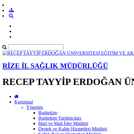
RİZE İL SAĞLIK MÜDÜRLÜĞÜ
RECEP TAYYİP ERDOĞAN ÜN
Kurumsal
Yönetim
Başhekim
Başhekim Yardımcıları
İdari ve Mali İşler Müdürü
Destek ve Kalite Hizmetleri Müdürü