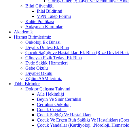
Görüş- Öneri, Şikayet Ve Memnuniyet Anket
Bilgi Güvenliği
İhlal Bildirimi
VPN Talep Formu
Kalite Politikası
Anlaşmalı Kurumlar
Akademik
Hizmet Birimlerimiz
Onkoloji Ek Binası
Diyaliz Ünitesi Ek Bina
Çocuk Sağlığı ve Hastalıkları Ek Bina (Rize Devlet Hast
Güneysu Fizik Tedavi Ek Bina
Evde Sağlık Hizmetleri
Gebe Okulu
Diyabet Okulu
Eğitim ASM lerimiz
Tıbbi Birimler
Doktor Çalışma Takvimi
Aile Hekimliği
Beyin Ve Sinir Cerrahisi
Cerrahisi Onkoloji
Çocuk Cerrahisi
Çocuk Sağlığı Ve Hastalıkları
Çocuk Ve Ergen Ruh Sağlığı Ve Hastalıkları (Çocu
Çocuk Yandallar (Kardiyoloji, ,Nöroloji,,Hematolo