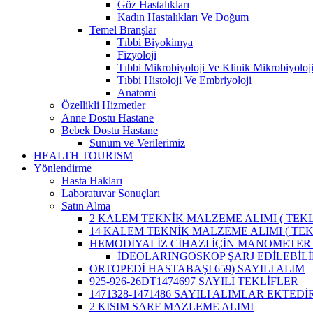
Göz Hastalıkları
Kadın Hastalıkları Ve Doğum
Temel Branşlar
Tıbbi Biyokimya
Fizyoloji
Tıbbi Mikrobiyoloji Ve Klinik Mikrobiyoloj
Tıbbi Histoloji Ve Embriyoloji
Anatomi
Özellikli Hizmetler
Anne Dostu Hastane
Bebek Dostu Hastane
Sunum ve Verilerimiz
HEALTH TOURISM
Yönlendirme
Hasta Hakları
Laboratuvar Sonuçları
Satın Alma
2 KALEM TEKNİK MALZEME ALIMI ( TEKLİ
14 KALEM TEKNİK MALZEME ALIMI ( TEKL
HEMODİYALİZ CİHAZI İÇİN MANOMETER 
İDEOLARINGOSKOP ŞARJ EDİLEBİLİ
ORTOPEDİ HASTABAŞI 659) SAYILI ALIM
925-926-26DT1474697 SAYILI TEKLİFLER
1471328-1471486 SAYILI ALIMLAR EKTEDİR
2 KISIM SARF MAZLEME ALIMI