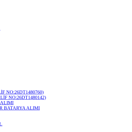
i
F NO:26DT1480760)
İF NO:26DT1480142)
ALIMI
R BATARYA ALIMI
.