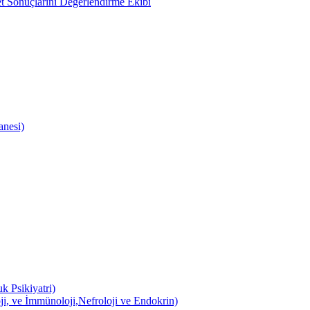
 Sonuçlarını Değerlendirme Ekibi
anesi)
k Psikiyatri)
ji, ve İmmünoloji,Nefroloji ve Endokrin)