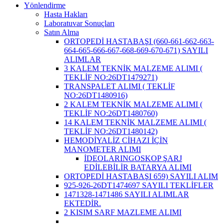
Yönlendirme
Hasta Hakları
Laboratuvar Sonuçları
Satın Alma
ORTOPEDİ HASTABAŞI (660-661-662-663-
664-665-666-667-668-669-670-671) SAYILI
ALIMLAR
3 KALEM TEKNİK MALZEME ALIMI (
TEKLİF NO:26DT1479271)
TRANSPALET ALIMI ( TEKLİF
NO:26DT1480916)
2 KALEM TEKNİK MALZEME ALIMI (
TEKLİF NO:26DT1480760)
14 KALEM TEKNİK MALZEME ALIMI (
TEKLİF NO:26DT1480142)
HEMODİYALİZ CİHAZI İÇİN
MANOMETER ALIMI
İDEOLARINGOSKOP ŞARJ
EDİLEBİLİR BATARYA ALIMI
ORTOPEDİ HASTABAŞI 659) SAYILI ALIM
925-926-26DT1474697 SAYILI TEKLİFLER
1471328-1471486 SAYILI ALIMLAR
EKTEDİR.
2 KISIM SARF MAZLEME ALIMI