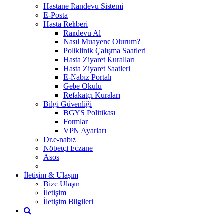
Hastane Randevu Sistemi
E-Posta
Hasta Rehberi
Randevu Al
Nasıl Muayene Olurum?
Poliklinik Çalışma Saatleri
Hasta Ziyaret Kuralları
Hasta Ziyaret Saatleri
E-Nabız Portalı
Gebe Okulu
Refakatçı Kuraları
Bilgi Güvenliği
BGYS Politikası
Formlar
VPN Ayarları
Dr.e-nabız
Nöbetçi Eczane
Asos
İletişim & Ulaşım
Bize Ulaşın
İletişim
İletişim Bilgileri