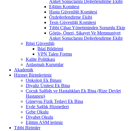
Anket Sonuçlarını Değerlendirme Ekibi
Eğitim Komitesi
Hasta Güvenliği Komitesi
Özdeğerlendirme Ekibi
Tesis Güvenliği Komitesi
Tıbbi Cihaz Yönetiminden Sorumlu Ekip
Görüş- Öneri, Şikayet Ve Memnuniyet
Anket Sonuçlarını Değerlendirme Ekibi
Bilgi Güvenliği
İhlal Bildirimi
VPN Talep Formu
Kalite Politikası
Anlaşmalı Kurumlar
Akademik
Hizmet Birimlerimiz
Onkoloji Ek Binası
Diyaliz Ünitesi Ek Bina
Çocuk Sağlığı ve Hastalıkları Ek Bina (Rize Devlet
Hastanesi)
Güneysu Fizik Tedavi Ek Bina
Evde Sağlık Hizmetleri
Gebe Okulu
Diyabet Okulu
Eğitim ASM lerimiz
Tıbbi Birimler