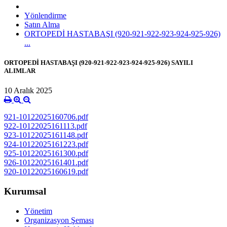
Yönlendirme
Satın Alma
ORTOPEDİ HASTABAŞI (920-921-922-923-924-925-926)
...
ORTOPEDİ HASTABAŞI (920-921-922-923-924-925-926) SAYILI
ALIMLAR
10 Aralık 2025
921-10122025160706.pdf
922-10122025161113.pdf
923-10122025161148.pdf
924-10122025161223.pdf
925-10122025161300.pdf
926-10122025161401.pdf
920-10122025160619.pdf
Kurumsal
Yönetim
Organizasyon Şeması