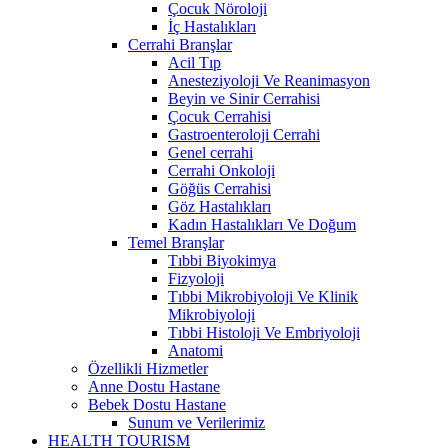
Çocuk Nöroloji
İç Hastalıkları
Cerrahi Branşlar
Acil Tıp
Anesteziyoloji Ve Reanimasyon
Beyin ve Sinir Cerrahisi
Çocuk Cerrahisi
Gastroenteroloji Cerrahi
Genel cerrahi
Cerrahi Onkoloji
Göğüs Cerrahisi
Göz Hastalıkları
Kadın Hastalıkları Ve Doğum
Temel Branşlar
Tıbbi Biyokimya
Fizyoloji
Tıbbi Mikrobiyoloji Ve Klinik
Mikrobiyoloji
Tıbbi Histoloji Ve Embriyoloji
Anatomi
Özellikli Hizmetler
Anne Dostu Hastane
Bebek Dostu Hastane
Sunum ve Verilerimiz
HEALTH TOURISM