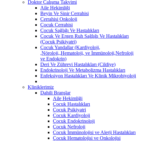
Doktor Çalışma Takvimi
Aile Hekimliği
Beyin Ve Sinir Cerrahisi
Cerrahisi Onkoloji
Çocuk Cerrahisi
Çocuk Sağlığı Ve Hastalıkları
Çocuk Ve Ergen Ruh Sağlığı Ve Hastalıkları
(Çocuk Psikiyatri)
Çocuk Yandallar (Kardiyoloji,
,Nöroloji,,Hematoloji, ve İmmünoloji,Nefroloji
ve Endokrin)
Deri Ve Zührevi Hastalıkları (Cildiye)
Endokrinoloji Ve Metabolizma Hastalıkları
Enfeksiyon Hastalıkları Ve Klinik Mikrobiyoloji
Kliniklerimiz
Dahili Branşlar
Aile Hekimliği
Çocuk Hastalıkları
Çocuk Psikiyatri
Çocuk Kardiyoloji
Çocuk Endokrinoloji
Çocuk Nefroloji
Çocuk İmmünolojisi ve Alerji Hastalıkları
Çocuk Hematolojisi ve Onkolojisi