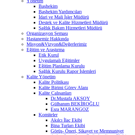
Yönetim
Başhekim
Başhekim Yardımcıları
İdari ve Mali İşler Müdürü
Destek ve Kalite Hizmetleri Müdürü
Sağlık Bakım Hizmetleri Müdürü
Organizasyon Şeması
Hastanemiz Hakkında
Misyon&Vizyon&Değerlerimiz
Eğitim ve Araştırma
Etik Kurul
Uygulamalı Eğitimler
Eğitim Planlama Kurulu
Sağlık Kurulu Rapor İşlemleri
Kalite Yönetim
Kalite Politikası
Kalite Birimi Görev Alanı
Kalite Çalışanları
Dr.Mustafa AKSOY
Gülhanım BEKİROĞLU
Esra MARANGOZ
Komiteler
Akılcı İlaç Ekibi
Bina Turları Ekibi
Görüş- Öneri, Şikayet ve Memnuniyet