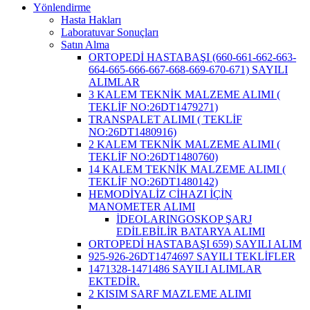
Yönlendirme
Hasta Hakları
Laboratuvar Sonuçları
Satın Alma
ORTOPEDİ HASTABAŞI (660-661-662-663-
664-665-666-667-668-669-670-671) SAYILI
ALIMLAR
3 KALEM TEKNİK MALZEME ALIMI (
TEKLİF NO:26DT1479271)
TRANSPALET ALIMI ( TEKLİF
NO:26DT1480916)
2 KALEM TEKNİK MALZEME ALIMI (
TEKLİF NO:26DT1480760)
14 KALEM TEKNİK MALZEME ALIMI (
TEKLİF NO:26DT1480142)
HEMODİYALİZ CİHAZI İÇİN
MANOMETER ALIMI
İDEOLARINGOSKOP ŞARJ
EDİLEBİLİR BATARYA ALIMI
ORTOPEDİ HASTABAŞI 659) SAYILI ALIM
925-926-26DT1474697 SAYILI TEKLİFLER
1471328-1471486 SAYILI ALIMLAR
EKTEDİR.
2 KISIM SARF MAZLEME ALIMI