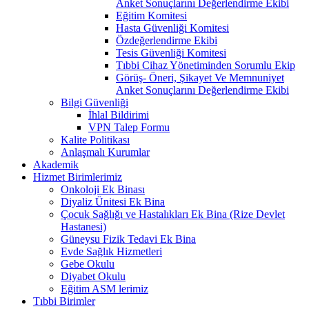
Anket Sonuçlarını Değerlendirme Ekibi
Eğitim Komitesi
Hasta Güvenliği Komitesi
Özdeğerlendirme Ekibi
Tesis Güvenliği Komitesi
Tıbbi Cihaz Yönetiminden Sorumlu Ekip
Görüş- Öneri, Şikayet Ve Memnuniyet
Anket Sonuçlarını Değerlendirme Ekibi
Bilgi Güvenliği
İhlal Bildirimi
VPN Talep Formu
Kalite Politikası
Anlaşmalı Kurumlar
Akademik
Hizmet Birimlerimiz
Onkoloji Ek Binası
Diyaliz Ünitesi Ek Bina
Çocuk Sağlığı ve Hastalıkları Ek Bina (Rize Devlet
Hastanesi)
Güneysu Fizik Tedavi Ek Bina
Evde Sağlık Hizmetleri
Gebe Okulu
Diyabet Okulu
Eğitim ASM lerimiz
Tıbbi Birimler