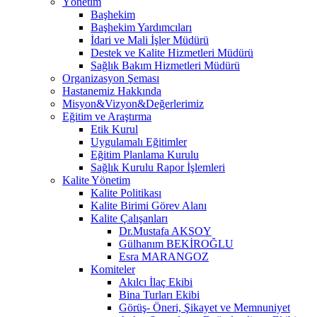
Yönetim
Başhekim
Başhekim Yardımcıları
İdari ve Mali İşler Müdürü
Destek ve Kalite Hizmetleri Müdürü
Sağlık Bakım Hizmetleri Müdürü
Organizasyon Şeması
Hastanemiz Hakkında
Misyon&Vizyon&Değerlerimiz
Eğitim ve Araştırma
Etik Kurul
Uygulamalı Eğitimler
Eğitim Planlama Kurulu
Sağlık Kurulu Rapor İşlemleri
Kalite Yönetim
Kalite Politikası
Kalite Birimi Görev Alanı
Kalite Çalışanları
Dr.Mustafa AKSOY
Gülhanım BEKİROĞLU
Esra MARANGOZ
Komiteler
Akılcı İlaç Ekibi
Bina Turları Ekibi
Görüş- Öneri, Şikayet ve Memnuniyet