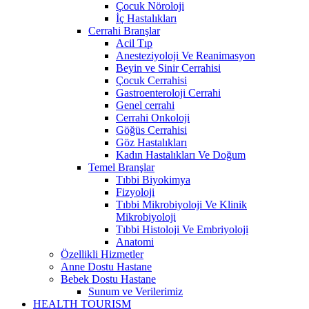
Çocuk Nöroloji
İç Hastalıkları
Cerrahi Branşlar
Acil Tıp
Anesteziyoloji Ve Reanimasyon
Beyin ve Sinir Cerrahisi
Çocuk Cerrahisi
Gastroenteroloji Cerrahi
Genel cerrahi
Cerrahi Onkoloji
Göğüs Cerrahisi
Göz Hastalıkları
Kadın Hastalıkları Ve Doğum
Temel Branşlar
Tıbbi Biyokimya
Fizyoloji
Tıbbi Mikrobiyoloji Ve Klinik
Mikrobiyoloji
Tıbbi Histoloji Ve Embriyoloji
Anatomi
Özellikli Hizmetler
Anne Dostu Hastane
Bebek Dostu Hastane
Sunum ve Verilerimiz
HEALTH TOURISM