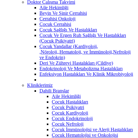
Doktor Çalışma Takvimi
Aile Hekimliği
Beyin Ve Sinir Cerrahisi
Cerrahisi Onkoloji
Çocuk Cerrahisi
Çocuk Sağlığı Ve Hastalıkları
Çocuk Ve Ergen Ruh Sağlığı Ve Hastalıkları
(Çocuk Psikiyatri)
Çocuk Yandallar (Kardiyoloji,
,Nöroloji,,Hematoloji, ve İmmünoloji,Nefroloji
ve Endokrin)
Deri Ve Zührevi Hastalıkları (Cildiye)
Endokrinoloji Ve Metabolizma Hastalıkları
Enfeksiyon Hastalıkları Ve Klinik Mikrobiyoloji
Kliniklerimiz
Dahili Branşlar
Aile Hekimliği
Çocuk Hastalıkları
Çocuk Psikiyatri
Çocuk Kardiyoloji
Çocuk Endokrinoloji
Çocuk Nefroloji
Çocuk İmmünolojisi ve Alerji Hastalıkları
Çocuk Hematolojisi ve Onkolojisi