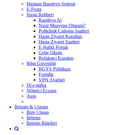
Hastane Randevu Sistemi
E-Posta
Hasta Rehberi
Randevu Al
Nasıl Muayene Olurum?
Poliklinik Çalışma Saatleri
Hasta Ziyaret Kuralları
Hasta Ziyaret Saatleri
E-Nabız Portalı
Gebe Okulu
Refakatçı Kuraları
Bilgi Güvenliği
BGYS Politikası
Formlar
VPN Ayarları
Dr.e-nabız
Nöbetçi Eczane
Asos
İletişim & Ulaşım
Bize Ulaşın
İletişim
İletişim Bilgileri