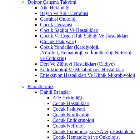
Doktor Çalışma Takvimi
Aile Hekimliği
Beyin Ve Sinir Cerrahisi
Cerrahisi Onkoloji
Çocuk Cerrahisi
Çocuk Sağlığı Ve Hastalıkları
Çocuk Ve Ergen Ruh Sağlığı Ve Hastalıkları
(Çocuk Psikiyatri)
Çocuk Yandallar (Kardiyoloji,
,Nöroloji,,Hematoloji, ve İmmünoloji,Nefroloji
ve Endokrin)
Deri Ve Zührevi Hastalıkları (Cildiye)
Endokrinoloji Ve Metabolizma Hastalıkları
Enfeksiyon Hastalıkları Ve Klinik Mikrobiyoloji
Kliniklerimiz
Dahili Branşlar
Aile Hekimliği
Çocuk Hastalıkları
Çocuk Psikiyatri
Çocuk Kardiyoloji
Çocuk Endokrinoloji
Çocuk Nefroloji
Çocuk İmmünolojisi ve Alerji Hastalıkları
Çocuk Hematolojisi ve Onkolojisi