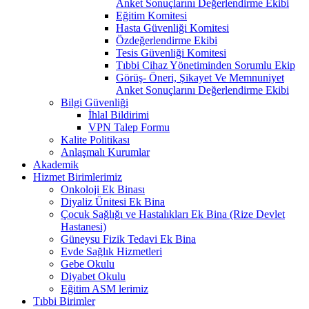
Anket Sonuçlarını Değerlendirme Ekibi
Eğitim Komitesi
Hasta Güvenliği Komitesi
Özdeğerlendirme Ekibi
Tesis Güvenliği Komitesi
Tıbbi Cihaz Yönetiminden Sorumlu Ekip
Görüş- Öneri, Şikayet Ve Memnuniyet
Anket Sonuçlarını Değerlendirme Ekibi
Bilgi Güvenliği
İhlal Bildirimi
VPN Talep Formu
Kalite Politikası
Anlaşmalı Kurumlar
Akademik
Hizmet Birimlerimiz
Onkoloji Ek Binası
Diyaliz Ünitesi Ek Bina
Çocuk Sağlığı ve Hastalıkları Ek Bina (Rize Devlet
Hastanesi)
Güneysu Fizik Tedavi Ek Bina
Evde Sağlık Hizmetleri
Gebe Okulu
Diyabet Okulu
Eğitim ASM lerimiz
Tıbbi Birimler