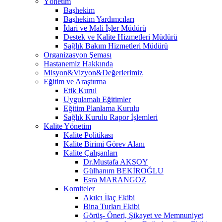
Yönetim
Başhekim
Başhekim Yardımcıları
İdari ve Mali İşler Müdürü
Destek ve Kalite Hizmetleri Müdürü
Sağlık Bakım Hizmetleri Müdürü
Organizasyon Şeması
Hastanemiz Hakkında
Misyon&Vizyon&Değerlerimiz
Eğitim ve Araştırma
Etik Kurul
Uygulamalı Eğitimler
Eğitim Planlama Kurulu
Sağlık Kurulu Rapor İşlemleri
Kalite Yönetim
Kalite Politikası
Kalite Birimi Görev Alanı
Kalite Çalışanları
Dr.Mustafa AKSOY
Gülhanım BEKİROĞLU
Esra MARANGOZ
Komiteler
Akılcı İlaç Ekibi
Bina Turları Ekibi
Görüş- Öneri, Şikayet ve Memnuniyet