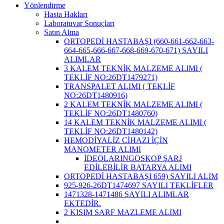
Yönlendirme
Hasta Hakları
Laboratuvar Sonuçları
Satın Alma
ORTOPEDİ HASTABAŞI (660-661-662-663-
664-665-666-667-668-669-670-671) SAYILI
ALIMLAR
3 KALEM TEKNİK MALZEME ALIMI (
TEKLİF NO:26DT1479271)
TRANSPALET ALIMI ( TEKLİF
NO:26DT1480916)
2 KALEM TEKNİK MALZEME ALIMI (
TEKLİF NO:26DT1480760)
14 KALEM TEKNİK MALZEME ALIMI (
TEKLİF NO:26DT1480142)
HEMODİYALİZ CİHAZI İÇİN
MANOMETER ALIMI
İDEOLARINGOSKOP ŞARJ
EDİLEBİLİR BATARYA ALIMI
ORTOPEDİ HASTABAŞI 659) SAYILI ALIM
925-926-26DT1474697 SAYILI TEKLİFLER
1471328-1471486 SAYILI ALIMLAR
EKTEDİR.
2 KISIM SARF MAZLEME ALIMI