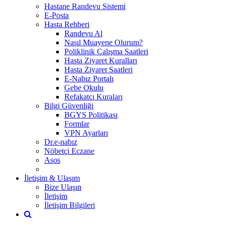
Hastane Randevu Sistemi
E-Posta
Hasta Rehberi
Randevu Al
Nasıl Muayene Olurum?
Poliklinik Çalışma Saatleri
Hasta Ziyaret Kuralları
Hasta Ziyaret Saatleri
E-Nabız Portalı
Gebe Okulu
Refakatçı Kuraları
Bilgi Güvenliği
BGYS Politikası
Formlar
VPN Ayarları
Dr.e-nabız
Nöbetçi Eczane
Asos
İletişim & Ulaşım
Bize Ulaşın
İletişim
İletişim Bilgileri