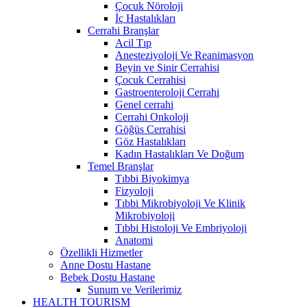
Çocuk Nöroloji
İç Hastalıkları
Cerrahi Branşlar
Acil Tıp
Anesteziyoloji Ve Reanimasyon
Beyin ve Sinir Cerrahisi
Çocuk Cerrahisi
Gastroenteroloji Cerrahi
Genel cerrahi
Cerrahi Onkoloji
Göğüs Cerrahisi
Göz Hastalıkları
Kadın Hastalıkları Ve Doğum
Temel Branşlar
Tıbbi Biyokimya
Fizyoloji
Tıbbi Mikrobiyoloji Ve Klinik
Mikrobiyoloji
Tıbbi Histoloji Ve Embriyoloji
Anatomi
Özellikli Hizmetler
Anne Dostu Hastane
Bebek Dostu Hastane
Sunum ve Verilerimiz
HEALTH TOURISM