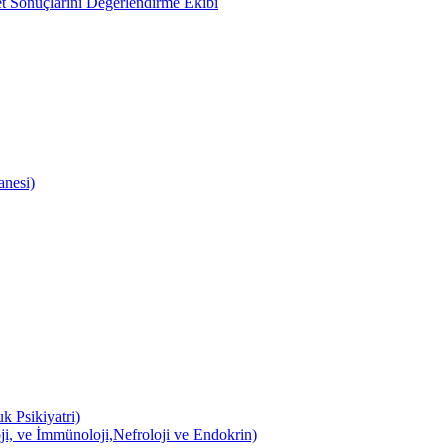
 Sonuçlarını Değerlendirme Ekibi
anesi)
k Psikiyatri)
ji, ve İmmünoloji,Nefroloji ve Endokrin)