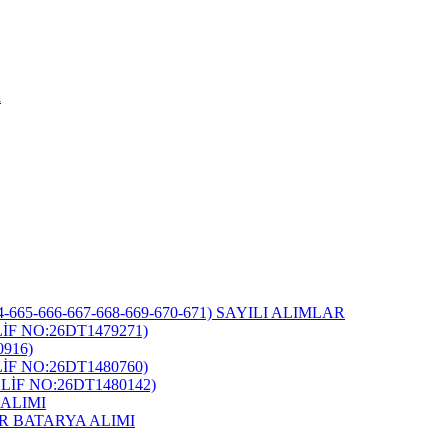
i
-665-666-667-668-669-670-671) SAYILI ALIMLAR
F NO:26DT1479271)
916)
F NO:26DT1480760)
İF NO:26DT1480142)
ALIMI
R BATARYA ALIMI