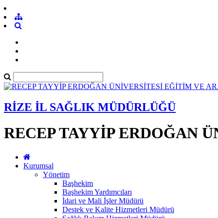
RİZE İL SAĞLIK MÜDÜRLÜĞÜ
RECEP TAYYİP ERDOĞAN ÜN
Kurumsal
Yönetim
Başhekim
Başhekim Yardımcıları
İdari ve Mali İşler Müdürü
Destek ve Kalite Hizmetleri Müdürü