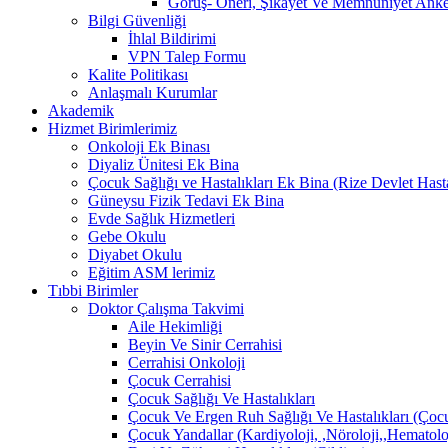
Görüş- Öneri, Şikayet Ve Memnuniyet Anket
Bilgi Güvenliği
İhlal Bildirimi
VPN Talep Formu
Kalite Politikası
Anlaşmalı Kurumlar
Akademik
Hizmet Birimlerimiz
Onkoloji Ek Binası
Diyaliz Ünitesi Ek Bina
Çocuk Sağlığı ve Hastalıkları Ek Bina (Rize Devlet Hast
Güneysu Fizik Tedavi Ek Bina
Evde Sağlık Hizmetleri
Gebe Okulu
Diyabet Okulu
Eğitim ASM lerimiz
Tıbbi Birimler
Doktor Çalışma Takvimi
Aile Hekimliği
Beyin Ve Sinir Cerrahisi
Cerrahisi Onkoloji
Çocuk Cerrahisi
Çocuk Sağlığı Ve Hastalıkları
Çocuk Ve Ergen Ruh Sağlığı Ve Hastalıkları (Çocu
Çocuk Yandallar (Kardiyoloji, ,Nöroloji,,Hematolo