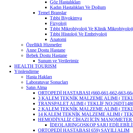
Göz Hastalıkları
Kadın Hastalıkları Ve Doğum
Temel Branşlar
Tıbbi Biyokimya
Fizyoloji
Tıbbi Mikrobiyoloji Ve Klinik Mikrobiyoloj
Tıbbi Histoloji Ve Embriyoloji
Anatomi
Özellikli Hizmetler
Anne Dostu Hastane
Bebek Dostu Hastane
Sunum ve Verilerimiz
HEALTH TOURISM
Yönlendirme
Hasta Hakları
Laboratuvar Sonuçları
Satın Alma
ORTOPEDİ HASTABAŞI (660-661-662-663-664
3 KALEM TEKNİK MALZEME ALIMI ( TEKLİ
TRANSPALET ALIMI ( TEKLİF NO:26DT1480
2 KALEM TEKNİK MALZEME ALIMI ( TEKLİ
14 KALEM TEKNİK MALZEME ALIMI ( TEKL
HEMODİYALİZ CİHAZI İÇİN MANOMETER 
İDEOLARINGOSKOP ŞARJ EDİLEBİLİ
ORTOPEDİ HASTABAŞI 659) SAYILI ALIM