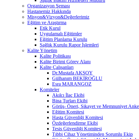
Sağlık Bakım Hizmetleri Müdürü
Organizasyon Şeması
Hastanemiz Hakkında
Misyon&Vizyon&Değerlerimiz
Eğitim ve Araştırma
Etik Kurul
Uygulamalı Eğitimler
Eğitim Planlama Kurulu
Sağlık Kurulu Rapor İşlemleri
Kalite Yönetim
Kalite Politikası
Kalite Birimi Görev Alanı
Kalite Çalışanları
Dr.Mustafa AKSOY
Gülhanım BEKİROĞLU
Esra MARANGOZ
Komiteler
Akılcı İlaç Ekibi
Bina Turları Ekibi
Görüş- Öneri, Şikayet ve Memnuniyet Anket
Eğitim Komitesi
Hasta Güvenliği Komitesi
Özdeğerlendirme Ekibi
Tesis Güvenliği Komitesi
Tıbbi Cihaz Yönetiminden Sorumlu Ekip