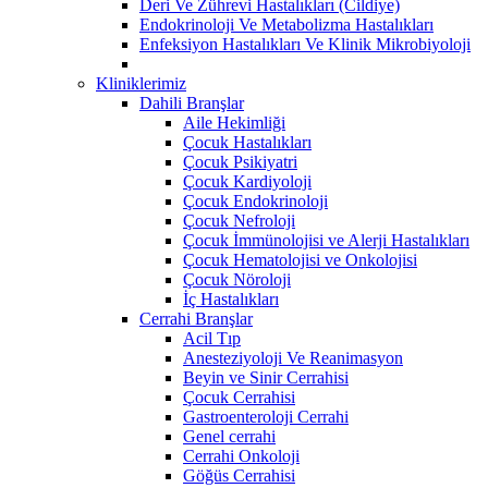
Deri Ve Zührevi Hastalıkları (Cildiye)
Endokrinoloji Ve Metabolizma Hastalıkları
Enfeksiyon Hastalıkları Ve Klinik Mikrobiyoloji
Kliniklerimiz
Dahili Branşlar
Aile Hekimliği
Çocuk Hastalıkları
Çocuk Psikiyatri
Çocuk Kardiyoloji
Çocuk Endokrinoloji
Çocuk Nefroloji
Çocuk İmmünolojisi ve Alerji Hastalıkları
Çocuk Hematolojisi ve Onkolojisi
Çocuk Nöroloji
İç Hastalıkları
Cerrahi Branşlar
Acil Tıp
Anesteziyoloji Ve Reanimasyon
Beyin ve Sinir Cerrahisi
Çocuk Cerrahisi
Gastroenteroloji Cerrahi
Genel cerrahi
Cerrahi Onkoloji
Göğüs Cerrahisi