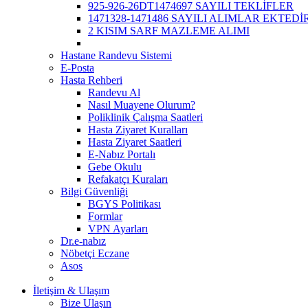
925-926-26DT1474697 SAYILI TEKLİFLER
1471328-1471486 SAYILI ALIMLAR EKTEDİR
2 KISIM SARF MAZLEME ALIMI
Hastane Randevu Sistemi
E-Posta
Hasta Rehberi
Randevu Al
Nasıl Muayene Olurum?
Poliklinik Çalışma Saatleri
Hasta Ziyaret Kuralları
Hasta Ziyaret Saatleri
E-Nabız Portalı
Gebe Okulu
Refakatçı Kuraları
Bilgi Güvenliği
BGYS Politikası
Formlar
VPN Ayarları
Dr.e-nabız
Nöbetçi Eczane
Asos
İletişim & Ulaşım
Bize Ulaşın