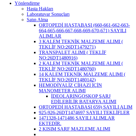
Yönlendirme
Hasta Hakları
Laboratuvar Sonuçları
Satın Alma
ORTOPEDİ HASTABAŞI (660-661-662-663-
664-665-666-667-668-669-670-671) SAYILI
ALIMLAR
3 KALEM TEKNİK MALZEME ALIMI (
TEKLİF NO:26DT1479271)
TRANSPALET ALIMI ( TEKLİF
NO:26DT1480916)
2 KALEM TEKNİK MALZEME ALIMI (
TEKLİF NO:26DT1480760)
14 KALEM TEKNİK MALZEME ALIMI (
TEKLİF NO:26DT1480142)
HEMODİYALİZ CİHAZI İÇİN
MANOMETER ALIMI
İDEOLARINGOSKOP ŞARJ
EDİLEBİLİR BATARYA ALIMI
ORTOPEDİ HASTABAŞI 659) SAYILI ALIM
925-926-26DT1474697 SAYILI TEKLİFLER
1471328-1471486 SAYILI ALIMLAR
EKTEDİR.
2 KISIM SARF MAZLEME ALIMI