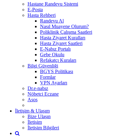
Hastane Randevu Sistemi
E-Posta
Hasta Rehberi
Randevu Al
Nasıl Muayene Olurum?
Poliklinik Çalışma Saatleri
Hasta Ziyaret Kuralları
Hasta Ziyaret Saatleri
E-Nabız Portalı
Gebe Okulu
Refakatçı Kuraları
Bilgi Güvenliği
BGYS Politikası
Formlar
VPN Ayarları
Dr.e-nabız
Nöbetçi Eczane
Asos
İletişim & Ulaşım
Bize Ulaşın
İletişim
İletişim Bilgileri