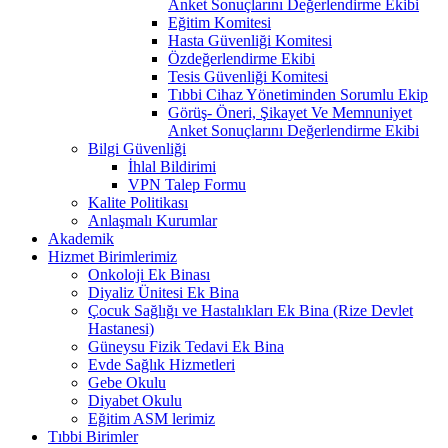
Anket Sonuçlarını Değerlendirme Ekibi
Eğitim Komitesi
Hasta Güvenliği Komitesi
Özdeğerlendirme Ekibi
Tesis Güvenliği Komitesi
Tıbbi Cihaz Yönetiminden Sorumlu Ekip
Görüş- Öneri, Şikayet Ve Memnuniyet
Anket Sonuçlarını Değerlendirme Ekibi
Bilgi Güvenliği
İhlal Bildirimi
VPN Talep Formu
Kalite Politikası
Anlaşmalı Kurumlar
Akademik
Hizmet Birimlerimiz
Onkoloji Ek Binası
Diyaliz Ünitesi Ek Bina
Çocuk Sağlığı ve Hastalıkları Ek Bina (Rize Devlet
Hastanesi)
Güneysu Fizik Tedavi Ek Bina
Evde Sağlık Hizmetleri
Gebe Okulu
Diyabet Okulu
Eğitim ASM lerimiz
Tıbbi Birimler