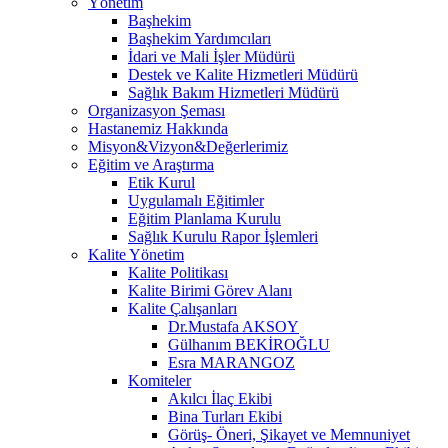
Yönetim
Başhekim
Başhekim Yardımcıları
İdari ve Mali İşler Müdürü
Destek ve Kalite Hizmetleri Müdürü
Sağlık Bakım Hizmetleri Müdürü
Organizasyon Şeması
Hastanemiz Hakkında
Misyon&Vizyon&Değerlerimiz
Eğitim ve Araştırma
Etik Kurul
Uygulamalı Eğitimler
Eğitim Planlama Kurulu
Sağlık Kurulu Rapor İşlemleri
Kalite Yönetim
Kalite Politikası
Kalite Birimi Görev Alanı
Kalite Çalışanları
Dr.Mustafa AKSOY
Gülhanım BEKİROĞLU
Esra MARANGOZ
Komiteler
Akılcı İlaç Ekibi
Bina Turları Ekibi
Görüş- Öneri, Şikayet ve Memnuniyet