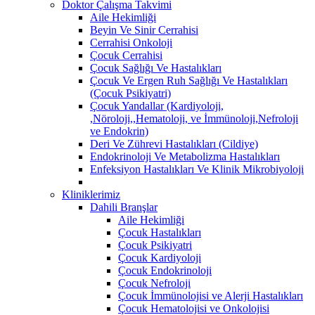
Doktor Çalışma Takvimi
Aile Hekimliği
Beyin Ve Sinir Cerrahisi
Cerrahisi Onkoloji
Çocuk Cerrahisi
Çocuk Sağlığı Ve Hastalıkları
Çocuk Ve Ergen Ruh Sağlığı Ve Hastalıkları
(Çocuk Psikiyatri)
Çocuk Yandallar (Kardiyoloji,
,Nöroloji,,Hematoloji, ve İmmünoloji,Nefroloji
ve Endokrin)
Deri Ve Zührevi Hastalıkları (Cildiye)
Endokrinoloji Ve Metabolizma Hastalıkları
Enfeksiyon Hastalıkları Ve Klinik Mikrobiyoloji
Kliniklerimiz
Dahili Branşlar
Aile Hekimliği
Çocuk Hastalıkları
Çocuk Psikiyatri
Çocuk Kardiyoloji
Çocuk Endokrinoloji
Çocuk Nefroloji
Çocuk İmmünolojisi ve Alerji Hastalıkları
Çocuk Hematolojisi ve Onkolojisi