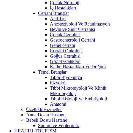
Çocuk Nöroloji
İç Hastalıkları
Cerrahi Branşlar
Acil Tıp
Anesteziyoloji Ve Reanimasyon
Beyin ve Sinir Cerrahisi
Çocuk Cerrahisi
Gastroenteroloji Cerrahi
Genel cerrahi
Cerrahi Onkoloji
Göğüs Cerrahisi
Göz Hastalıkları
Kadın Hastalıkları Ve Doğum
Temel Branşlar
Tıbbi Biyokimya
Fizyoloji
Tıbbi Mikrobiyoloji Ve Klinik
Mikrobiyoloji
Tıbbi Histoloji Ve Embriyoloji
Anatomi
Özellikli Hizmetler
Anne Dostu Hastane
Bebek Dostu Hastane
Sunum ve Verilerimiz
HEALTH TOURISM