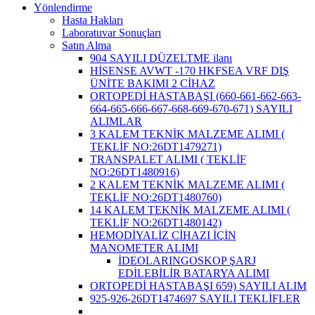
Yönlendirme
Hasta Hakları
Laboratuvar Sonuçları
Satın Alma
904 SAYILI DÜZELTME ilanı
HİSENSE AVWT -170 HKFSEA VRF DIŞ
ÜNİTE BAKIMI 2 CİHAZ
ORTOPEDİ HASTABAŞI (660-661-662-663-
664-665-666-667-668-669-670-671) SAYILI
ALIMLAR
3 KALEM TEKNİK MALZEME ALIMI (
TEKLİF NO:26DT1479271)
TRANSPALET ALIMI ( TEKLİF
NO:26DT1480916)
2 KALEM TEKNİK MALZEME ALIMI (
TEKLİF NO:26DT1480760)
14 KALEM TEKNİK MALZEME ALIMI (
TEKLİF NO:26DT1480142)
HEMODİYALİZ CİHAZI İÇİN
MANOMETER ALIMI
İDEOLARINGOSKOP ŞARJ
EDİLEBİLİR BATARYA ALIMI
ORTOPEDİ HASTABAŞI 659) SAYILI ALIM
925-926-26DT1474697 SAYILI TEKLİFLER