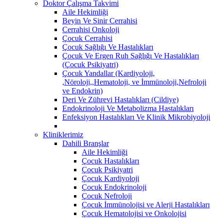
Doktor Çalışma Takvimi
Aile Hekimliği
Beyin Ve Sinir Cerrahisi
Cerrahisi Onkoloji
Çocuk Cerrahisi
Çocuk Sağlığı Ve Hastalıkları
Çocuk Ve Ergen Ruh Sağlığı Ve Hastalıkları
(Çocuk Psikiyatri)
Çocuk Yandallar (Kardiyoloji,
,Nöroloji,,Hematoloji, ve İmmünoloji,Nefroloji
ve Endokrin)
Deri Ve Zührevi Hastalıkları (Cildiye)
Endokrinoloji Ve Metabolizma Hastalıkları
Enfeksiyon Hastalıkları Ve Klinik Mikrobiyoloji
Kliniklerimiz
Dahili Branşlar
Aile Hekimliği
Çocuk Hastalıkları
Çocuk Psikiyatri
Çocuk Kardiyoloji
Çocuk Endokrinoloji
Çocuk Nefroloji
Çocuk İmmünolojisi ve Alerji Hastalıkları
Çocuk Hematolojisi ve Onkolojisi