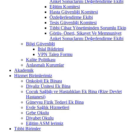
Anket Sonuçlarını Değerlendirme Ekibi
Eğitim Komitesi
Hasta Güvenliği Komitesi
Özdeğerlendirme Ekibi
Tesis Güvenliği Komitesi
Tıbbi Cihaz Yönetiminden Sorumlu Ekip
Görüş- Öneri, Şikayet Ve Memnuniyet
Anket Sonuçlarını Değerlendirme Ekibi
Bilgi Güvenliği
İhlal Bildirimi
VPN Talep Formu
Kalite Politikası
Anlaşmalı Kurumlar
Akademik
Hizmet Birimlerimiz
Onkoloji Ek Binası
Diyaliz Ünitesi Ek Bina
Çocuk Sağlığı ve Hastalıkları Ek Bina (Rize Devlet
Hastanesi)
Güneysu Fizik Tedavi Ek Bina
Evde Sağlık Hizmetleri
Gebe Okulu
Diyabet Okulu
Eğitim ASM lerimiz
Tıbbi Birimler