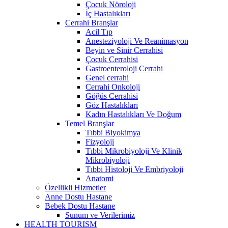
Çocuk Nöroloji
İç Hastalıkları
Cerrahi Branşlar
Acil Tıp
Anesteziyoloji Ve Reanimasyon
Beyin ve Sinir Cerrahisi
Çocuk Cerrahisi
Gastroenteroloji Cerrahi
Genel cerrahi
Cerrahi Onkoloji
Göğüs Cerrahisi
Göz Hastalıkları
Kadın Hastalıkları Ve Doğum
Temel Branşlar
Tıbbi Biyokimya
Fizyoloji
Tıbbi Mikrobiyoloji Ve Klinik
Mikrobiyoloji
Tıbbi Histoloji Ve Embriyoloji
Anatomi
Özellikli Hizmetler
Anne Dostu Hastane
Bebek Dostu Hastane
Sunum ve Verilerimiz
HEALTH TOURISM