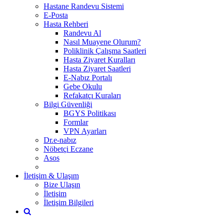
Hastane Randevu Sistemi
E-Posta
Hasta Rehberi
Randevu Al
Nasıl Muayene Olurum?
Poliklinik Çalışma Saatleri
Hasta Ziyaret Kuralları
Hasta Ziyaret Saatleri
E-Nabız Portalı
Gebe Okulu
Refakatçı Kuraları
Bilgi Güvenliği
BGYS Politikası
Formlar
VPN Ayarları
Dr.e-nabız
Nöbetçi Eczane
Asos
İletişim & Ulaşım
Bize Ulaşın
İletişim
İletişim Bilgileri