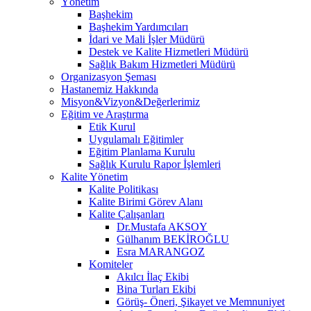
Yönetim
Başhekim
Başhekim Yardımcıları
İdari ve Mali İşler Müdürü
Destek ve Kalite Hizmetleri Müdürü
Sağlık Bakım Hizmetleri Müdürü
Organizasyon Şeması
Hastanemiz Hakkında
Misyon&Vizyon&Değerlerimiz
Eğitim ve Araştırma
Etik Kurul
Uygulamalı Eğitimler
Eğitim Planlama Kurulu
Sağlık Kurulu Rapor İşlemleri
Kalite Yönetim
Kalite Politikası
Kalite Birimi Görev Alanı
Kalite Çalışanları
Dr.Mustafa AKSOY
Gülhanım BEKİROĞLU
Esra MARANGOZ
Komiteler
Akılcı İlaç Ekibi
Bina Turları Ekibi
Görüş- Öneri, Şikayet ve Memnuniyet