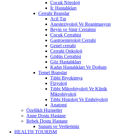
Çocuk Nöroloji
İç Hastalıkları
Cerrahi Branşlar
Acil Tıp
Anesteziyoloji Ve Reanimasyon
Beyin ve Sinir Cerrahisi
Çocuk Cerrahisi
Gastroenteroloji Cerrahi
Genel cerrahi
Cerrahi Onkoloji
Göğüs Cerrahisi
Göz Hastalıkları
Kadın Hastalıkları Ve Doğum
Temel Branşlar
Tıbbi Biyokimya
Fizyoloji
Tıbbi Mikrobiyoloji Ve Klinik
Mikrobiyoloji
Tıbbi Histoloji Ve Embriyoloji
Anatomi
Özellikli Hizmetler
Anne Dostu Hastane
Bebek Dostu Hastane
Sunum ve Verilerimiz
HEALTH TOURISM