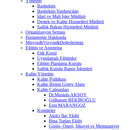
Yönetim
Başhekim
Başhekim Yardımcıları
İdari ve Mali İşler Müdürü
Destek ve Kalite Hizmetleri Müdürü
Sağlık Bakım Hizmetleri Müdürü
Organizasyon Şeması
Hastanemiz Hakkında
Misyon&Vizyon&Değerlerimiz
Eğitim ve Araştırma
Etik Kurul
Uygulamalı Eğitimler
Eğitim Planlama Kurulu
Sağlık Kurulu Rapor İşlemleri
Kalite Yönetim
Kalite Politikası
Kalite Birimi Görev Alanı
Kalite Çalışanları
Dr.Mustafa AKSOY
Gülhanım BEKİROĞLU
Esra MARANGOZ
Komiteler
Akılcı İlaç Ekibi
Bina Turları Ekibi
Görüş- Öneri, Şikayet ve Memnuniyet