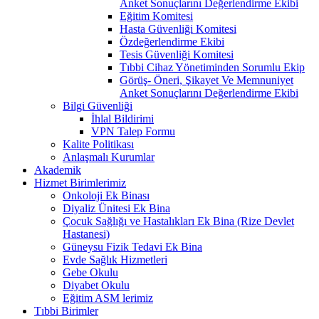
Anket Sonuçlarını Değerlendirme Ekibi
Eğitim Komitesi
Hasta Güvenliği Komitesi
Özdeğerlendirme Ekibi
Tesis Güvenliği Komitesi
Tıbbi Cihaz Yönetiminden Sorumlu Ekip
Görüş- Öneri, Şikayet Ve Memnuniyet
Anket Sonuçlarını Değerlendirme Ekibi
Bilgi Güvenliği
İhlal Bildirimi
VPN Talep Formu
Kalite Politikası
Anlaşmalı Kurumlar
Akademik
Hizmet Birimlerimiz
Onkoloji Ek Binası
Diyaliz Ünitesi Ek Bina
Çocuk Sağlığı ve Hastalıkları Ek Bina (Rize Devlet
Hastanesi)
Güneysu Fizik Tedavi Ek Bina
Evde Sağlık Hizmetleri
Gebe Okulu
Diyabet Okulu
Eğitim ASM lerimiz
Tıbbi Birimler