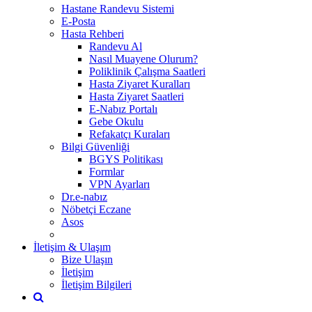
Hastane Randevu Sistemi
E-Posta
Hasta Rehberi
Randevu Al
Nasıl Muayene Olurum?
Poliklinik Çalışma Saatleri
Hasta Ziyaret Kuralları
Hasta Ziyaret Saatleri
E-Nabız Portalı
Gebe Okulu
Refakatçı Kuraları
Bilgi Güvenliği
BGYS Politikası
Formlar
VPN Ayarları
Dr.e-nabız
Nöbetçi Eczane
Asos
İletişim & Ulaşım
Bize Ulaşın
İletişim
İletişim Bilgileri