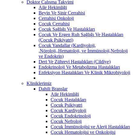
Doktor Çalışma Takvimi
Aile Hekimliği
Beyin Ve Sinir Cerrahisi
Cerrahisi Onkoloji
Çocuk Cerrahisi
Çocuk Sağlığı Ve Hastalıkları
Çocuk Ve Ergen Ruh Sağlığı Ve Hastalıkları
(Çocuk Psikiyatri)
Çocuk Yandallar (Kardiyoloji,
,Nöroloji,,Hematoloji, ve İmmünoloji,Nefroloji
ve Endokrin)
Deri Ve Zührevi Hastalıkları (Cildiye)
Endokrinoloji Ve Metabolizma Hastalıkları
Enfeksiyon Hastalıkları Ve Klinik Mikrobiyoloji
Kliniklerimiz
Dahili Branşlar
Aile Hekimliği
Çocuk Hastalıkları
Çocuk Psikiyatri
Çocuk Kardiyoloji
Çocuk Endokrinoloji
Çocuk Nefroloji
Çocuk İmmünolojisi ve Alerji Hastalıkları
Çocuk Hematolojisi ve Onkolojisi