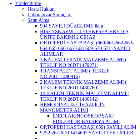
Yönlendirme
Hasta Hakları
Laboratuvar Sonuçları
Satın Alma
904 SAYILI DÜZELTME ilanı
HİSENSE AVWT -170 HKFSEA VRF DIŞ
ÜNİTE BAKIMI 2 CİHAZ
ORTOPEDİ HASTABAŞI (660-661-662-663-
664-665-666-667-668-669-670-671) SAYILI
ALIMLAR
3 KALEM TEKNİK MALZEME ALIMI (
TEKLİF NO:26DT1479271)
TRANSPALET ALIMI ( TEKLİF
NO:26DT1480916)
2 KALEM TEKNİK MALZEME ALIMI (
TEKLİF NO:26DT1480760)
14 KALEM TEKNİK MALZEME ALIMI (
TEKLİF NO:26DT1480142)
HEMODİYALİZ CİHAZI İÇİN
MANOMETER ALIMI
İDEOLARINGOSKOP ŞARJ
EDİLEBİLİR BATARYA ALIMI
ORTOPEDİ HASTABAŞI 659) SAYILI ALIM
925-926-26DT1474697 SAYILI TEKLİFLER