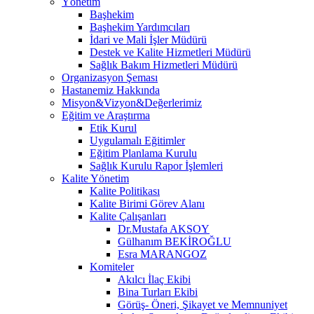
Yönetim
Başhekim
Başhekim Yardımcıları
İdari ve Mali İşler Müdürü
Destek ve Kalite Hizmetleri Müdürü
Sağlık Bakım Hizmetleri Müdürü
Organizasyon Şeması
Hastanemiz Hakkında
Misyon&Vizyon&Değerlerimiz
Eğitim ve Araştırma
Etik Kurul
Uygulamalı Eğitimler
Eğitim Planlama Kurulu
Sağlık Kurulu Rapor İşlemleri
Kalite Yönetim
Kalite Politikası
Kalite Birimi Görev Alanı
Kalite Çalışanları
Dr.Mustafa AKSOY
Gülhanım BEKİROĞLU
Esra MARANGOZ
Komiteler
Akılcı İlaç Ekibi
Bina Turları Ekibi
Görüş- Öneri, Şikayet ve Memnuniyet