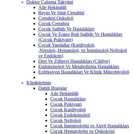
Doktor Çalışma Takvimi
Aile Hekimliği
Beyin Ve Sinir Cerrahisi
Cerrahisi Onkoloji
Çocuk Cerrahisi
Çocuk Sağlığı Ve Hastalıkları
Çocuk Ve Ergen Ruh Sağlığı Ve Hastalıkları
(Çocuk Psikiyatri)
Çocuk Yandallar (Kardiyoloji,
,Nöroloji,,Hematoloji, ve İmmünoloji,Nefroloji
ve Endokrin)
Deri Ve Zührevi Hastalıkları (Cildiye)
Endokrinoloji Ve Metabolizma Hastalıkları
Enfeksiyon Hastalıkları Ve Klinik Mikrobiyoloji
Kliniklerimiz
Dahili Branşlar
Aile Hekimliği
Çocuk Hastalıkları
Çocuk Psikiyatri
Çocuk Kardiyoloji
Çocuk Endokrinoloji
Çocuk Nefroloji
Çocuk İmmünolojisi ve Alerji Hastalıkları
Çocuk Hematolojisi ve Onkolojisi