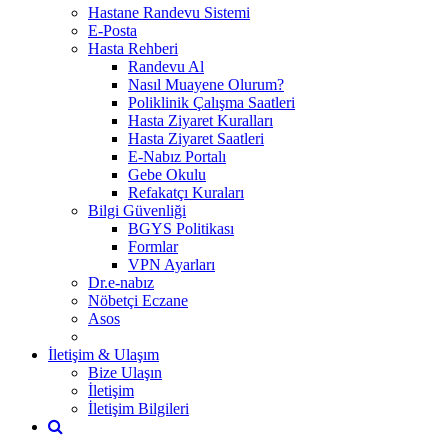
Hastane Randevu Sistemi
E-Posta
Hasta Rehberi
Randevu Al
Nasıl Muayene Olurum?
Poliklinik Çalışma Saatleri
Hasta Ziyaret Kuralları
Hasta Ziyaret Saatleri
E-Nabız Portalı
Gebe Okulu
Refakatçı Kuraları
Bilgi Güvenliği
BGYS Politikası
Formlar
VPN Ayarları
Dr.e-nabız
Nöbetçi Eczane
Asos
İletişim & Ulaşım
Bize Ulaşın
İletişim
İletişim Bilgileri