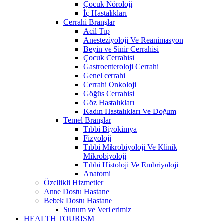
Çocuk Nöroloji
İç Hastalıkları
Cerrahi Branşlar
Acil Tıp
Anesteziyoloji Ve Reanimasyon
Beyin ve Sinir Cerrahisi
Çocuk Cerrahisi
Gastroenteroloji Cerrahi
Genel cerrahi
Cerrahi Onkoloji
Göğüs Cerrahisi
Göz Hastalıkları
Kadın Hastalıkları Ve Doğum
Temel Branşlar
Tıbbi Biyokimya
Fizyoloji
Tıbbi Mikrobiyoloji Ve Klinik
Mikrobiyoloji
Tıbbi Histoloji Ve Embriyoloji
Anatomi
Özellikli Hizmetler
Anne Dostu Hastane
Bebek Dostu Hastane
Sunum ve Verilerimiz
HEALTH TOURISM