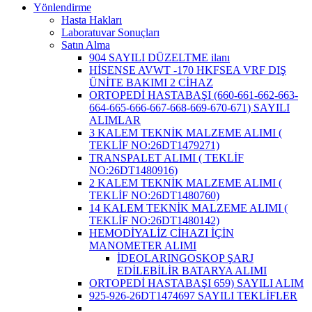
Yönlendirme
Hasta Hakları
Laboratuvar Sonuçları
Satın Alma
904 SAYILI DÜZELTME ilanı
HİSENSE AVWT -170 HKFSEA VRF DIŞ
ÜNİTE BAKIMI 2 CİHAZ
ORTOPEDİ HASTABAŞI (660-661-662-663-
664-665-666-667-668-669-670-671) SAYILI
ALIMLAR
3 KALEM TEKNİK MALZEME ALIMI (
TEKLİF NO:26DT1479271)
TRANSPALET ALIMI ( TEKLİF
NO:26DT1480916)
2 KALEM TEKNİK MALZEME ALIMI (
TEKLİF NO:26DT1480760)
14 KALEM TEKNİK MALZEME ALIMI (
TEKLİF NO:26DT1480142)
HEMODİYALİZ CİHAZI İÇİN
MANOMETER ALIMI
İDEOLARINGOSKOP ŞARJ
EDİLEBİLİR BATARYA ALIMI
ORTOPEDİ HASTABAŞI 659) SAYILI ALIM
925-926-26DT1474697 SAYILI TEKLİFLER