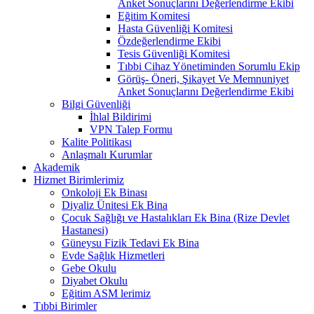
Anket Sonuçlarını Değerlendirme Ekibi
Eğitim Komitesi
Hasta Güvenliği Komitesi
Özdeğerlendirme Ekibi
Tesis Güvenliği Komitesi
Tıbbi Cihaz Yönetiminden Sorumlu Ekip
Görüş- Öneri, Şikayet Ve Memnuniyet
Anket Sonuçlarını Değerlendirme Ekibi
Bilgi Güvenliği
İhlal Bildirimi
VPN Talep Formu
Kalite Politikası
Anlaşmalı Kurumlar
Akademik
Hizmet Birimlerimiz
Onkoloji Ek Binası
Diyaliz Ünitesi Ek Bina
Çocuk Sağlığı ve Hastalıkları Ek Bina (Rize Devlet
Hastanesi)
Güneysu Fizik Tedavi Ek Bina
Evde Sağlık Hizmetleri
Gebe Okulu
Diyabet Okulu
Eğitim ASM lerimiz
Tıbbi Birimler