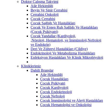
Doktor Çalışma Takvimi
Aile Hekimliği
Beyin Ve Sinir Cerrahisi
Cerrahisi Onkoloji
Çocuk Cerrahisi
Çocuk Sağlığı Ve Hastalıkları
Çocuk Ve Ergen Ruh Sağlığı Ve Hastalıkları
(Çocuk Psikiyatri)
Çocuk Yandallar (Kardiyoloji,
,Nöroloji,,Hematoloji, ve İmmünoloji,Nefroloji
ve Endokrin)
Deri Ve Zührevi Hastalıkları (Cildiye)
Endokrinoloji Ve Metabolizma Hastalıkları
Enfeksiyon Hastalıkları Ve Klinik Mikrobiyoloji
Kliniklerimiz
Dahili Branşlar
Aile Hekimliği
Çocuk Hastalıkları
Çocuk Psikiyatri
Çocuk Kardiyoloji
Çocuk Endokrinoloji
Çocuk Nefroloji
Çocuk İmmünolojisi ve Alerji Hastalıkları
Çocuk Hematolojisi ve Onkolojisi