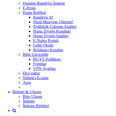
Hastane Randevu Sistemi
E-Posta
Hasta Rehberi
Randevu Al
Nasıl Muayene Olurum?
Poliklinik Çalışma Saatleri
Hasta Ziyaret Kuralları
Hasta Ziyaret Saatleri
E-Nabız Portalı
Gebe Okulu
Refakatçı Kuraları
Bilgi Güvenliği
BGYS Politikası
Formlar
VPN Ayarları
Dr.e-nabız
Nöbetçi Eczane
Asos
İletişim & Ulaşım
Bize Ulaşın
İletişim
İletişim Bilgileri