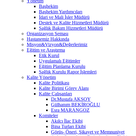
Yönetim
Başhekim
Başhekim Yardımcıları
İdari ve Mali İşler Müdürü
Destek ve Kalite Hizmetleri Müdürü
Sağlık Bakım Hizmetleri Müdürü
Organizasyon Şeması
Hastanemiz Hakkında
Misyon&Vizyon&Değerlerimiz
Eğitim ve Araştırma
Etik Kurul
Uygulamalı Eğitimler
Eğitim Planlama Kurulu
Sağlık Kurulu Rapor İşlemleri
Kalite Yönetim
Kalite Politikası
Kalite Birimi Görev Alanı
Kalite Çalışanları
Dr.Mustafa AKSOY
Gülhanım BEKİROĞLU
Esra MARANGOZ
Komiteler
Akılcı İlaç Ekibi
Bina Turları Ekibi
Görüş- Öneri, Şikayet ve Memnuniyet