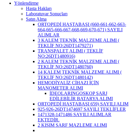
Yönlendirme
Hasta Hakları
Laboratuvar Sonuçları
Satın Alma
ORTOPEDİ HASTABAŞI (660-661-662-663-
664-665-666-667-668-669-670-671) SAYILI
ALIMLAR
3 KALEM TEKNİK MALZEME ALIMI (
TEKLİF NO:26DT1479271)
TRANSPALET ALIMI ( TEKLİF
NO:26DT1480916)
2 KALEM TEKNİK MALZEME ALIMI (
TEKLİF NO:26DT1480760)
14 KALEM TEKNİK MALZEME ALIMI (
TEKLİF NO:26DT1480142)
HEMODİYALİZ CİHAZI İÇİN
MANOMETER ALIMI
İDEOLARINGOSKOP ŞARJ
EDİLEBİLİR BATARYA ALIMI
ORTOPEDİ HASTABAŞI 659) SAYILI ALIM
925-926-26DT1474697 SAYILI TEKLİFLER
1471328-1471486 SAYILI ALIMLAR
EKTEDİR.
2 KISIM SARF MAZLEME ALIMI