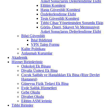
Anket Sonuçlarını Değerlendirme Ekibi
Eğitim Komitesi
Hasta Güvenliği Komitesi
Özdeğerlendirme Ekibi
Tesis Güvenliği Komitesi
Tıbbi Cihaz Yönetiminden Sorumlu Ekip
Görüş- Öneri, Şikayet Ve Memnuniyet
Anket Sonuçlarını Değerlendirme Ekibi
Bilgi Güvenliği
İhlal Bildirimi
VPN Talep Formu
Kalite Politikası
Anlaşmalı Kurumlar
Akademik
Hizmet Birimlerimiz
Onkoloji Ek Binası
Diyaliz Ünitesi Ek Bina
Çocuk Sağlığı ve Hastalıkları Ek Bina (Rize Devlet
Hastanesi)
Güneysu Fizik Tedavi Ek Bina
Evde Sağlık Hizmetleri
Gebe Okulu
Diyabet Okulu
Eğitim ASM lerimiz
Tıbbi Birimler