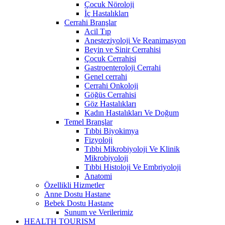
Çocuk Nöroloji
İç Hastalıkları
Cerrahi Branşlar
Acil Tıp
Anesteziyoloji Ve Reanimasyon
Beyin ve Sinir Cerrahisi
Çocuk Cerrahisi
Gastroenteroloji Cerrahi
Genel cerrahi
Cerrahi Onkoloji
Göğüs Cerrahisi
Göz Hastalıkları
Kadın Hastalıkları Ve Doğum
Temel Branşlar
Tıbbi Biyokimya
Fizyoloji
Tıbbi Mikrobiyoloji Ve Klinik
Mikrobiyoloji
Tıbbi Histoloji Ve Embriyoloji
Anatomi
Özellikli Hizmetler
Anne Dostu Hastane
Bebek Dostu Hastane
Sunum ve Verilerimiz
HEALTH TOURISM