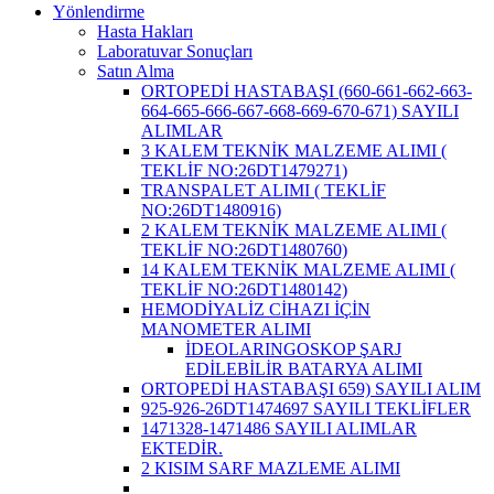
Yönlendirme
Hasta Hakları
Laboratuvar Sonuçları
Satın Alma
ORTOPEDİ HASTABAŞI (660-661-662-663-
664-665-666-667-668-669-670-671) SAYILI
ALIMLAR
3 KALEM TEKNİK MALZEME ALIMI (
TEKLİF NO:26DT1479271)
TRANSPALET ALIMI ( TEKLİF
NO:26DT1480916)
2 KALEM TEKNİK MALZEME ALIMI (
TEKLİF NO:26DT1480760)
14 KALEM TEKNİK MALZEME ALIMI (
TEKLİF NO:26DT1480142)
HEMODİYALİZ CİHAZI İÇİN
MANOMETER ALIMI
İDEOLARINGOSKOP ŞARJ
EDİLEBİLİR BATARYA ALIMI
ORTOPEDİ HASTABAŞI 659) SAYILI ALIM
925-926-26DT1474697 SAYILI TEKLİFLER
1471328-1471486 SAYILI ALIMLAR
EKTEDİR.
2 KISIM SARF MAZLEME ALIMI