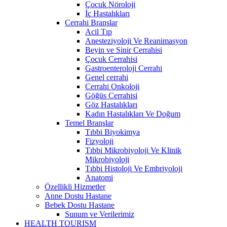
Çocuk Nöroloji
İç Hastalıkları
Cerrahi Branşlar
Acil Tıp
Anesteziyoloji Ve Reanimasyon
Beyin ve Sinir Cerrahisi
Çocuk Cerrahisi
Gastroenteroloji Cerrahi
Genel cerrahi
Cerrahi Onkoloji
Göğüs Cerrahisi
Göz Hastalıkları
Kadın Hastalıkları Ve Doğum
Temel Branşlar
Tıbbi Biyokimya
Fizyoloji
Tıbbi Mikrobiyoloji Ve Klinik
Mikrobiyoloji
Tıbbi Histoloji Ve Embriyoloji
Anatomi
Özellikli Hizmetler
Anne Dostu Hastane
Bebek Dostu Hastane
Sunum ve Verilerimiz
HEALTH TOURISM