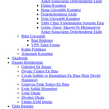
Anket Sonuçlarını Değerlendirme Ekibi
Eğitim Komitesi
Hasta Güvenliği Komitesi
Özdeğerlendirme Ekibi
Tesis Güvenliği Komitesi
Tıbbi Cihaz Yönetiminden Sorumlu Ekip
Görüş- Öneri, Şikayet Ve Memnuniyet
Anket Sonuçlarını Değerlendirme Ekibi
Bilgi Güvenliği
İhlal Bildirimi
VPN Talep Formu
Kalite Politikası
Anlaşmalı Kurumlar
Akademik
Hizmet Birimlerimiz
Onkoloji Ek Binası
Diyaliz Ünitesi Ek Bina
Çocuk Sağlığı ve Hastalıkları Ek Bina (Rize Devlet
Hastanesi)
Güneysu Fizik Tedavi Ek Bina
Evde Sağlık Hizmetleri
Gebe Okulu
Diyabet Okulu
Eğitim ASM lerimiz
Tıbbi Birimler