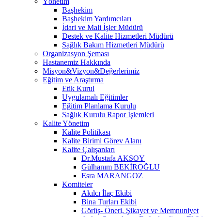
Yönetim
Başhekim
Başhekim Yardımcıları
İdari ve Mali İşler Müdürü
Destek ve Kalite Hizmetleri Müdürü
Sağlık Bakım Hizmetleri Müdürü
Organizasyon Şeması
Hastanemiz Hakkında
Misyon&Vizyon&Değerlerimiz
Eğitim ve Araştırma
Etik Kurul
Uygulamalı Eğitimler
Eğitim Planlama Kurulu
Sağlık Kurulu Rapor İşlemleri
Kalite Yönetim
Kalite Politikası
Kalite Birimi Görev Alanı
Kalite Çalışanları
Dr.Mustafa AKSOY
Gülhanım BEKİROĞLU
Esra MARANGOZ
Komiteler
Akılcı İlaç Ekibi
Bina Turları Ekibi
Görüş- Öneri, Şikayet ve Memnuniyet