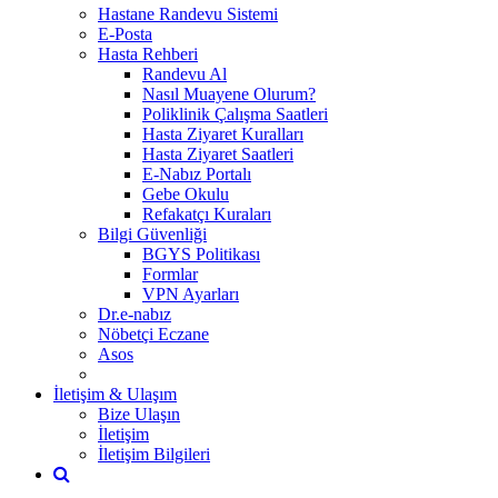
Hastane Randevu Sistemi
E-Posta
Hasta Rehberi
Randevu Al
Nasıl Muayene Olurum?
Poliklinik Çalışma Saatleri
Hasta Ziyaret Kuralları
Hasta Ziyaret Saatleri
E-Nabız Portalı
Gebe Okulu
Refakatçı Kuraları
Bilgi Güvenliği
BGYS Politikası
Formlar
VPN Ayarları
Dr.e-nabız
Nöbetçi Eczane
Asos
İletişim & Ulaşım
Bize Ulaşın
İletişim
İletişim Bilgileri