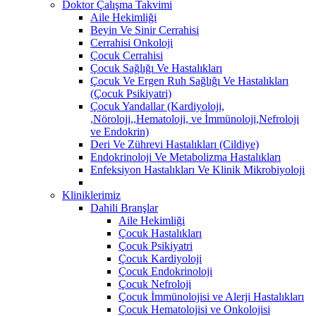
Doktor Çalışma Takvimi
Aile Hekimliği
Beyin Ve Sinir Cerrahisi
Cerrahisi Onkoloji
Çocuk Cerrahisi
Çocuk Sağlığı Ve Hastalıkları
Çocuk Ve Ergen Ruh Sağlığı Ve Hastalıkları
(Çocuk Psikiyatri)
Çocuk Yandallar (Kardiyoloji,
,Nöroloji,,Hematoloji, ve İmmünoloji,Nefroloji
ve Endokrin)
Deri Ve Zührevi Hastalıkları (Cildiye)
Endokrinoloji Ve Metabolizma Hastalıkları
Enfeksiyon Hastalıkları Ve Klinik Mikrobiyoloji
Kliniklerimiz
Dahili Branşlar
Aile Hekimliği
Çocuk Hastalıkları
Çocuk Psikiyatri
Çocuk Kardiyoloji
Çocuk Endokrinoloji
Çocuk Nefroloji
Çocuk İmmünolojisi ve Alerji Hastalıkları
Çocuk Hematolojisi ve Onkolojisi