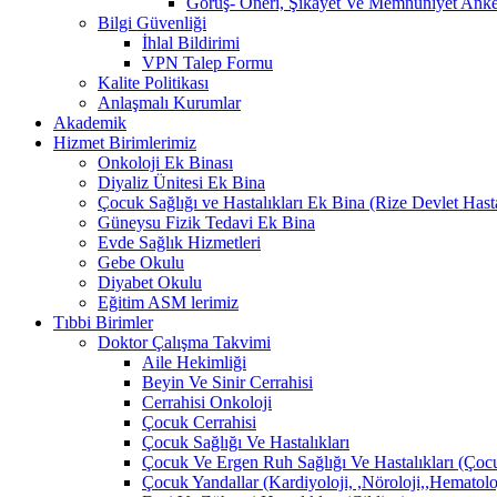
Görüş- Öneri, Şikayet Ve Memnuniyet Anket
Bilgi Güvenliği
İhlal Bildirimi
VPN Talep Formu
Kalite Politikası
Anlaşmalı Kurumlar
Akademik
Hizmet Birimlerimiz
Onkoloji Ek Binası
Diyaliz Ünitesi Ek Bina
Çocuk Sağlığı ve Hastalıkları Ek Bina (Rize Devlet Hast
Güneysu Fizik Tedavi Ek Bina
Evde Sağlık Hizmetleri
Gebe Okulu
Diyabet Okulu
Eğitim ASM lerimiz
Tıbbi Birimler
Doktor Çalışma Takvimi
Aile Hekimliği
Beyin Ve Sinir Cerrahisi
Cerrahisi Onkoloji
Çocuk Cerrahisi
Çocuk Sağlığı Ve Hastalıkları
Çocuk Ve Ergen Ruh Sağlığı Ve Hastalıkları (Çocu
Çocuk Yandallar (Kardiyoloji, ,Nöroloji,,Hematolo