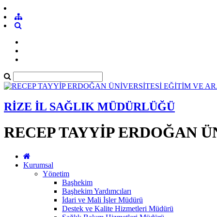
RİZE İL SAĞLIK MÜDÜRLÜĞÜ
RECEP TAYYİP ERDOĞAN ÜN
Kurumsal
Yönetim
Başhekim
Başhekim Yardımcıları
İdari ve Mali İşler Müdürü
Destek ve Kalite Hizmetleri Müdürü