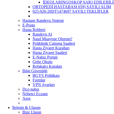
İDEOLARINGOSKOP ŞARJ EDİLEBİLİ
ORTOPEDİ HASTABAŞI 659) SAYILI ALIM
925-926-26DT1474697 SAYILI TEKLİFLER
Hastane Randevu Sistemi
E-Posta
Hasta Rehberi
Randevu Al
Nasıl Muayene Olurum?
Poliklinik Çalışma Saatleri
Hasta Ziyaret Kuralları
Hasta Ziyaret Saatleri
E-Nabız Portalı
Gebe Okulu
Refakatçı Kuraları
Bilgi Güvenliği
BGYS Politikası
Formlar
VPN Ayarları
Dr.e-nabız
Nöbetçi Eczane
Asos
İletişim & Ulaşım
Bize Ulaşın