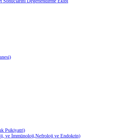
 Sonuçlarını Değerlendirme Ekibi
anesi)
k Psikiyatri)
ji, ve İmmünoloji,Nefroloji ve Endokrin)