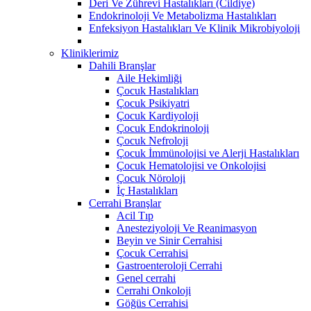
Deri Ve Zührevi Hastalıkları (Cildiye)
Endokrinoloji Ve Metabolizma Hastalıkları
Enfeksiyon Hastalıkları Ve Klinik Mikrobiyoloji
Kliniklerimiz
Dahili Branşlar
Aile Hekimliği
Çocuk Hastalıkları
Çocuk Psikiyatri
Çocuk Kardiyoloji
Çocuk Endokrinoloji
Çocuk Nefroloji
Çocuk İmmünolojisi ve Alerji Hastalıkları
Çocuk Hematolojisi ve Onkolojisi
Çocuk Nöroloji
İç Hastalıkları
Cerrahi Branşlar
Acil Tıp
Anesteziyoloji Ve Reanimasyon
Beyin ve Sinir Cerrahisi
Çocuk Cerrahisi
Gastroenteroloji Cerrahi
Genel cerrahi
Cerrahi Onkoloji
Göğüs Cerrahisi