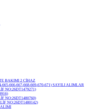
i
TE BAKIMI 2 CİHAZ
-665-666-667-668-669-670-671) SAYILI ALIMLAR
F NO:26DT1479271)
916)
F NO:26DT1480760)
İF NO:26DT1480142)
ALIMI