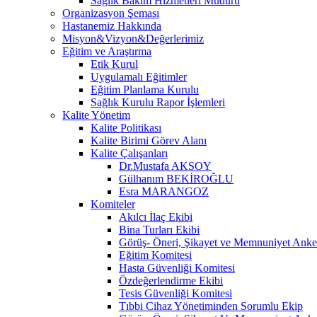
Sağlık Bakım Hizmetleri Müdürü
Organizasyon Şeması
Hastanemiz Hakkında
Misyon&Vizyon&Değerlerimiz
Eğitim ve Araştırma
Etik Kurul
Uygulamalı Eğitimler
Eğitim Planlama Kurulu
Sağlık Kurulu Rapor İşlemleri
Kalite Yönetim
Kalite Politikası
Kalite Birimi Görev Alanı
Kalite Çalışanları
Dr.Mustafa AKSOY
Gülhanım BEKİROĞLU
Esra MARANGOZ
Komiteler
Akılcı İlaç Ekibi
Bina Turları Ekibi
Görüş- Öneri, Şikayet ve Memnuniyet Anket
Eğitim Komitesi
Hasta Güvenliği Komitesi
Özdeğerlendirme Ekibi
Tesis Güvenliği Komitesi
Tıbbi Cihaz Yönetiminden Sorumlu Ekip