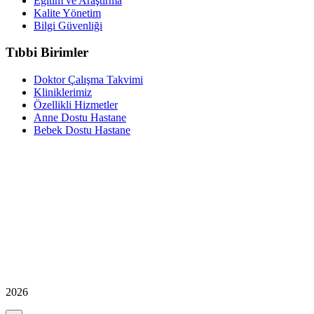
Eğitim ve Araştırma
Kalite Yönetim
Bilgi Güvenliği
Tıbbi Birimler
Doktor Çalışma Takvimi
Kliniklerimiz
Özellikli Hizmetler
Anne Dostu Hastane
Bebek Dostu Hastane
2026