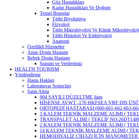
Göz Hastalıkları
Kadın Hastalıkları Ve Doğum
Temel Branşlar
Tıbbi Biyokimya
Fizyoloji
Tıbbi Mikrobiyoloji Ve Klinik Mikrobiyoloj
Tıbbi Histoloji Ve Embriyoloji
Anatomi
Özellikli Hizmetler
Anne Dostu Hastane
Bebek Dostu Hastane
Sunum ve Verilerimiz
HEALTH TOURISM
Yönlendirme
Hasta Hakları
Laboratuvar Sonuçları
Satın Alma
904 SAYILI DÜZELTME ilanı
HİSENSE AVWT -170 HKFSEA VRF DIŞ ÜNİ
ORTOPEDİ HASTABAŞI (660-661-662-663-664
3 KALEM TEKNİK MALZEME ALIMI ( TEKLİ
TRANSPALET ALIMI ( TEKLİF NO:26DT1480
2 KALEM TEKNİK MALZEME ALIMI ( TEKLİ
14 KALEM TEKNİK MALZEME ALIMI ( TEKL
HEMODİYALİZ CİHAZI İÇİN MANOMETER 