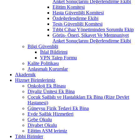
Anket Sonuçlarını Değerlendirme Ekibi
Eğitim Komitesi
Hasta Güvenliği Komitesi
Özdeğerlendirme Ekibi
Tesis Güvenliği Komitesi
Tıbbi Cihaz Yönetiminden Sorumlu Ekip
Görüş- Öneri, Şikayet Ve Memnuniyet
Anket Sonuçlarını Değerlendirme Ekibi
Bilgi Güvenliği
İhlal Bildirimi
VPN Talep Formu
Kalite Politikası
Anlaşmalı Kurumlar
Akademik
Hizmet Birimlerimiz
Onkoloji Ek Binası
Diyaliz Ünitesi Ek Bina
Çocuk Sağlığı ve Hastalıkları Ek Bina (Rize Devlet
Hastanesi)
Güneysu Fizik Tedavi Ek Bina
Evde Sağlık Hizmetleri
Gebe Okulu
Diyabet Okulu
Eğitim ASM lerimiz
Tıbbi Birimler