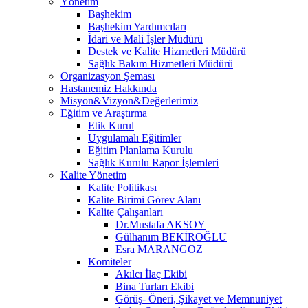
Yönetim
Başhekim
Başhekim Yardımcıları
İdari ve Mali İşler Müdürü
Destek ve Kalite Hizmetleri Müdürü
Sağlık Bakım Hizmetleri Müdürü
Organizasyon Şeması
Hastanemiz Hakkında
Misyon&Vizyon&Değerlerimiz
Eğitim ve Araştırma
Etik Kurul
Uygulamalı Eğitimler
Eğitim Planlama Kurulu
Sağlık Kurulu Rapor İşlemleri
Kalite Yönetim
Kalite Politikası
Kalite Birimi Görev Alanı
Kalite Çalışanları
Dr.Mustafa AKSOY
Gülhanım BEKİROĞLU
Esra MARANGOZ
Komiteler
Akılcı İlaç Ekibi
Bina Turları Ekibi
Görüş- Öneri, Şikayet ve Memnuniyet