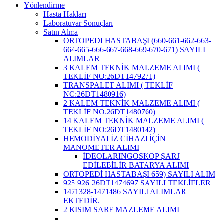
Yönlendirme
Hasta Hakları
Laboratuvar Sonuçları
Satın Alma
ORTOPEDİ HASTABAŞI (660-661-662-663-
664-665-666-667-668-669-670-671) SAYILI
ALIMLAR
3 KALEM TEKNİK MALZEME ALIMI (
TEKLİF NO:26DT1479271)
TRANSPALET ALIMI ( TEKLİF
NO:26DT1480916)
2 KALEM TEKNİK MALZEME ALIMI (
TEKLİF NO:26DT1480760)
14 KALEM TEKNİK MALZEME ALIMI (
TEKLİF NO:26DT1480142)
HEMODİYALİZ CİHAZI İÇİN
MANOMETER ALIMI
İDEOLARINGOSKOP ŞARJ
EDİLEBİLİR BATARYA ALIMI
ORTOPEDİ HASTABAŞI 659) SAYILI ALIM
925-926-26DT1474697 SAYILI TEKLİFLER
1471328-1471486 SAYILI ALIMLAR
EKTEDİR.
2 KISIM SARF MAZLEME ALIMI