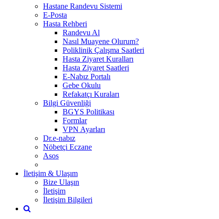
Hastane Randevu Sistemi
E-Posta
Hasta Rehberi
Randevu Al
Nasıl Muayene Olurum?
Poliklinik Çalışma Saatleri
Hasta Ziyaret Kuralları
Hasta Ziyaret Saatleri
E-Nabız Portalı
Gebe Okulu
Refakatçı Kuraları
Bilgi Güvenliği
BGYS Politikası
Formlar
VPN Ayarları
Dr.e-nabız
Nöbetçi Eczane
Asos
İletişim & Ulaşım
Bize Ulaşın
İletişim
İletişim Bilgileri