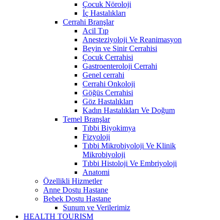
Çocuk Nöroloji
İç Hastalıkları
Cerrahi Branşlar
Acil Tıp
Anesteziyoloji Ve Reanimasyon
Beyin ve Sinir Cerrahisi
Çocuk Cerrahisi
Gastroenteroloji Cerrahi
Genel cerrahi
Cerrahi Onkoloji
Göğüs Cerrahisi
Göz Hastalıkları
Kadın Hastalıkları Ve Doğum
Temel Branşlar
Tıbbi Biyokimya
Fizyoloji
Tıbbi Mikrobiyoloji Ve Klinik
Mikrobiyoloji
Tıbbi Histoloji Ve Embriyoloji
Anatomi
Özellikli Hizmetler
Anne Dostu Hastane
Bebek Dostu Hastane
Sunum ve Verilerimiz
HEALTH TOURISM