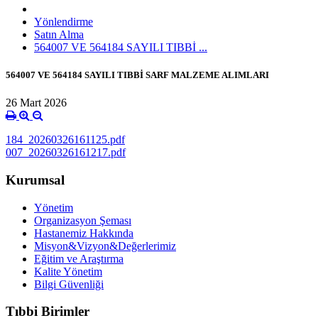
Yönlendirme
Satın Alma
564007 VE 564184 SAYILI TIBBİ ...
564007 VE 564184 SAYILI TIBBİ SARF MALZEME ALIMLARI
26 Mart 2026
184_20260326161125.pdf
007_20260326161217.pdf
Kurumsal
Yönetim
Organizasyon Şeması
Hastanemiz Hakkında
Misyon&Vizyon&Değerlerimiz
Eğitim ve Araştırma
Kalite Yönetim
Bilgi Güvenliği
Tıbbi Birimler