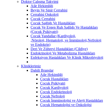
Doktor Çalışma Takvimi
Aile Hekimliği
Beyin Ve Sinir Cerrahisi
Cerrahisi Onkoloji
Çocuk Cerrahisi
Çocuk Sağlığı Ve Hastalıkları
Çocuk Ve Ergen Ruh Sağlığı Ve Hastalıkları
(Çocuk Psikiyatri)
Çocuk Yandallar (Kardiyoloji,
,Nöroloji,,Hematoloji, ve İmmünoloji,Nefroloji
ve Endokrin)
Deri Ve Zührevi Hastalıkları (Cildiye)
Endokrinoloji Ve Metabolizma Hastalıkları
Enfeksiyon Hastalıkları Ve Klinik Mikrobiyoloji
Kliniklerimiz
Dahili Branşlar
Aile Hekimliği
Çocuk Hastalıkları
Çocuk Psikiyatri
Çocuk Kardiyoloji
Çocuk Endokrinoloji
Çocuk Nefroloji
Çocuk İmmünolojisi ve Alerji Hastalıkları
Çocuk Hematolojisi ve Onkolojisi