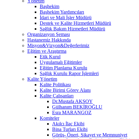
Yönetim
Başhekim
Başhekim Yardımcıları
İdari ve Mali İşler Müdürü
Destek ve Kalite Hizmetleri Müdürü
Sağlık Bakım Hizmetleri Müdürü
Organizasyon Şeması
Hastanemiz Hakkında
Misyon&Vizyon&Değerlerimiz
Eğitim ve Araştırma
Etik Kurul
Uygulamalı Eğitimler
Eğitim Planlama Kurulu
Sağlık Kurulu Rapor İşlemleri
Kalite Yönetim
Kalite Politikası
Kalite Birimi Görev Alanı
Kalite Çalışanları
Dr.Mustafa AKSOY
Gülhanım BEKİROĞLU
Esra MARANGOZ
Komiteler
Akılcı İlaç Ekibi
Bina Turları Ekibi
Görüş- Öneri, Şikayet ve Memnuniyet