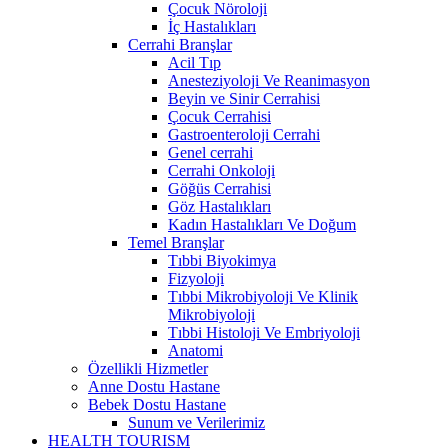
Çocuk Nöroloji
İç Hastalıkları
Cerrahi Branşlar
Acil Tıp
Anesteziyoloji Ve Reanimasyon
Beyin ve Sinir Cerrahisi
Çocuk Cerrahisi
Gastroenteroloji Cerrahi
Genel cerrahi
Cerrahi Onkoloji
Göğüs Cerrahisi
Göz Hastalıkları
Kadın Hastalıkları Ve Doğum
Temel Branşlar
Tıbbi Biyokimya
Fizyoloji
Tıbbi Mikrobiyoloji Ve Klinik
Mikrobiyoloji
Tıbbi Histoloji Ve Embriyoloji
Anatomi
Özellikli Hizmetler
Anne Dostu Hastane
Bebek Dostu Hastane
Sunum ve Verilerimiz
HEALTH TOURISM