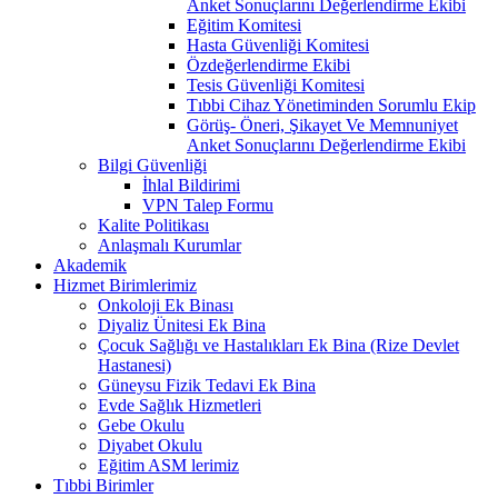
Anket Sonuçlarını Değerlendirme Ekibi
Eğitim Komitesi
Hasta Güvenliği Komitesi
Özdeğerlendirme Ekibi
Tesis Güvenliği Komitesi
Tıbbi Cihaz Yönetiminden Sorumlu Ekip
Görüş- Öneri, Şikayet Ve Memnuniyet
Anket Sonuçlarını Değerlendirme Ekibi
Bilgi Güvenliği
İhlal Bildirimi
VPN Talep Formu
Kalite Politikası
Anlaşmalı Kurumlar
Akademik
Hizmet Birimlerimiz
Onkoloji Ek Binası
Diyaliz Ünitesi Ek Bina
Çocuk Sağlığı ve Hastalıkları Ek Bina (Rize Devlet
Hastanesi)
Güneysu Fizik Tedavi Ek Bina
Evde Sağlık Hizmetleri
Gebe Okulu
Diyabet Okulu
Eğitim ASM lerimiz
Tıbbi Birimler