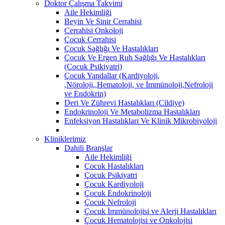
Doktor Çalışma Takvimi
Aile Hekimliği
Beyin Ve Sinir Cerrahisi
Cerrahisi Onkoloji
Çocuk Cerrahisi
Çocuk Sağlığı Ve Hastalıkları
Çocuk Ve Ergen Ruh Sağlığı Ve Hastalıkları
(Çocuk Psikiyatri)
Çocuk Yandallar (Kardiyoloji,
,Nöroloji,,Hematoloji, ve İmmünoloji,Nefroloji
ve Endokrin)
Deri Ve Zührevi Hastalıkları (Cildiye)
Endokrinoloji Ve Metabolizma Hastalıkları
Enfeksiyon Hastalıkları Ve Klinik Mikrobiyoloji
Kliniklerimiz
Dahili Branşlar
Aile Hekimliği
Çocuk Hastalıkları
Çocuk Psikiyatri
Çocuk Kardiyoloji
Çocuk Endokrinoloji
Çocuk Nefroloji
Çocuk İmmünolojisi ve Alerji Hastalıkları
Çocuk Hematolojisi ve Onkolojisi