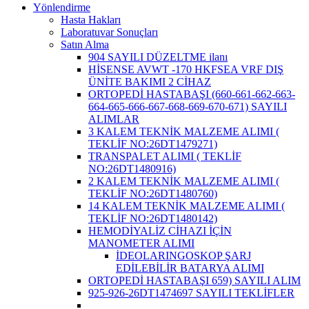
Yönlendirme
Hasta Hakları
Laboratuvar Sonuçları
Satın Alma
904 SAYILI DÜZELTME ilanı
HİSENSE AVWT -170 HKFSEA VRF DIŞ
ÜNİTE BAKIMI 2 CİHAZ
ORTOPEDİ HASTABAŞI (660-661-662-663-
664-665-666-667-668-669-670-671) SAYILI
ALIMLAR
3 KALEM TEKNİK MALZEME ALIMI (
TEKLİF NO:26DT1479271)
TRANSPALET ALIMI ( TEKLİF
NO:26DT1480916)
2 KALEM TEKNİK MALZEME ALIMI (
TEKLİF NO:26DT1480760)
14 KALEM TEKNİK MALZEME ALIMI (
TEKLİF NO:26DT1480142)
HEMODİYALİZ CİHAZI İÇİN
MANOMETER ALIMI
İDEOLARINGOSKOP ŞARJ
EDİLEBİLİR BATARYA ALIMI
ORTOPEDİ HASTABAŞI 659) SAYILI ALIM
925-926-26DT1474697 SAYILI TEKLİFLER