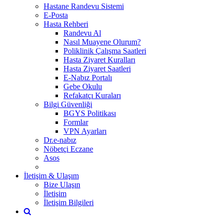
Hastane Randevu Sistemi
E-Posta
Hasta Rehberi
Randevu Al
Nasıl Muayene Olurum?
Poliklinik Çalışma Saatleri
Hasta Ziyaret Kuralları
Hasta Ziyaret Saatleri
E-Nabız Portalı
Gebe Okulu
Refakatçı Kuraları
Bilgi Güvenliği
BGYS Politikası
Formlar
VPN Ayarları
Dr.e-nabız
Nöbetçi Eczane
Asos
İletişim & Ulaşım
Bize Ulaşın
İletişim
İletişim Bilgileri