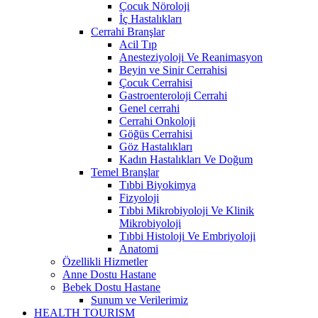
Çocuk Nöroloji
İç Hastalıkları
Cerrahi Branşlar
Acil Tıp
Anesteziyoloji Ve Reanimasyon
Beyin ve Sinir Cerrahisi
Çocuk Cerrahisi
Gastroenteroloji Cerrahi
Genel cerrahi
Cerrahi Onkoloji
Göğüs Cerrahisi
Göz Hastalıkları
Kadın Hastalıkları Ve Doğum
Temel Branşlar
Tıbbi Biyokimya
Fizyoloji
Tıbbi Mikrobiyoloji Ve Klinik
Mikrobiyoloji
Tıbbi Histoloji Ve Embriyoloji
Anatomi
Özellikli Hizmetler
Anne Dostu Hastane
Bebek Dostu Hastane
Sunum ve Verilerimiz
HEALTH TOURISM