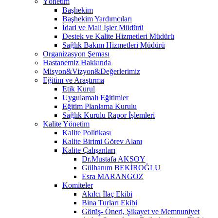
Yönetim
Başhekim
Başhekim Yardımcıları
İdari ve Mali İşler Müdürü
Destek ve Kalite Hizmetleri Müdürü
Sağlık Bakım Hizmetleri Müdürü
Organizasyon Şeması
Hastanemiz Hakkında
Misyon&Vizyon&Değerlerimiz
Eğitim ve Araştırma
Etik Kurul
Uygulamalı Eğitimler
Eğitim Planlama Kurulu
Sağlık Kurulu Rapor İşlemleri
Kalite Yönetim
Kalite Politikası
Kalite Birimi Görev Alanı
Kalite Çalışanları
Dr.Mustafa AKSOY
Gülhanım BEKİROĞLU
Esra MARANGOZ
Komiteler
Akılcı İlaç Ekibi
Bina Turları Ekibi
Görüş- Öneri, Şikayet ve Memnuniyet