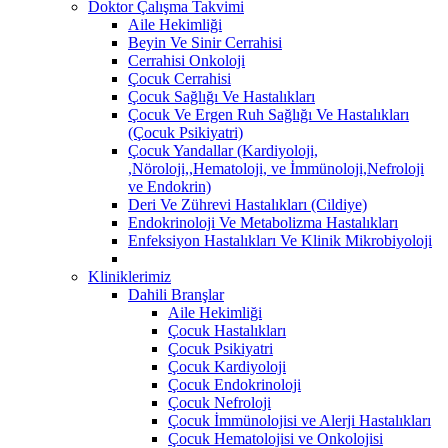
Doktor Çalışma Takvimi
Aile Hekimliği
Beyin Ve Sinir Cerrahisi
Cerrahisi Onkoloji
Çocuk Cerrahisi
Çocuk Sağlığı Ve Hastalıkları
Çocuk Ve Ergen Ruh Sağlığı Ve Hastalıkları
(Çocuk Psikiyatri)
Çocuk Yandallar (Kardiyoloji,
,Nöroloji,,Hematoloji, ve İmmünoloji,Nefroloji
ve Endokrin)
Deri Ve Zührevi Hastalıkları (Cildiye)
Endokrinoloji Ve Metabolizma Hastalıkları
Enfeksiyon Hastalıkları Ve Klinik Mikrobiyoloji
Kliniklerimiz
Dahili Branşlar
Aile Hekimliği
Çocuk Hastalıkları
Çocuk Psikiyatri
Çocuk Kardiyoloji
Çocuk Endokrinoloji
Çocuk Nefroloji
Çocuk İmmünolojisi ve Alerji Hastalıkları
Çocuk Hematolojisi ve Onkolojisi