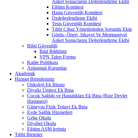
Anket Sonuçlarını Değerlendirme Ekibi
Eğitim Komitesi
Hasta Güvenliği Komitesi
Özdeğerlendirme Ekibi
Tesis Güvenliği Komitesi
Tıbbi Cihaz Yönetiminden Sorumlu Ekip
Görüş- Öneri, Şikayet Ve Memnuniyet
Anket Sonuçlarını Değerlendirme Ekibi
Bilgi Güvenliği
İhlal Bildirimi
VPN Talep Formu
Kalite Politikası
Anlaşmalı Kurumlar
Akademik
Hizmet Birimlerimiz
Onkoloji Ek Binası
Diyaliz Ünitesi Ek Bina
Çocuk Sağlığı ve Hastalıkları Ek Bina (Rize Devlet
Hastanesi)
Güneysu Fizik Tedavi Ek Bina
Evde Sağlık Hizmetleri
Gebe Okulu
Diyabet Okulu
Eğitim ASM lerimiz
Tıbbi Birimler