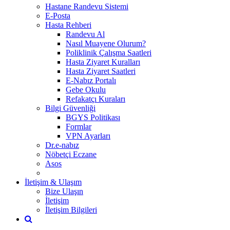
Hastane Randevu Sistemi
E-Posta
Hasta Rehberi
Randevu Al
Nasıl Muayene Olurum?
Poliklinik Çalışma Saatleri
Hasta Ziyaret Kuralları
Hasta Ziyaret Saatleri
E-Nabız Portalı
Gebe Okulu
Refakatçı Kuraları
Bilgi Güvenliği
BGYS Politikası
Formlar
VPN Ayarları
Dr.e-nabız
Nöbetçi Eczane
Asos
İletişim & Ulaşım
Bize Ulaşın
İletişim
İletişim Bilgileri