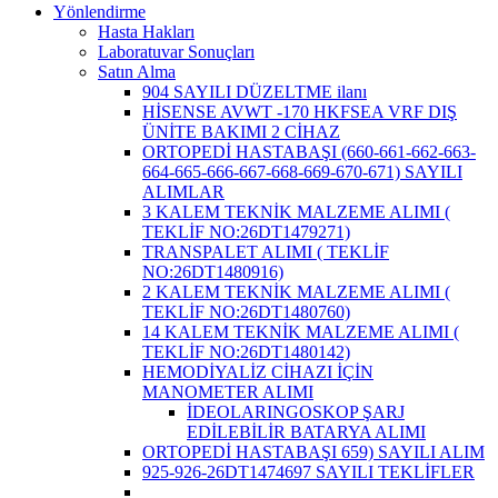
Yönlendirme
Hasta Hakları
Laboratuvar Sonuçları
Satın Alma
904 SAYILI DÜZELTME ilanı
HİSENSE AVWT -170 HKFSEA VRF DIŞ
ÜNİTE BAKIMI 2 CİHAZ
ORTOPEDİ HASTABAŞI (660-661-662-663-
664-665-666-667-668-669-670-671) SAYILI
ALIMLAR
3 KALEM TEKNİK MALZEME ALIMI (
TEKLİF NO:26DT1479271)
TRANSPALET ALIMI ( TEKLİF
NO:26DT1480916)
2 KALEM TEKNİK MALZEME ALIMI (
TEKLİF NO:26DT1480760)
14 KALEM TEKNİK MALZEME ALIMI (
TEKLİF NO:26DT1480142)
HEMODİYALİZ CİHAZI İÇİN
MANOMETER ALIMI
İDEOLARINGOSKOP ŞARJ
EDİLEBİLİR BATARYA ALIMI
ORTOPEDİ HASTABAŞI 659) SAYILI ALIM
925-926-26DT1474697 SAYILI TEKLİFLER