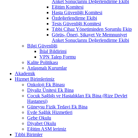
Anket Sonuçlarını Değerlendirme Ekibi
Eğitim Komitesi
Hasta Güvenliği Komitesi
Özdeğerlendirme Ekibi
Tesis Güvenliği Komitesi
Tıbbi Cihaz Yönetiminden Sorumlu Ekip
Görüş- Öneri, Şikayet Ve Memnuniyet
Anket Sonuçlarını Değerlendirme Ekibi
Bilgi Güvenliği
İhlal Bildirimi
VPN Talep Formu
Kalite Politikası
Anlaşmalı Kurumlar
Akademik
Hizmet Birimlerimiz
Onkoloji Ek Binası
Diyaliz Ünitesi Ek Bina
Çocuk Sağlığı ve Hastalıkları Ek Bina (Rize Devlet
Hastanesi)
Güneysu Fizik Tedavi Ek Bina
Evde Sağlık Hizmetleri
Gebe Okulu
Diyabet Okulu
Eğitim ASM lerimiz
Tıbbi Birimler