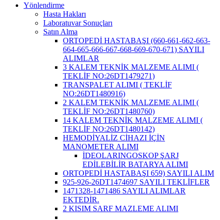
Yönlendirme
Hasta Hakları
Laboratuvar Sonuçları
Satın Alma
ORTOPEDİ HASTABAŞI (660-661-662-663-
664-665-666-667-668-669-670-671) SAYILI
ALIMLAR
3 KALEM TEKNİK MALZEME ALIMI (
TEKLİF NO:26DT1479271)
TRANSPALET ALIMI ( TEKLİF
NO:26DT1480916)
2 KALEM TEKNİK MALZEME ALIMI (
TEKLİF NO:26DT1480760)
14 KALEM TEKNİK MALZEME ALIMI (
TEKLİF NO:26DT1480142)
HEMODİYALİZ CİHAZI İÇİN
MANOMETER ALIMI
İDEOLARINGOSKOP ŞARJ
EDİLEBİLİR BATARYA ALIMI
ORTOPEDİ HASTABAŞI 659) SAYILI ALIM
925-926-26DT1474697 SAYILI TEKLİFLER
1471328-1471486 SAYILI ALIMLAR
EKTEDİR.
2 KISIM SARF MAZLEME ALIMI