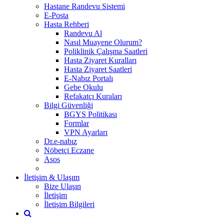
Hastane Randevu Sistemi
E-Posta
Hasta Rehberi
Randevu Al
Nasıl Muayene Olurum?
Poliklinik Çalışma Saatleri
Hasta Ziyaret Kuralları
Hasta Ziyaret Saatleri
E-Nabız Portalı
Gebe Okulu
Refakatçı Kuraları
Bilgi Güvenliği
BGYS Politikası
Formlar
VPN Ayarları
Dr.e-nabız
Nöbetçi Eczane
Asos
İletişim & Ulaşım
Bize Ulaşın
İletişim
İletişim Bilgileri