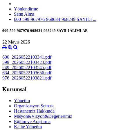
Yönlendirme
Satın Alma
600-599-967976-968634-968249 SAYILI ...
600-599-967976-968634-968249 SAYILI ALIMLAR
22 Mayıs 2026
600_20260522103341.pdf
599_20260522103423.pdf
249_20260522103545.pdf
634_20260522103656.pdf
976_20260522103821.pdf
Kurumsal
Yönetim
Organizasyon Şeması
Hastanemiz Hakkında
Misyon&Vizyon&Değerlerimiz
Eğitim ve Araştırma
Kalite Yönetim