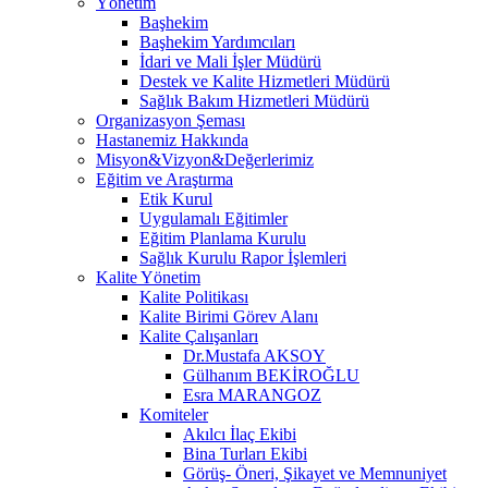
Yönetim
Başhekim
Başhekim Yardımcıları
İdari ve Mali İşler Müdürü
Destek ve Kalite Hizmetleri Müdürü
Sağlık Bakım Hizmetleri Müdürü
Organizasyon Şeması
Hastanemiz Hakkında
Misyon&Vizyon&Değerlerimiz
Eğitim ve Araştırma
Etik Kurul
Uygulamalı Eğitimler
Eğitim Planlama Kurulu
Sağlık Kurulu Rapor İşlemleri
Kalite Yönetim
Kalite Politikası
Kalite Birimi Görev Alanı
Kalite Çalışanları
Dr.Mustafa AKSOY
Gülhanım BEKİROĞLU
Esra MARANGOZ
Komiteler
Akılcı İlaç Ekibi
Bina Turları Ekibi
Görüş- Öneri, Şikayet ve Memnuniyet