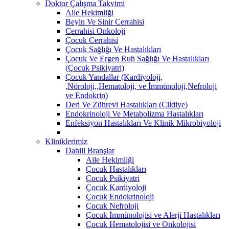
Doktor Çalışma Takvimi
Aile Hekimliği
Beyin Ve Sinir Cerrahisi
Cerrahisi Onkoloji
Çocuk Cerrahisi
Çocuk Sağlığı Ve Hastalıkları
Çocuk Ve Ergen Ruh Sağlığı Ve Hastalıkları
(Çocuk Psikiyatri)
Çocuk Yandallar (Kardiyoloji,
,Nöroloji,,Hematoloji, ve İmmünoloji,Nefroloji
ve Endokrin)
Deri Ve Zührevi Hastalıkları (Cildiye)
Endokrinoloji Ve Metabolizma Hastalıkları
Enfeksiyon Hastalıkları Ve Klinik Mikrobiyoloji
Kliniklerimiz
Dahili Branşlar
Aile Hekimliği
Çocuk Hastalıkları
Çocuk Psikiyatri
Çocuk Kardiyoloji
Çocuk Endokrinoloji
Çocuk Nefroloji
Çocuk İmmünolojisi ve Alerji Hastalıkları
Çocuk Hematolojisi ve Onkolojisi