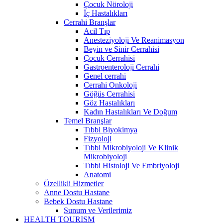
Çocuk Nöroloji
İç Hastalıkları
Cerrahi Branşlar
Acil Tıp
Anesteziyoloji Ve Reanimasyon
Beyin ve Sinir Cerrahisi
Çocuk Cerrahisi
Gastroenteroloji Cerrahi
Genel cerrahi
Cerrahi Onkoloji
Göğüs Cerrahisi
Göz Hastalıkları
Kadın Hastalıkları Ve Doğum
Temel Branşlar
Tıbbi Biyokimya
Fizyoloji
Tıbbi Mikrobiyoloji Ve Klinik
Mikrobiyoloji
Tıbbi Histoloji Ve Embriyoloji
Anatomi
Özellikli Hizmetler
Anne Dostu Hastane
Bebek Dostu Hastane
Sunum ve Verilerimiz
HEALTH TOURISM