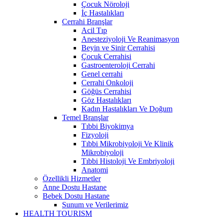
Çocuk Nöroloji
İç Hastalıkları
Cerrahi Branşlar
Acil Tıp
Anesteziyoloji Ve Reanimasyon
Beyin ve Sinir Cerrahisi
Çocuk Cerrahisi
Gastroenteroloji Cerrahi
Genel cerrahi
Cerrahi Onkoloji
Göğüs Cerrahisi
Göz Hastalıkları
Kadın Hastalıkları Ve Doğum
Temel Branşlar
Tıbbi Biyokimya
Fizyoloji
Tıbbi Mikrobiyoloji Ve Klinik
Mikrobiyoloji
Tıbbi Histoloji Ve Embriyoloji
Anatomi
Özellikli Hizmetler
Anne Dostu Hastane
Bebek Dostu Hastane
Sunum ve Verilerimiz
HEALTH TOURISM