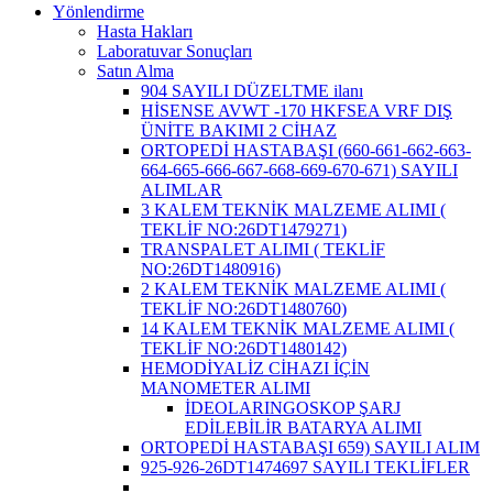
Yönlendirme
Hasta Hakları
Laboratuvar Sonuçları
Satın Alma
904 SAYILI DÜZELTME ilanı
HİSENSE AVWT -170 HKFSEA VRF DIŞ
ÜNİTE BAKIMI 2 CİHAZ
ORTOPEDİ HASTABAŞI (660-661-662-663-
664-665-666-667-668-669-670-671) SAYILI
ALIMLAR
3 KALEM TEKNİK MALZEME ALIMI (
TEKLİF NO:26DT1479271)
TRANSPALET ALIMI ( TEKLİF
NO:26DT1480916)
2 KALEM TEKNİK MALZEME ALIMI (
TEKLİF NO:26DT1480760)
14 KALEM TEKNİK MALZEME ALIMI (
TEKLİF NO:26DT1480142)
HEMODİYALİZ CİHAZI İÇİN
MANOMETER ALIMI
İDEOLARINGOSKOP ŞARJ
EDİLEBİLİR BATARYA ALIMI
ORTOPEDİ HASTABAŞI 659) SAYILI ALIM
925-926-26DT1474697 SAYILI TEKLİFLER