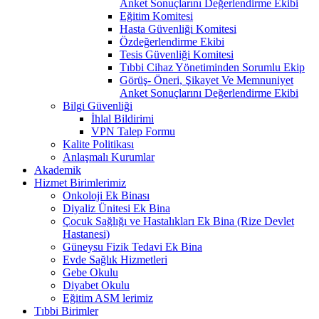
Anket Sonuçlarını Değerlendirme Ekibi
Eğitim Komitesi
Hasta Güvenliği Komitesi
Özdeğerlendirme Ekibi
Tesis Güvenliği Komitesi
Tıbbi Cihaz Yönetiminden Sorumlu Ekip
Görüş- Öneri, Şikayet Ve Memnuniyet
Anket Sonuçlarını Değerlendirme Ekibi
Bilgi Güvenliği
İhlal Bildirimi
VPN Talep Formu
Kalite Politikası
Anlaşmalı Kurumlar
Akademik
Hizmet Birimlerimiz
Onkoloji Ek Binası
Diyaliz Ünitesi Ek Bina
Çocuk Sağlığı ve Hastalıkları Ek Bina (Rize Devlet
Hastanesi)
Güneysu Fizik Tedavi Ek Bina
Evde Sağlık Hizmetleri
Gebe Okulu
Diyabet Okulu
Eğitim ASM lerimiz
Tıbbi Birimler