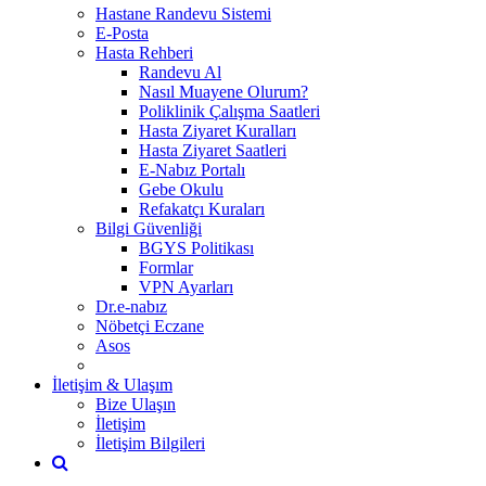
Hastane Randevu Sistemi
E-Posta
Hasta Rehberi
Randevu Al
Nasıl Muayene Olurum?
Poliklinik Çalışma Saatleri
Hasta Ziyaret Kuralları
Hasta Ziyaret Saatleri
E-Nabız Portalı
Gebe Okulu
Refakatçı Kuraları
Bilgi Güvenliği
BGYS Politikası
Formlar
VPN Ayarları
Dr.e-nabız
Nöbetçi Eczane
Asos
İletişim & Ulaşım
Bize Ulaşın
İletişim
İletişim Bilgileri