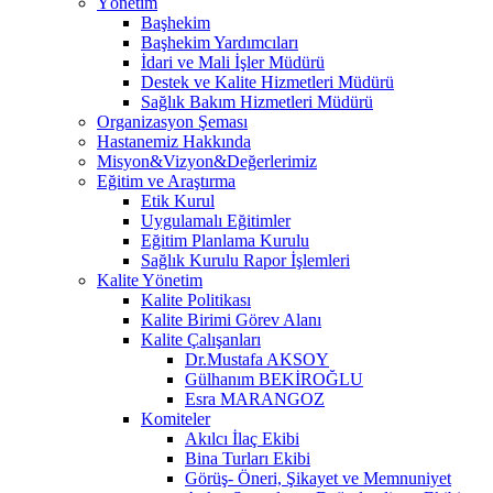
Yönetim
Başhekim
Başhekim Yardımcıları
İdari ve Mali İşler Müdürü
Destek ve Kalite Hizmetleri Müdürü
Sağlık Bakım Hizmetleri Müdürü
Organizasyon Şeması
Hastanemiz Hakkında
Misyon&Vizyon&Değerlerimiz
Eğitim ve Araştırma
Etik Kurul
Uygulamalı Eğitimler
Eğitim Planlama Kurulu
Sağlık Kurulu Rapor İşlemleri
Kalite Yönetim
Kalite Politikası
Kalite Birimi Görev Alanı
Kalite Çalışanları
Dr.Mustafa AKSOY
Gülhanım BEKİROĞLU
Esra MARANGOZ
Komiteler
Akılcı İlaç Ekibi
Bina Turları Ekibi
Görüş- Öneri, Şikayet ve Memnuniyet