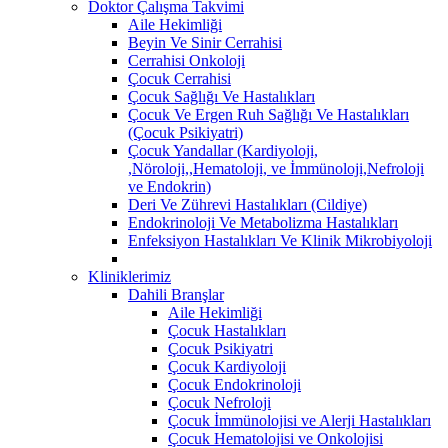
Doktor Çalışma Takvimi
Aile Hekimliği
Beyin Ve Sinir Cerrahisi
Cerrahisi Onkoloji
Çocuk Cerrahisi
Çocuk Sağlığı Ve Hastalıkları
Çocuk Ve Ergen Ruh Sağlığı Ve Hastalıkları
(Çocuk Psikiyatri)
Çocuk Yandallar (Kardiyoloji,
,Nöroloji,,Hematoloji, ve İmmünoloji,Nefroloji
ve Endokrin)
Deri Ve Zührevi Hastalıkları (Cildiye)
Endokrinoloji Ve Metabolizma Hastalıkları
Enfeksiyon Hastalıkları Ve Klinik Mikrobiyoloji
Kliniklerimiz
Dahili Branşlar
Aile Hekimliği
Çocuk Hastalıkları
Çocuk Psikiyatri
Çocuk Kardiyoloji
Çocuk Endokrinoloji
Çocuk Nefroloji
Çocuk İmmünolojisi ve Alerji Hastalıkları
Çocuk Hematolojisi ve Onkolojisi