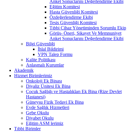
Anket Sonuçlarını Değerlendirme Ekibi
Eğitim Komitesi
Hasta Güvenliği Komitesi
Özdeğerlendirme Ekibi
Tesis Güvenliği Komitesi
Tıbbi Cihaz Yönetiminden Sorumlu Ekip
Görüş- Öneri, Şikayet Ve Memnuniyet
Anket Sonuçlarını Değerlendirme Ekibi
Bilgi Güvenliği
İhlal Bildirimi
VPN Talep Formu
Kalite Politikası
Anlaşmalı Kurumlar
Akademik
Hizmet Birimlerimiz
Onkoloji Ek Binası
Diyaliz Ünitesi Ek Bina
Çocuk Sağlığı ve Hastalıkları Ek Bina (Rize Devlet
Hastanesi)
Güneysu Fizik Tedavi Ek Bina
Evde Sağlık Hizmetleri
Gebe Okulu
Diyabet Okulu
Eğitim ASM lerimiz
Tıbbi Birimler