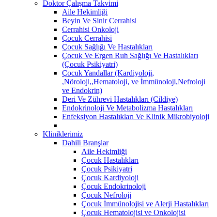
Doktor Çalışma Takvimi
Aile Hekimliği
Beyin Ve Sinir Cerrahisi
Cerrahisi Onkoloji
Çocuk Cerrahisi
Çocuk Sağlığı Ve Hastalıkları
Çocuk Ve Ergen Ruh Sağlığı Ve Hastalıkları
(Çocuk Psikiyatri)
Çocuk Yandallar (Kardiyoloji,
,Nöroloji,,Hematoloji, ve İmmünoloji,Nefroloji
ve Endokrin)
Deri Ve Zührevi Hastalıkları (Cildiye)
Endokrinoloji Ve Metabolizma Hastalıkları
Enfeksiyon Hastalıkları Ve Klinik Mikrobiyoloji
Kliniklerimiz
Dahili Branşlar
Aile Hekimliği
Çocuk Hastalıkları
Çocuk Psikiyatri
Çocuk Kardiyoloji
Çocuk Endokrinoloji
Çocuk Nefroloji
Çocuk İmmünolojisi ve Alerji Hastalıkları
Çocuk Hematolojisi ve Onkolojisi