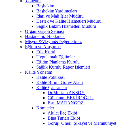
Yönetim
Başhekim
Başhekim Yardımcıları
İdari ve Mali İşler Müdürü
Destek ve Kalite Hizmetleri Müdürü
Sağlık Bakım Hizmetleri Müdürü
Organizasyon Şeması
Hastanemiz Hakkında
Misyon&Vizyon&Değerlerimiz
Eğitim ve Araştırma
Etik Kurul
Uygulamalı Eğitimler
Eğitim Planlama Kurulu
Sağlık Kurulu Rapor İşlemleri
Kalite Yönetim
Kalite Politikası
Kalite Birimi Görev Alanı
Kalite Çalışanları
Dr.Mustafa AKSOY
Gülhanım BEKİROĞLU
Esra MARANGOZ
Komiteler
Akılcı İlaç Ekibi
Bina Turları Ekibi
Görüş- Öneri, Şikayet ve Memnuniyet