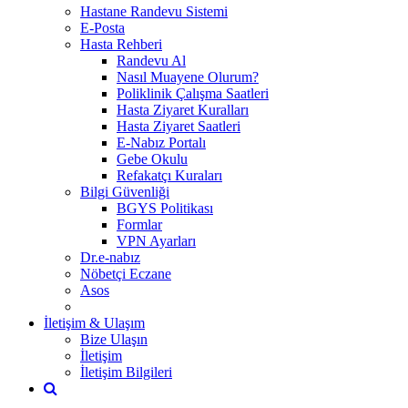
Hastane Randevu Sistemi
E-Posta
Hasta Rehberi
Randevu Al
Nasıl Muayene Olurum?
Poliklinik Çalışma Saatleri
Hasta Ziyaret Kuralları
Hasta Ziyaret Saatleri
E-Nabız Portalı
Gebe Okulu
Refakatçı Kuraları
Bilgi Güvenliği
BGYS Politikası
Formlar
VPN Ayarları
Dr.e-nabız
Nöbetçi Eczane
Asos
İletişim & Ulaşım
Bize Ulaşın
İletişim
İletişim Bilgileri