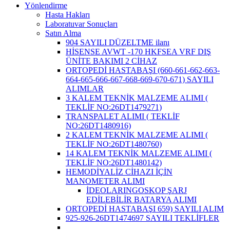
Yönlendirme
Hasta Hakları
Laboratuvar Sonuçları
Satın Alma
904 SAYILI DÜZELTME ilanı
HİSENSE AVWT -170 HKFSEA VRF DIŞ
ÜNİTE BAKIMI 2 CİHAZ
ORTOPEDİ HASTABAŞI (660-661-662-663-
664-665-666-667-668-669-670-671) SAYILI
ALIMLAR
3 KALEM TEKNİK MALZEME ALIMI (
TEKLİF NO:26DT1479271)
TRANSPALET ALIMI ( TEKLİF
NO:26DT1480916)
2 KALEM TEKNİK MALZEME ALIMI (
TEKLİF NO:26DT1480760)
14 KALEM TEKNİK MALZEME ALIMI (
TEKLİF NO:26DT1480142)
HEMODİYALİZ CİHAZI İÇİN
MANOMETER ALIMI
İDEOLARINGOSKOP ŞARJ
EDİLEBİLİR BATARYA ALIMI
ORTOPEDİ HASTABAŞI 659) SAYILI ALIM
925-926-26DT1474697 SAYILI TEKLİFLER