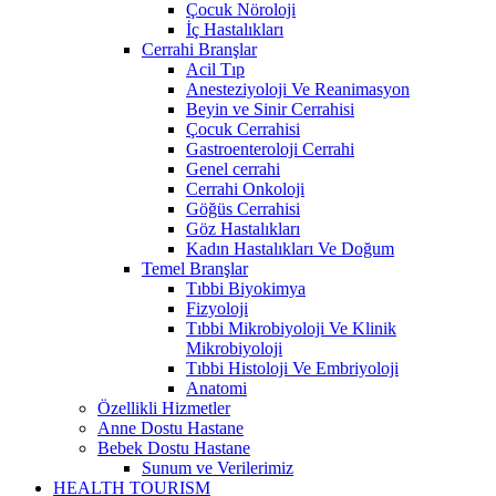
Çocuk Nöroloji
İç Hastalıkları
Cerrahi Branşlar
Acil Tıp
Anesteziyoloji Ve Reanimasyon
Beyin ve Sinir Cerrahisi
Çocuk Cerrahisi
Gastroenteroloji Cerrahi
Genel cerrahi
Cerrahi Onkoloji
Göğüs Cerrahisi
Göz Hastalıkları
Kadın Hastalıkları Ve Doğum
Temel Branşlar
Tıbbi Biyokimya
Fizyoloji
Tıbbi Mikrobiyoloji Ve Klinik
Mikrobiyoloji
Tıbbi Histoloji Ve Embriyoloji
Anatomi
Özellikli Hizmetler
Anne Dostu Hastane
Bebek Dostu Hastane
Sunum ve Verilerimiz
HEALTH TOURISM