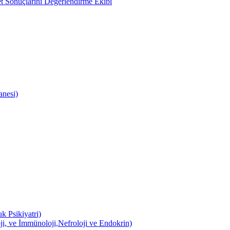
 Sonuçlarını Değerlendirme Ekibi
anesi)
k Psikiyatri)
ji, ve İmmünoloji,Nefroloji ve Endokrin)