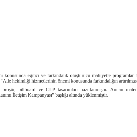
 konusunda eğitici ve farkındalık oluşturucu mahiyette programlar h
 "Aile hekimliği hizmetlerinin önemi konusunda farkındalığın artırılmas
, broşür, billboard ve CLP tasarımları hazırlanmıştır. Anılan ma
nımı İletişim Kampanyası" başlığı altında yüklenmiştir.