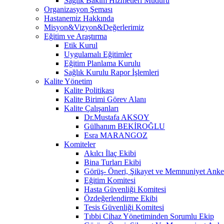
Sağlık Bakım Hizmetleri Müdürü
Organizasyon Şeması
Hastanemiz Hakkında
Misyon&Vizyon&Değerlerimiz
Eğitim ve Araştırma
Etik Kurul
Uygulamalı Eğitimler
Eğitim Planlama Kurulu
Sağlık Kurulu Rapor İşlemleri
Kalite Yönetim
Kalite Politikası
Kalite Birimi Görev Alanı
Kalite Çalışanları
Dr.Mustafa AKSOY
Gülhanım BEKİROĞLU
Esra MARANGOZ
Komiteler
Akılcı İlaç Ekibi
Bina Turları Ekibi
Görüş- Öneri, Şikayet ve Memnuniyet Anket
Eğitim Komitesi
Hasta Güvenliği Komitesi
Özdeğerlendirme Ekibi
Tesis Güvenliği Komitesi
Tıbbi Cihaz Yönetiminden Sorumlu Ekip