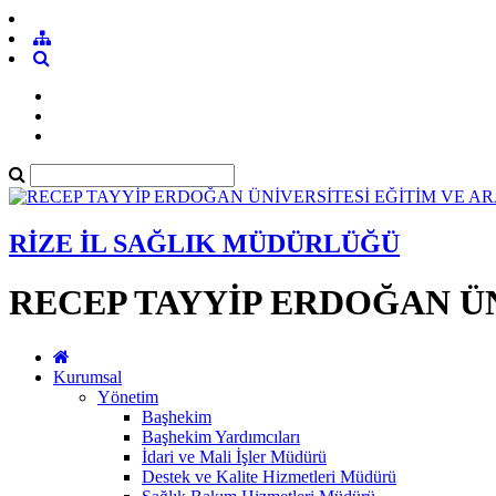
RİZE İL SAĞLIK MÜDÜRLÜĞÜ
RECEP TAYYİP ERDOĞAN ÜN
Kurumsal
Yönetim
Başhekim
Başhekim Yardımcıları
İdari ve Mali İşler Müdürü
Destek ve Kalite Hizmetleri Müdürü