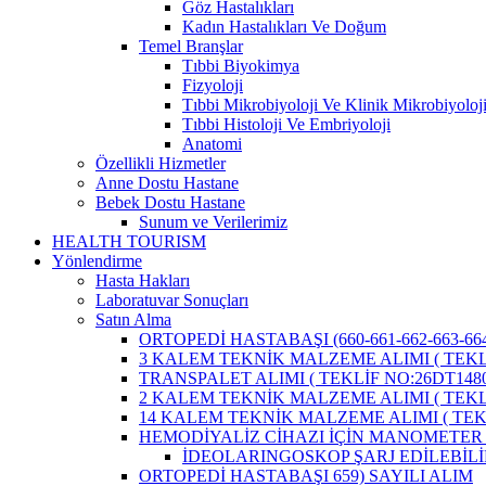
Göz Hastalıkları
Kadın Hastalıkları Ve Doğum
Temel Branşlar
Tıbbi Biyokimya
Fizyoloji
Tıbbi Mikrobiyoloji Ve Klinik Mikrobiyoloj
Tıbbi Histoloji Ve Embriyoloji
Anatomi
Özellikli Hizmetler
Anne Dostu Hastane
Bebek Dostu Hastane
Sunum ve Verilerimiz
HEALTH TOURISM
Yönlendirme
Hasta Hakları
Laboratuvar Sonuçları
Satın Alma
ORTOPEDİ HASTABAŞI (660-661-662-663-664
3 KALEM TEKNİK MALZEME ALIMI ( TEKLİ
TRANSPALET ALIMI ( TEKLİF NO:26DT1480
2 KALEM TEKNİK MALZEME ALIMI ( TEKLİ
14 KALEM TEKNİK MALZEME ALIMI ( TEKL
HEMODİYALİZ CİHAZI İÇİN MANOMETER 
İDEOLARINGOSKOP ŞARJ EDİLEBİLİ
ORTOPEDİ HASTABAŞI 659) SAYILI ALIM