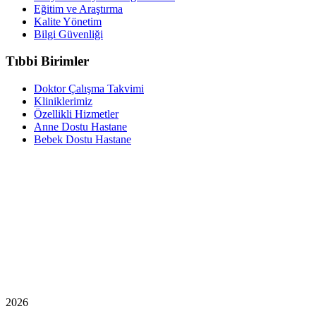
Eğitim ve Araştırma
Kalite Yönetim
Bilgi Güvenliği
Tıbbi Birimler
Doktor Çalışma Takvimi
Kliniklerimiz
Özellikli Hizmetler
Anne Dostu Hastane
Bebek Dostu Hastane
2026