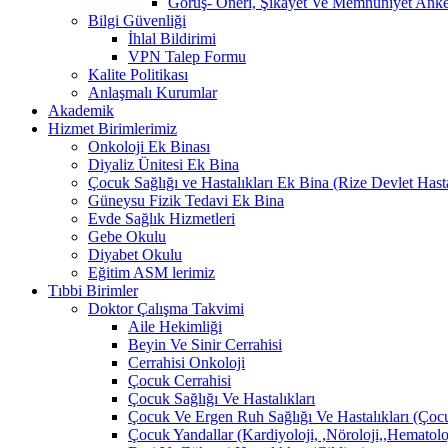
Görüş- Öneri, Şikayet Ve Memnuniyet Anket
Bilgi Güvenliği
İhlal Bildirimi
VPN Talep Formu
Kalite Politikası
Anlaşmalı Kurumlar
Akademik
Hizmet Birimlerimiz
Onkoloji Ek Binası
Diyaliz Ünitesi Ek Bina
Çocuk Sağlığı ve Hastalıkları Ek Bina (Rize Devlet Hast
Güneysu Fizik Tedavi Ek Bina
Evde Sağlık Hizmetleri
Gebe Okulu
Diyabet Okulu
Eğitim ASM lerimiz
Tıbbi Birimler
Doktor Çalışma Takvimi
Aile Hekimliği
Beyin Ve Sinir Cerrahisi
Cerrahisi Onkoloji
Çocuk Cerrahisi
Çocuk Sağlığı Ve Hastalıkları
Çocuk Ve Ergen Ruh Sağlığı Ve Hastalıkları (Çocu
Çocuk Yandallar (Kardiyoloji, ,Nöroloji,,Hematolo