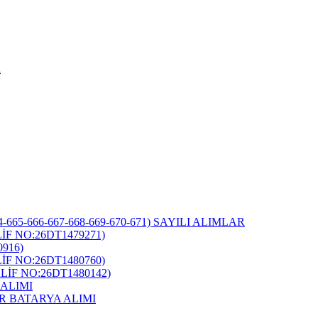
i
-665-666-667-668-669-670-671) SAYILI ALIMLAR
F NO:26DT1479271)
916)
F NO:26DT1480760)
İF NO:26DT1480142)
ALIMI
R BATARYA ALIMI