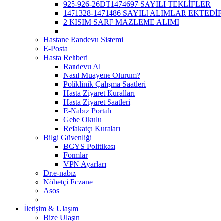
925-926-26DT1474697 SAYILI TEKLİFLER
1471328-1471486 SAYILI ALIMLAR EKTEDİR
2 KISIM SARF MAZLEME ALIMI
Hastane Randevu Sistemi
E-Posta
Hasta Rehberi
Randevu Al
Nasıl Muayene Olurum?
Poliklinik Çalışma Saatleri
Hasta Ziyaret Kuralları
Hasta Ziyaret Saatleri
E-Nabız Portalı
Gebe Okulu
Refakatçı Kuraları
Bilgi Güvenliği
BGYS Politikası
Formlar
VPN Ayarları
Dr.e-nabız
Nöbetçi Eczane
Asos
İletişim & Ulaşım
Bize Ulaşın