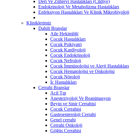
Deri Ve Zührevi Hastalıkları (Cildiye)
Endokrinoloji Ve Metabolizma Hastalıkları
Enfeksiyon Hastalıkları Ve Klinik Mikrobiyoloji
Kliniklerimiz
Dahili Branşlar
Aile Hekimliği
Çocuk Hastalıkları
Çocuk Psikiyatri
Çocuk Kardiyoloji
Çocuk Endokrinoloji
Çocuk Nefroloji
Çocuk İmmünolojisi ve Alerji Hastalıkları
Çocuk Hematolojisi ve Onkolojisi
Çocuk Nöroloji
İç Hastalıkları
Cerrahi Branşlar
Acil Tıp
Anesteziyoloji Ve Reanimasyon
Beyin ve Sinir Cerrahisi
Çocuk Cerrahisi
Gastroenteroloji Cerrahi
Genel cerrahi
Cerrahi Onkoloji
Göğüs Cerrahisi