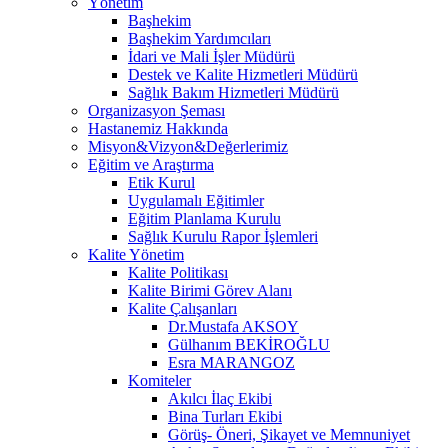
Yönetim
Başhekim
Başhekim Yardımcıları
İdari ve Mali İşler Müdürü
Destek ve Kalite Hizmetleri Müdürü
Sağlık Bakım Hizmetleri Müdürü
Organizasyon Şeması
Hastanemiz Hakkında
Misyon&Vizyon&Değerlerimiz
Eğitim ve Araştırma
Etik Kurul
Uygulamalı Eğitimler
Eğitim Planlama Kurulu
Sağlık Kurulu Rapor İşlemleri
Kalite Yönetim
Kalite Politikası
Kalite Birimi Görev Alanı
Kalite Çalışanları
Dr.Mustafa AKSOY
Gülhanım BEKİROĞLU
Esra MARANGOZ
Komiteler
Akılcı İlaç Ekibi
Bina Turları Ekibi
Görüş- Öneri, Şikayet ve Memnuniyet