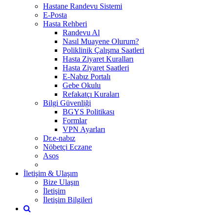
Hastane Randevu Sistemi
E-Posta
Hasta Rehberi
Randevu Al
Nasıl Muayene Olurum?
Poliklinik Çalışma Saatleri
Hasta Ziyaret Kuralları
Hasta Ziyaret Saatleri
E-Nabız Portalı
Gebe Okulu
Refakatçı Kuraları
Bilgi Güvenliği
BGYS Politikası
Formlar
VPN Ayarları
Dr.e-nabız
Nöbetçi Eczane
Asos
İletişim & Ulaşım
Bize Ulaşın
İletişim
İletişim Bilgileri