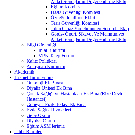
Anket Sonuçlarını Değerlendirme Ekibi
Eğitim Komitesi
Hasta Güvenliği Komitesi
Özdeğerlendirme Ekibi
Tesis Güvenliği Komitesi
Tıbbi Cihaz Yönetiminden Sorumlu Ekip
Görüş- Öneri, Şikayet Ve Memnuniyet
Anket Sonuçlarını Değerlendirme Ekibi
Bilgi Güvenliği
İhlal Bildirimi
VPN Talep Formu
Kalite Politikası
Anlaşmalı Kurumlar
Akademik
Hizmet Birimlerimiz
Onkoloji Ek Binası
Diyaliz Ünitesi Ek Bina
Çocuk Sağlığı ve Hastalıkları Ek Bina (Rize Devlet
Hastanesi)
Güneysu Fizik Tedavi Ek Bina
Evde Sağlık Hizmetleri
Gebe Okulu
Diyabet Okulu
Eğitim ASM lerimiz
Tıbbi Birimler