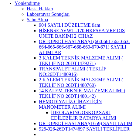
Yönlendirme
Hasta Hakları
Laboratuvar Sonuçları
Satın Alma
904 SAYILI DÜZELTME ilanı
HİSENSE AVWT -170 HKFSEA VRF DIŞ
ÜNİTE BAKIMI 2 CİHAZ
ORTOPEDİ HASTABAŞI (660-661-662-663-
664-665-666-667-668-669-670-671) SAYILI
ALIMLAR
3 KALEM TEKNİK MALZEME ALIMI (
TEKLİF NO:26DT1479271)
TRANSPALET ALIMI ( TEKLİF
NO:26DT1480916)
2 KALEM TEKNİK MALZEME ALIMI (
TEKLİF NO:26DT1480760)
14 KALEM TEKNİK MALZEME ALIMI (
TEKLİF NO:26DT1480142)
HEMODİYALİZ CİHAZI İÇİN
MANOMETER ALIMI
İDEOLARINGOSKOP ŞARJ
EDİLEBİLİR BATARYA ALIMI
ORTOPEDİ HASTABAŞI 659) SAYILI ALIM
925-926-26DT1474697 SAYILI TEKLİFLER