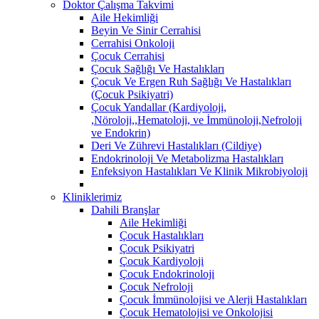
Doktor Çalışma Takvimi
Aile Hekimliği
Beyin Ve Sinir Cerrahisi
Cerrahisi Onkoloji
Çocuk Cerrahisi
Çocuk Sağlığı Ve Hastalıkları
Çocuk Ve Ergen Ruh Sağlığı Ve Hastalıkları
(Çocuk Psikiyatri)
Çocuk Yandallar (Kardiyoloji,
,Nöroloji,,Hematoloji, ve İmmünoloji,Nefroloji
ve Endokrin)
Deri Ve Zührevi Hastalıkları (Cildiye)
Endokrinoloji Ve Metabolizma Hastalıkları
Enfeksiyon Hastalıkları Ve Klinik Mikrobiyoloji
Kliniklerimiz
Dahili Branşlar
Aile Hekimliği
Çocuk Hastalıkları
Çocuk Psikiyatri
Çocuk Kardiyoloji
Çocuk Endokrinoloji
Çocuk Nefroloji
Çocuk İmmünolojisi ve Alerji Hastalıkları
Çocuk Hematolojisi ve Onkolojisi