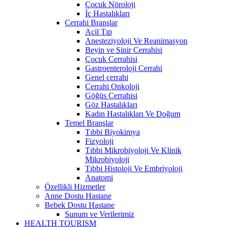
Çocuk Nöroloji
İç Hastalıkları
Cerrahi Branşlar
Acil Tıp
Anesteziyoloji Ve Reanimasyon
Beyin ve Sinir Cerrahisi
Çocuk Cerrahisi
Gastroenteroloji Cerrahi
Genel cerrahi
Cerrahi Onkoloji
Göğüs Cerrahisi
Göz Hastalıkları
Kadın Hastalıkları Ve Doğum
Temel Branşlar
Tıbbi Biyokimya
Fizyoloji
Tıbbi Mikrobiyoloji Ve Klinik
Mikrobiyoloji
Tıbbi Histoloji Ve Embriyoloji
Anatomi
Özellikli Hizmetler
Anne Dostu Hastane
Bebek Dostu Hastane
Sunum ve Verilerimiz
HEALTH TOURISM