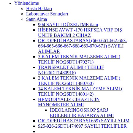
Yönlendirme
Hasta Hakları
Laboratuvar Sonuçları
Satın Alma
904 SAYILI DÜZELTME ilanı
HİSENSE AVWT -170 HKFSEA VRF DIŞ
ÜNİTE BAKIMI 2 CİHAZ
ORTOPEDİ HASTABAŞI (660-661-662-663-
664-665-666-667-668-669-670-671) SAYILI
ALIMLAR
3 KALEM TEKNİK MALZEME ALIMI (
TEKLİF NO:26DT1479271)
TRANSPALET ALIMI ( TEKLİF
NO:26DT1480916)
2 KALEM TEKNİK MALZEME ALIMI (
TEKLİF NO:26DT1480760)
14 KALEM TEKNİK MALZEME ALIMI (
TEKLİF NO:26DT1480142)
HEMODİYALİZ CİHAZI İÇİN
MANOMETER ALIMI
İDEOLARINGOSKOP ŞARJ
EDİLEBİLİR BATARYA ALIMI
ORTOPEDİ HASTABAŞI 659) SAYILI ALIM
925-926-26DT1474697 SAYILI TEKLİFLER