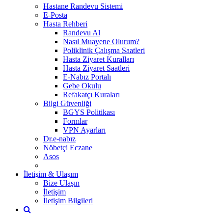
Hastane Randevu Sistemi
E-Posta
Hasta Rehberi
Randevu Al
Nasıl Muayene Olurum?
Poliklinik Çalışma Saatleri
Hasta Ziyaret Kuralları
Hasta Ziyaret Saatleri
E-Nabız Portalı
Gebe Okulu
Refakatçı Kuraları
Bilgi Güvenliği
BGYS Politikası
Formlar
VPN Ayarları
Dr.e-nabız
Nöbetçi Eczane
Asos
İletişim & Ulaşım
Bize Ulaşın
İletişim
İletişim Bilgileri