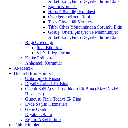
Anket Sonuçlarını Değerlendirme Ekibi
Eğitim Komitesi
Hasta Güvenliği Komitesi
Özdeğerlendirme Ekibi
Tesis Güvenliği Komitesi
Tıbbi Cihaz Yönetiminden Sorumlu Ekip
Görüş- Öneri, Şikayet Ve Memnuniyet
Anket Sonuçlarını Değerlendirme Ekibi
Bilgi Güvenliği
İhlal Bildirimi
VPN Talep Formu
Kalite Politikası
Anlaşmalı Kurumlar
Akademik
Hizmet Birimlerimiz
Onkoloji Ek Binası
Diyaliz Ünitesi Ek Bina
Çocuk Sağlığı ve Hastalıkları Ek Bina (Rize Devlet
Hastanesi)
Güneysu Fizik Tedavi Ek Bina
Evde Sağlık Hizmetleri
Gebe Okulu
Diyabet Okulu
Eğitim ASM lerimiz
Tıbbi Birimler