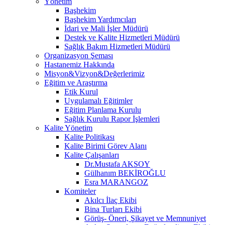
Yönetim
Başhekim
Başhekim Yardımcıları
İdari ve Mali İşler Müdürü
Destek ve Kalite Hizmetleri Müdürü
Sağlık Bakım Hizmetleri Müdürü
Organizasyon Şeması
Hastanemiz Hakkında
Misyon&Vizyon&Değerlerimiz
Eğitim ve Araştırma
Etik Kurul
Uygulamalı Eğitimler
Eğitim Planlama Kurulu
Sağlık Kurulu Rapor İşlemleri
Kalite Yönetim
Kalite Politikası
Kalite Birimi Görev Alanı
Kalite Çalışanları
Dr.Mustafa AKSOY
Gülhanım BEKİROĞLU
Esra MARANGOZ
Komiteler
Akılcı İlaç Ekibi
Bina Turları Ekibi
Görüş- Öneri, Şikayet ve Memnuniyet