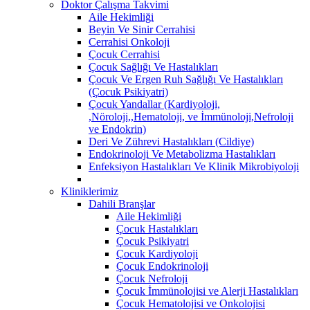
Doktor Çalışma Takvimi
Aile Hekimliği
Beyin Ve Sinir Cerrahisi
Cerrahisi Onkoloji
Çocuk Cerrahisi
Çocuk Sağlığı Ve Hastalıkları
Çocuk Ve Ergen Ruh Sağlığı Ve Hastalıkları
(Çocuk Psikiyatri)
Çocuk Yandallar (Kardiyoloji,
,Nöroloji,,Hematoloji, ve İmmünoloji,Nefroloji
ve Endokrin)
Deri Ve Zührevi Hastalıkları (Cildiye)
Endokrinoloji Ve Metabolizma Hastalıkları
Enfeksiyon Hastalıkları Ve Klinik Mikrobiyoloji
Kliniklerimiz
Dahili Branşlar
Aile Hekimliği
Çocuk Hastalıkları
Çocuk Psikiyatri
Çocuk Kardiyoloji
Çocuk Endokrinoloji
Çocuk Nefroloji
Çocuk İmmünolojisi ve Alerji Hastalıkları
Çocuk Hematolojisi ve Onkolojisi